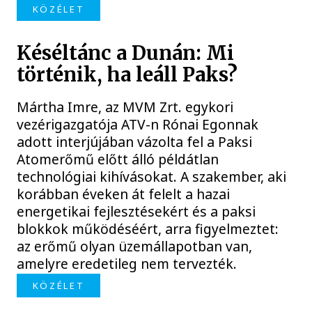
KÖZÉLET
Késéltánc a Dunán: Mi
történik, ha leáll Paks?
Mártha Imre, az MVM Zrt. egykori
vezérigazgatója ATV-n Rónai Egonnak
adott interjújában vázolta fel a Paksi
Atomerőmű előtt álló példátlan
technológiai kihívásokat. A szakember, aki
korábban éveken át felelt a hazai
energetikai fejlesztésekért és a paksi
blokkok működéséért, arra figyelmeztet:
az erőmű olyan üzemállapotban van,
amelyre eredetileg nem tervezték.
KÖZÉLET