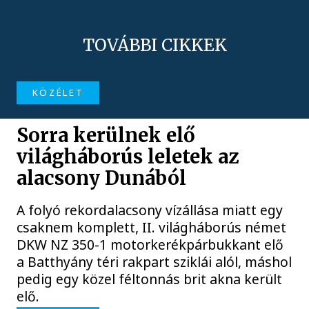
TOVÁBBI CIKKEK
KÖZÉLET
Sorra kerülnek elő
világháborús leletek az
alacsony Dunából
A folyó rekordalacsony vízállása miatt egy
csaknem komplett, II. világháborús német
DKW NZ 350-1 motorkerékpárbukkant elő
a Batthyány téri rakpart sziklái alól, máshol
pedig egy közel féltonnás brit akna került
elő.