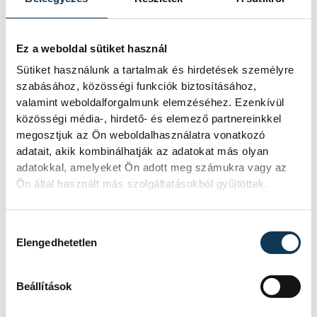
A virtuális Bécsben bárki körülnézhet a
Ez a weboldal sütiket használ
Minecraft játékon keresztül, a szerver
Sütiket használunk a tartalmak és hirdetések személyre
szabásához, közösségi funkciók biztosításához,
elérhetőségeit a
projekt weboldalán
tették
valamint weboldalforgalmunk elemzéséhez. Ezenkívül
közzé.
közösségi média-, hirdető- és elemező partnereinkkel
megosztjuk az Ön weboldalhasználatra vonatkozó
adatait, akik kombinálhatják az adatokat más olyan
adatokkal, amelyeket Ön adott meg számukra vagy az
HelloVP!
Ön által használt más szolgáltatásokból gyűjtöttek.
Hozzájárulás kiválasztása
Elengedhetetlen
SZERZŐ
Schöngrundtner
Beállítások
Tamás