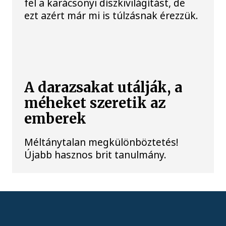
fel a karácsonyi díszkivilágítást, de
ezt azért már mi is túlzásnak érezzük.
A darazsakat utálják, a
méheket szeretik az
emberek
Méltánytalan megkülönböztetés!
Újabb hasznos brit tanulmány.