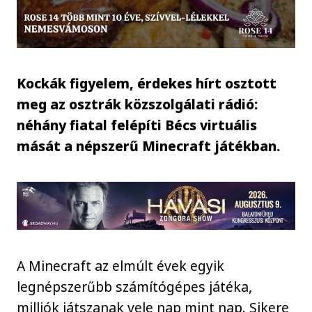
Kockák figyelem, érdekes hírt osztott
meg az osztrák közszolgálati rádió:
néhány fiatal felépíti Bécs virtuális
mását a népszerű Minecraft játékban.
A Minecraft az elmúlt évek egyik
legnépszerűbb számítógépes játéka,
milliók játszanak vele nap mint nap. Sikere