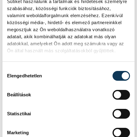
Sütiket használunk a tartalmak és hirdetések személyre
A Wham! több mint 30 éves slágere
szabásához, közösségi funkciók biztosításához,
minden idők legjobban gyűlölt
valamint weboldalforgalmunk elemzéséhez. Ezenkívül
karácsonyi dala: az emberek sportot
közösségi média-, hirdető- és elemező partnereinkkel
űznek abból, hogy elkerüljék.
megosztjuk az Ön weboldalhasználatra vonatkozó
adatait, akik kombinálhatják az adatokat más olyan
adatokkal, amelyeket Ön adott meg számukra vagy az
Ön által használt más szolgáltatásokból gyűjtöttek.
Hozzájárulás kiválasztása
A darazsakat utálják, a
Elengedhetetlen
méheket szeretik az
emberek
Beállítások
Méltánytalan megkülönböztetés!
Újabb hasznos brit tanulmány.
Statisztikai
Marketing