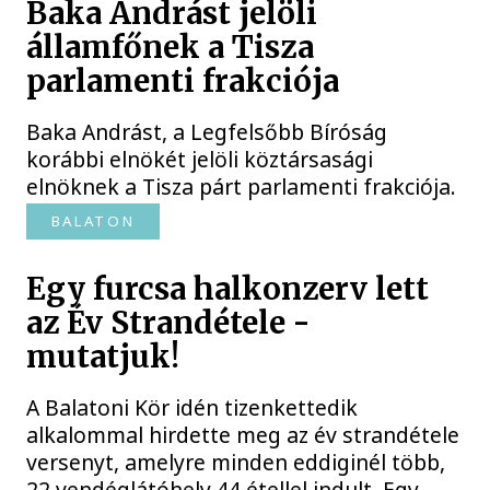
Baka Andrást jelöli
államfőnek a Tisza
parlamenti frakciója
Baka Andrást, a Legfelsőbb Bíróság
korábbi elnökét jelöli köztársasági
elnöknek a Tisza párt parlamenti frakciója.
BALATON
Egy furcsa halkonzerv lett
az Év Strandétele -
mutatjuk!
A Balatoni Kör idén tizenkettedik
alkalommal hirdette meg az év strandétele
versenyt, amelyre minden eddiginél több,
22 vendéglátóhely 44 étellel indult. Egy