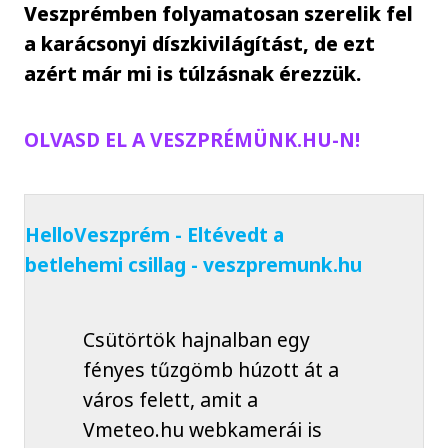
Veszprémben folyamatosan szerelik fel
a karácsonyi díszkivilágítást, de ezt
azért már mi is túlzásnak érezzük.
OLVASD EL A VESZPRÉMÜNK.HU-N!
HelloVeszprém - Eltévedt a
betlehemi csillag - veszpremunk.hu
Csütörtök hajnalban egy
fényes tűzgömb húzott át a
város felett, amit a
Vmeteo.hu webkamerái is