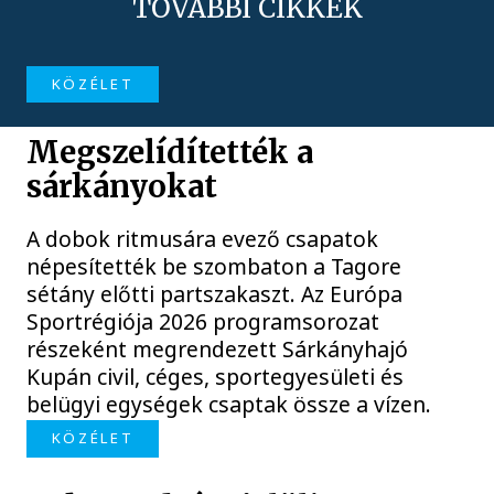
TOVÁBBI CIKKEK
KÖZÉLET
Megszelídítették a
sárkányokat
A dobok ritmusára evező csapatok
népesítették be szombaton a Tagore
sétány előtti partszakaszt. Az Európa
Sportrégiója 2026 programsorozat
részeként megrendezett Sárkányhajó
Kupán civil, céges, sportegyesületi és
belügyi egységek csaptak össze a vízen.
KÖZÉLET