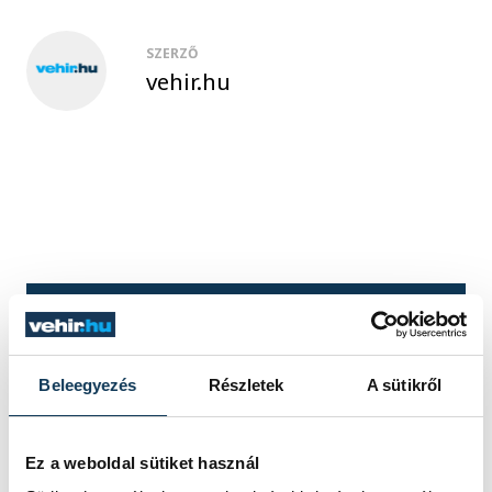
SZERZŐ
vehir.hu
TOVÁBBI CIKKEK
Beleegyezés
Részletek
A sütikről
Tavaly karácsonykor
neked adtam a szívem
Ez a weboldal sütiket használ