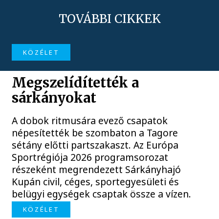
TOVÁBBI CIKKEK
KÖZÉLET
Megszelídítették a
sárkányokat
A dobok ritmusára evező csapatok
népesítették be szombaton a Tagore
sétány előtti partszakaszt. Az Európa
Sportrégiója 2026 programsorozat
részeként megrendezett Sárkányhajó
Kupán civil, céges, sportegyesületi és
belügyi egységek csaptak össze a vízen.
KÖZÉLET