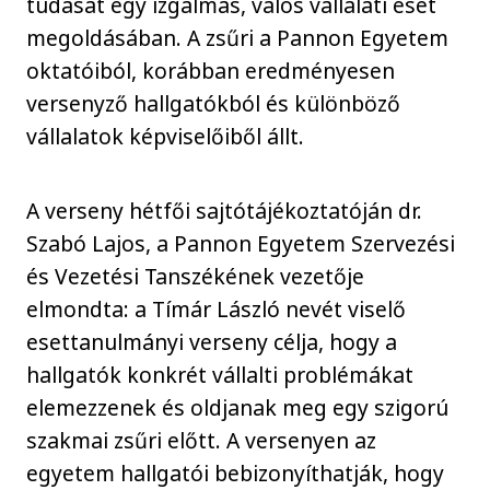
tudását egy izgalmas, valós vállalati eset
megoldásában. A zsűri a Pannon Egyetem
oktatóiból, korábban eredményesen
versenyző hallgatókból és különböző
vállalatok képviselőiből állt.
A verseny hétfői sajtótájékoztatóján dr.
Szabó Lajos, a Pannon Egyetem Szervezési
és Vezetési Tanszékének vezetője
elmondta: a Tímár László nevét viselő
esettanulmányi verseny célja, hogy a
hallgatók konkrét vállalti problémákat
elemezzenek és oldjanak meg egy szigorú
szakmai zsűri előtt. A versenyen az
egyetem hallgatói bebizonyíthatják, hogy