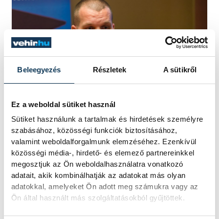
Beleegyezés
Részletek
A sütikről
Ez a weboldal sütiket használ
Sütiket használunk a tartalmak és hirdetések személyre
Szentes Balázs
szabásához, közösségi funkciók biztosításához,
valamint weboldalforgalmunk elemzéséhez. Ezenkívül
közösségi média-, hirdető- és elemező partnereinkkel
A tét jelentős, ugyanis a résztvevőket közel
megosztjuk az Ön weboldalhasználatra vonatkozó
adatait, akik kombinálhatják az adatokat más olyan
kétmillió forint értékben díjazzák
adatokkal, amelyeket Ön adott meg számukra vagy az
különböző utalványok és pénzjutalom
Ön által használt más szolgáltatásokból gyűjtöttek.
formájában. Az első helyezett csapat