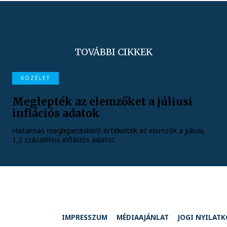
TOVÁBBI CIKKEK
KÖZÉLET
Meglepték az elemzőket a júliusi
inflációs adatok
Hatalmas meglepetésként értékelték az elemzők a júliusi,
1,2 százalékos inflációs adatot.
IMPRESSZUM
MÉDIAAJÁNLAT
JOGI NYILAT