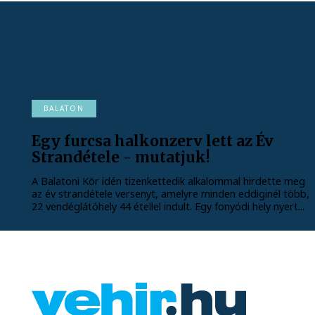
BALATON
Egy furcsa halkonzerv lett az Év
Strandétele - mutatjuk!
A Balatoni Kör idén tizenkettedik alkalommal hirdette meg
az év strandétele versenyt, amelyre minden eddiginél több,
22 vendéglátóhely 44 étellel indult. Egy fonyódi hely nyert...