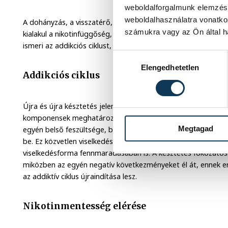
weboldalforgalmunk elemzésé
weboldalhasználatra vonatko
A dohányzás, a visszatérő, majd rendszeressé váló rágyújtás
számukra vagy az Ön által ha
kialakul a nikotinfüggőség, amely a kémiai addikciók körébe ta
ismeri az addikciós ciklust, amit napjában akár több tucatsz
Hozzájárulás kiválasztása
Elengedhetetlen
Addikciós ciklus
Újra és újra késztetés jelentkezik egy viselkedési sztereotípi
komponensek meghatározott sorrendet következnek. A visel
Megtagad
egyén belső feszültsége, befejezésekor pedig átmeneti és g
be. Ez közvetlen viselkedés-megerősítésként szerepel, ami 
viselkedésforma fennmaradásában is. A késztetés fokozatosan
miközben az egyén negatív következményeket él át, ennek e
az addiktív ciklus újraindítása lesz.
Nikotinmentesség elérése