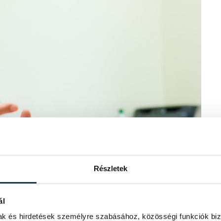
Részletek
ál
r János
mak és hirdetések személyre szabásához, közösségi funkciók biz