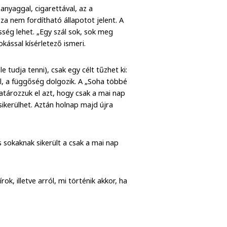
anyaggal, cigarettával, az a
za nem fordítható állapotot jelent. A
sség lehet. „Egy szál sok, sok meg
kással kísérletező ismeri.
 tudja tenni), csak egy célt tűzhet ki:
l, a függőség dolgozik. A „Soha többé
tározzuk el azt, hogy csak a mai nap
ikerülhet. Aztán holnap majd újra
 sokaknak sikerült a csak a mai nap
k, illetve arról, mi történik akkor, ha