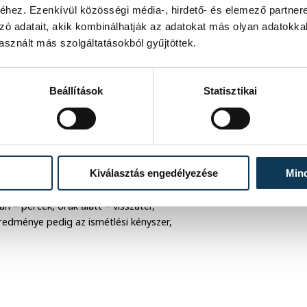
hez. Ezenkívül közösségi média-, hirdető- és elemező partner
zó adatait, akik kombinálhatják az adatokat más olyan adatokka
 az elszívott mennyiség növelésével
sznált más szolgáltatásokból gyűjtöttek.
rtozik. Aki használja a dohányt, jól
or is megismétel.
Beállítások
Statisztikai
a véghezvitelére, ahol az egyes
kedéssor befejezéséig emelkedik az
Kiválasztás engedélyezése
Min
yors feszültségcsökkenés következik
a legfontosabb tényező e
 – percek, órák alatt – visszatér,
redménye pedig az ismétlési kényszer,