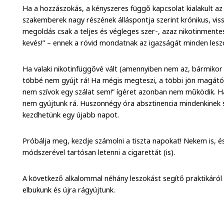
Ha a hozzászokás, a kényszeres függő kapcsolat kialakult az 
szakemberek nagy részének álláspontja szerint krónikus, viss
megoldás csak a teljes és végleges szer-, azaz nikotinmente
kevés!” – ennek a rövid mondatnak az igazságát minden leszo
Ha valaki nikotinfüggővé vált (amennyiben nem az, bármikor le
többé nem gyújt rá! Ha mégis megteszi, a többi jön magátó
nem szívok egy szálat sem!” ígéret azonban nem működik. Ha
nem gyújtunk rá. Huszonnégy óra absztinencia mindenkinek s
kezdhetünk egy újabb napot.
Próbálja meg, kezdje számolni a tiszta napokat! Nekem is, és
módszerével tartósan letenni a cigarettát (is).
A következő alkalommal néhány leszokást segítő praktikáról íro
elbukunk és újra rágyújtunk.