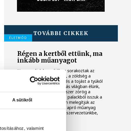
TOVÁBBI CIKKEK
ÉLETMÓD
Régen a kertből ettünk, ma
inkább műanyagot
Nagyanyáink kamrájában sorakoztak az
üvegekbe eltett befőttek, a zöldség a
veteményesből érkezett és a tojást a tyúkól
adta. Ma már egészen más világban élünk,
ahol szinte minden élelmiszer zörög a
műanyag csomagolástól, palackból isszuk a
A sütikről
vizet, műanyag dobozban melegítjük az
ebédet, és folyamatosan apró műanyag
részecskék kerülnek be a szervezetünkbe,
amikről nem is tudunk.
tosításához, valamint