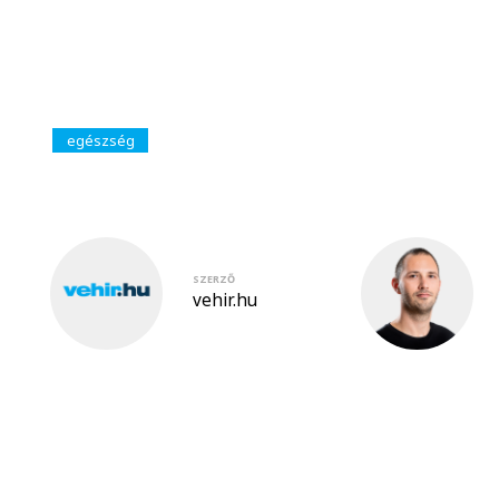
egészség
SZERZŐ
vehir.hu