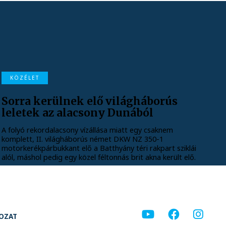
KÖZÉLET
Sorra kerülnek elő világháborús
leletek az alacsony Dunából
A folyó rekordalacsony vízállása miatt egy csaknem
komplett, II. világháborús német DKW NZ 350-1
motorkerékpárbukkant elő a Batthyány téri rakpart sziklái
alól, máshol pedig egy közel féltonnás brit akna került elő.
KOZAT