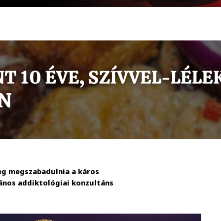
eg megszabadulnia a káros
János addiktológiai konzultáns