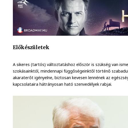
Előkészületek
A sikeres (tartós) változtatáshoz először is szükség van ism
szokásainktól, mindennapi függőségeinktől történő szabadul
akaraterőt igényelne, biztosan kevesen lennének az egészség
kapcsolataira hátrányosan ható szenvedélyek rabjai.