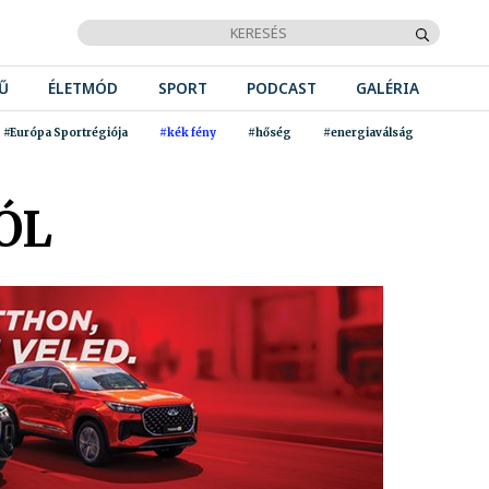
Ű
ÉLETMÓD
SPORT
PODCAST
GALÉRIA
#Európa Sportrégiója
#kék fény
#hőség
#energiaválság
ÓL