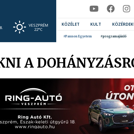
KÖZÉLET
KULT
KÖZÉRDEK
VESZPRÉM
8.
22°C
#Pannon Egyetem
#programajánló
OKNI A DOHÁNYZÁSR