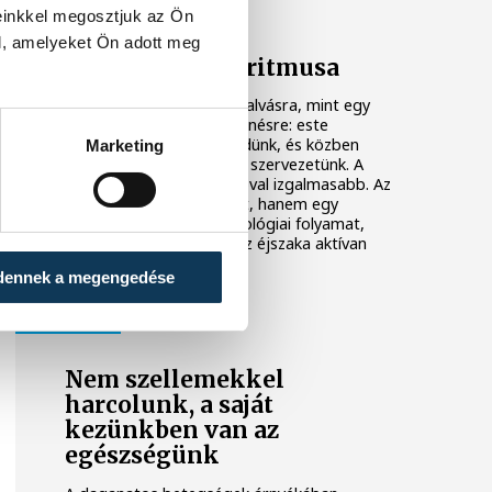
ÉLETMÓD
einkkel megosztjuk az Ön
l, amelyeket Ön adott meg
Az alvás rejtett ritmusa
Sokan úgy gondolnak az alvásra, mint egy
hosszú, egybefüggő pihenésre: este
elalszunk, reggel felébredünk, és közben
Marketing
egyszerűen "kikapcsol" a szervezetünk. A
valóság azonban ennél jóval izgalmasabb. Az
alvás nem passzív állapot, hanem egy
precízen szabályozott biológiai folyamat,
amely során az agy egész éjszaka aktívan
dolgozik.
dennek a megengedése
ÉLETMÓD
Nem szellemekkel
harcolunk, a saját
kezünkben van az
egészségünk