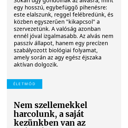
Sokan úgy gondolnak az alvásra, mint
egy hosszú, egybefüggő pihenésre:
este elalszunk, reggel felébredünk, és
közben egyszerűen "kikapcsol" a
szervezetünk. A valóság azonban
ennél jóval izgalmasabb. Az alvás nem
passzív állapot, hanem egy precízen
szabályozott biológiai folyamat,
amely során az agy egész éjszaka
aktívan dolgozik.
ÉLETMÓD
Nem szellemekkel
harcolunk, a saját
kezünkben van az