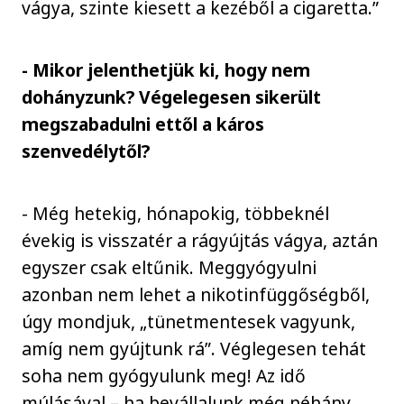
vágya, szinte kiesett a kezéből a cigaretta.”
- Mikor jelenthetjük ki, hogy nem
dohányzunk? Végelegesen sikerült
megszabadulni ettől a káros
szenvedélytől?
- Még hetekig, hónapokig, többeknél
évekig is visszatér a rágyújtás vágya, aztán
egyszer csak eltűnik. Meggyógyulni
azonban nem lehet a nikotinfüggőségből,
úgy mondjuk, „tünetmentesek vagyunk,
amíg nem gyújtunk rá”. Véglegesen tehát
soha nem gyógyulunk meg! Az idő
múlásával – ha bevállalunk még néhány