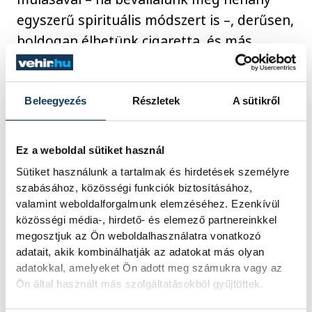
egyszerű spirituális módszert is –, derűsen,
boldogan élhetünk cigaretta, és más
szenvedélyek nélkül. A teljes emberi
élethez nincs szükség függőséget okozó
anyagok használatára! Szabad tisztán,
Beleegyezés
Részletek
A sütikről
józanul élni!
Ez a weboldal sütiket használ
Van, akinek nem sikerül egyedül
Sütiket használunk a tartalmak és hirdetések személyre
szabásához, közösségi funkciók biztosításához,
abbahagynia, de van segítség számára is!
valamint weboldalforgalmunk elemzéséhez. Ezenkívül
Kérjen segítséget!
közösségi média-, hirdető- és elemező partnereinkkel
megosztjuk az Ön weboldalhasználatra vonatkozó
adatait, akik kombinálhatják az adatokat más olyan
adatokkal, amelyeket Ön adott meg számukra vagy az
Lovizer János
Ön által használt más szolgáltatásokból gyűjtöttek.
addiktológiai konzultáns