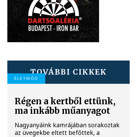
TOVÁBBI CIKKEK
ÉLETMÓD
Régen a kertből ettünk,
ma inkább műanyagot
Nagyanyáink kamrájában sorakoztak
az üvegekbe eltett befőttek, a