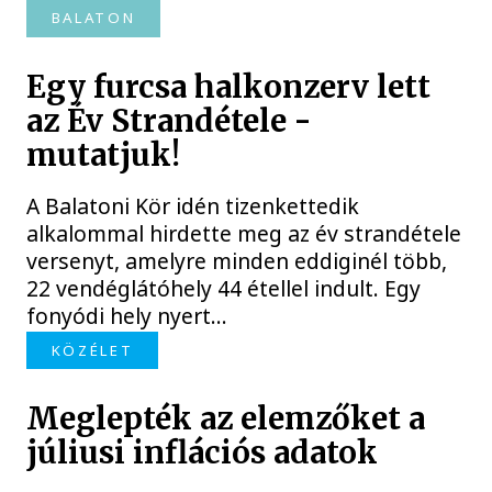
BALATON
Egy furcsa halkonzerv lett
az Év Strandétele -
mutatjuk!
A Balatoni Kör idén tizenkettedik
alkalommal hirdette meg az év strandétele
versenyt, amelyre minden eddiginél több,
22 vendéglátóhely 44 étellel indult. Egy
fonyódi hely nyert...
KÖZÉLET
Meglepték az elemzőket a
júliusi inflációs adatok