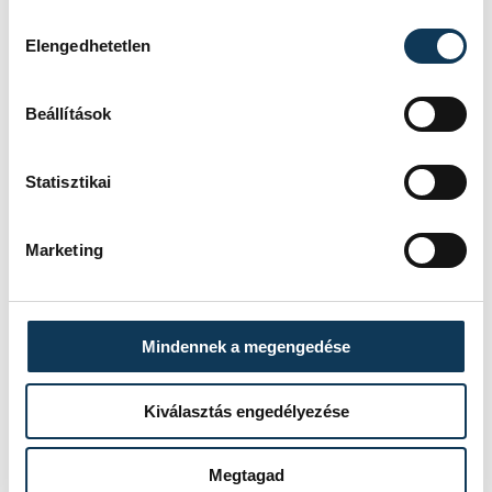
Hozzájárulás kiválasztása
Elengedhetetlen
egészség
Beállítások
Statisztikai
FOTÓS
SZERZŐ
Domján
Marketing
vehir.hu
Attila
Mindennek a megengedése
Kiválasztás engedélyezése
Megtagad