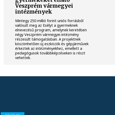
gyermekeket ellátó
Veszprém vármegyei
intézmények
Mintegy 250 millió forint uniós forrásból
valósult meg az Esélyt a gyermeknek
elnevezésű program, amelynek keretében
négy Veszprém vármegyei intézmény
részesült támogatásban. A projektnek
köszönhetően új eszközök és gépjárművek
érkeztek az intézményekhez, emellett a
pedagógusok továbbképzéseken is részt
vehettek.