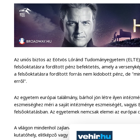
Az uniós biztos az Eötvös Lóránd Tudományegyetem (ELTE) s
felsőoktatásra fordított pénz befektetés, amely a versenykép
a felsőoktatásra fordított forrás nem kidobott pénz, de "m
erről".
Az egyetem európai találmány, bárhol jön létre ilyen intézmé
eszmeiséghez méri a saját intézménye eszmeiségét, vagyis 
felsőoktatásban. Az egyetemek nemcsak elemei az európai civi
A világon mindenhol zajlanak a viták arról, hogy mi ma az e
kutatóhely, elitképző vagy tömegintézmény. Ugyancsak vita f