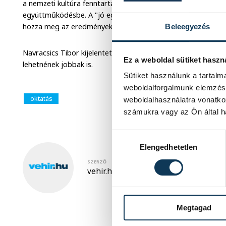
a nemzeti kultúra fenntartása, a nemzeti nyelv ápolása vag
együttműködésbe. A "jó egyensúlyt" kell megtalálni, hiszen 
hozza meg az eredményeket.
Beleegyezés
Navracsics Tibor kijelentette: Európa méltán büszke az egye
Ez a weboldal sütiket haszn
lehetnének jobbak is.
Sütiket használunk a tartal
weboldalforgalmunk elemzésé
oktatás
weboldalhasználatra vonatko
számukra vagy az Ön által ha
Hozzájárulás kiválasztása
Elengedhetetlen
SZERZŐ
vehir.hu
Megtagad