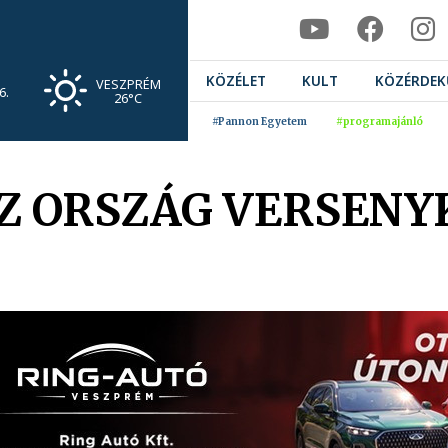
KÖZÉLET
KULT
KÖZÉRDEK
VESZPRÉM
6.
26°C
#Pannon Egyetem
#programajánló
Z ORSZÁG VERSENY