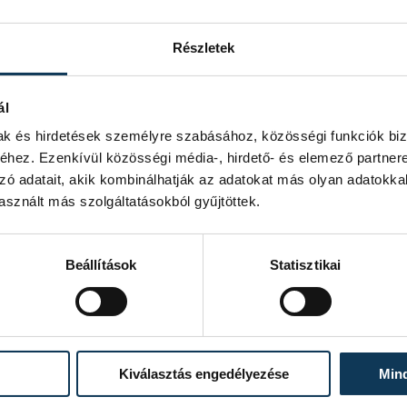
y bekapcsolódás a nemzetközi
sosem a szélsőségek melletti döntés
Részletek
temeire, az itteni egyetemek jók, de
ál
mak és hirdetések személyre szabásához, közösségi funkciók biz
hez. Ezenkívül közösségi média-, hirdető- és elemező partner
zó adatait, akik kombinálhatják az adatokat más olyan adatokka
sznált más szolgáltatásokból gyűjtöttek.
Beállítások
Statisztikai
Kiválasztás engedélyezése
Min