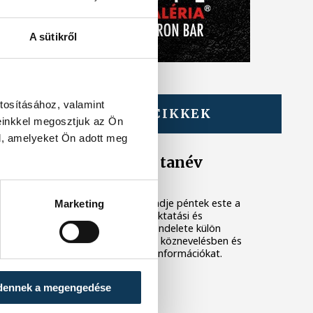
A sütikről
tosításához, valamint
TOVÁBBI CIKKEK
einkkel megosztjuk az Ön
KÖZÉLET
l, amelyeket Ön adott meg
Megjelent az új tanév
rendje
Megjelent az új tanév rendje péntek este a
Marketing
Magyar Közlönyben; az oktatási és
gyermekügyi miniszter rendelete külön
fejezetben tartalmazza a köznevelésben és
a szakképzésben fontos információkat.
dennek a megengedése
KÖZÉLET