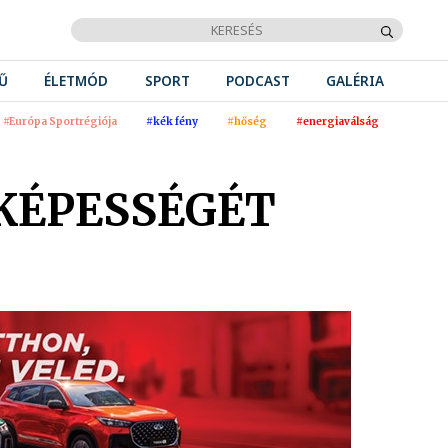
Ű
ÉLETMÓD
SPORT
PODCAST
GALÉRIA
#Európa Sportrégiója
#kék fény
#hőség
#energiaválság
KÉPESSÉGÉT