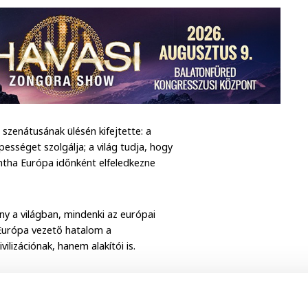
zenátusának ülésén kifejtette: a
ességet szolgálja; a világ tudja, hogy
intha Európa időnként elfeledkezne
ny a világban, mindenki az európai
Európa vezető hatalom a
lizációnak, hanem alakítói is.
gyetem küldetése - tudásgyár,
olyik arról, hogy egy egyetem feladata