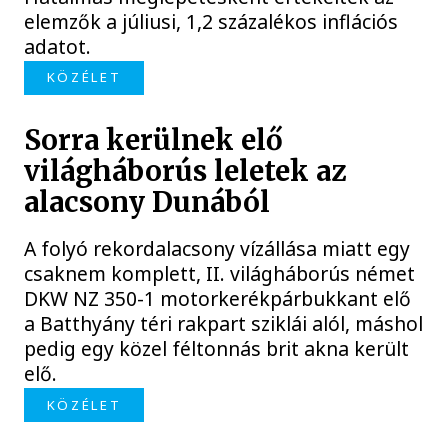
elemzők a júliusi, 1,2 százalékos inflációs
adatot.
KÖZÉLET
Sorra kerülnek elő
világháborús leletek az
alacsony Dunából
A folyó rekordalacsony vízállása miatt egy
csaknem komplett, II. világháborús német
DKW NZ 350-1 motorkerékpárbukkant elő
a Batthyány téri rakpart sziklái alól, máshol
pedig egy közel féltonnás brit akna került
elő.
KÖZÉLET