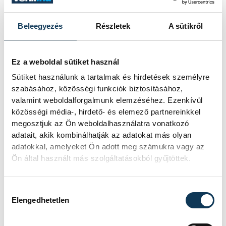
eredmény."
Beleegyezés
Részletek
A sütikről
Még a végleteknél maradva:
Ez a weboldal sütiket használ
kapcsolataikat tekintve az emberek
Sütiket használunk a tartalmak és hirdetések személyre
általában "szolgálók" vagy "urak". Ez alatt
szabásához, közösségi funkciók biztosításához,
azt értjük, hogy valaki túl sokat ad,
valamint weboldalforgalmunk elemzéséhez. Ezenkívül
közösségi média-, hirdető- és elemező partnereinkkel
mindent elvállal, mindent megbocsát és
megosztjuk az Ön weboldalhasználatra vonatkozó
mindig ő veti alá magát más akaratának,
adatait, akik kombinálhatják az adatokat más olyan
míg valaki csak kap, de cserébe nem ad
adatokkal, amelyeket Ön adott meg számukra vagy az
Ön által használt más szolgáltatásokból gyűjtöttek.
semmit.
Hozzájárulás kiválasztása
Kardos Klára szerint határok közt mozogni
Elengedhetetlen
nem azt jelenti, hogy az ember saját