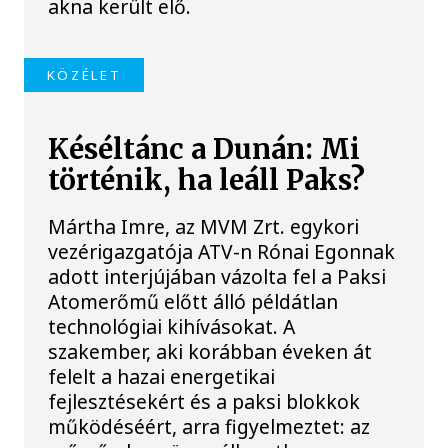
akna került elő.
KÖZÉLET
Késéltánc a Dunán: Mi
történik, ha leáll Paks?
Mártha Imre, az MVM Zrt. egykori
vezérigazgatója ATV-n Rónai Egonnak
adott interjújában vázolta fel a Paksi
Atomerőmű előtt álló példátlan
technológiai kihívásokat. A
szakember, aki korábban éveken át
felelt a hazai energetikai
fejlesztésekért és a paksi blokkok
működéséért, arra figyelmeztet: az