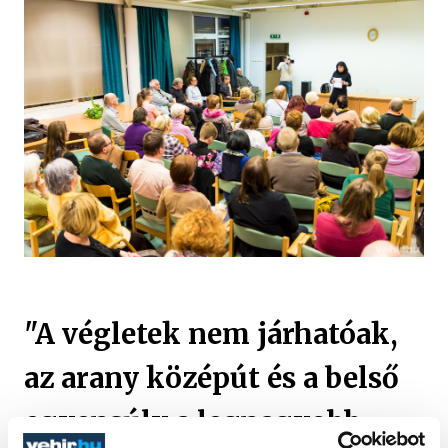
"A végletek nem járhatóak,
az arany középút és a belső
egyensúly a legnagyobb