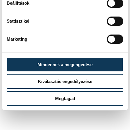
börtönébe zárja magát, hanem hogy
Beállítások
biztonságos terepen mozoghat.
Statisztikai
közélet
egészség
Marketing
Mindennek a megengedése
SZERZŐ
FOTÓS
Szabó
Domján
Kiválasztás engedélyezése
Virág
Attila
Megtagad