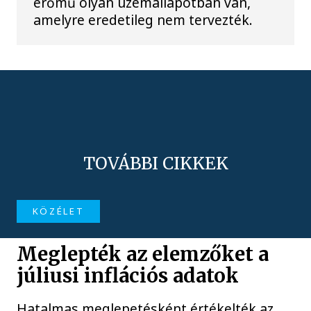
erőmű olyan üzemállapotban van,
amelyre eredetileg nem tervezték.
TOVÁBBI CIKKEK
KÖZÉLET
Meglepték az elemzőket a
júliusi inflációs adatok
Hatalmas meglepetésként értékelték az