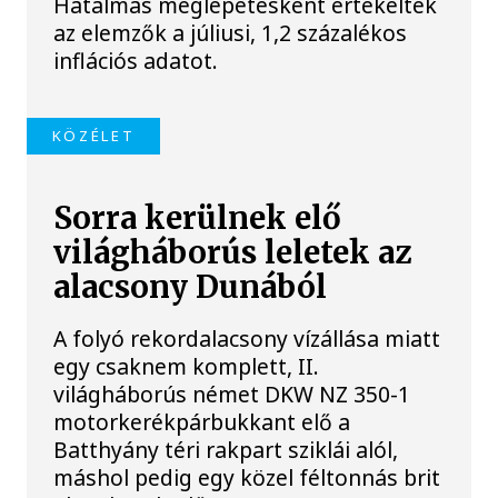
Hatalmas meglepetésként értékelték
az elemzők a júliusi, 1,2 százalékos
inflációs adatot.
KÖZÉLET
Sorra kerülnek elő
világháborús leletek az
alacsony Dunából
A folyó rekordalacsony vízállása miatt
egy csaknem komplett, II.
világháborús német DKW NZ 350-1
motorkerékpárbukkant elő a
Batthyány téri rakpart sziklái alól,
máshol pedig egy közel féltonnás brit