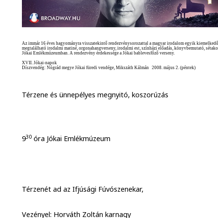
Az immár 16 éves hagyományra visszatekintő rendezvénysorozattal a magyar irodalom egyik kiemelkedő 
megtalálható irodalmi matiné, orgonahangverseny, irodalmi est, színházi előadás, könyvbemutató, sétakocs
Jókai Emlékmúzeumban. A rendezvény érdekessége a Jókai bablevesfőző verseny.
XVII. Jókai-napok
Díszvendég: Nógrád megye Jókai füredi vendége, Mikszáth Kálmán 2008. május 2. (péntek)
Térzene és ünnepélyes megnyitó, koszorúzás
30
9
óra Jókai Emlékmúzeum
Térzenét ad az Ifjúsági Fúvószenekar,
Vezényel: Horváth Zoltán karnagy