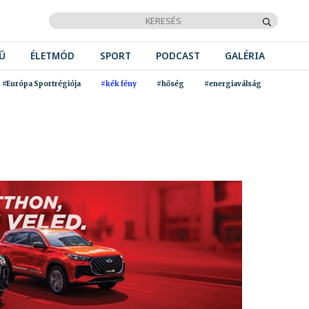
Ű
ÉLETMÓD
SPORT
PODCAST
GALÉRIA
#Európa Sportrégiója
#kék fény
#hőség
#energiaválság