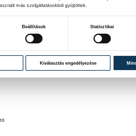
sznált más szolgáltatásokból gyűjtöttek.
Beállítások
Statisztikai
Kiválasztás engedélyezése
Min
ető