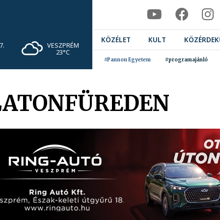
KÖZÉLET
KULT
KÖZÉRDEK
VESZPRÉM
7.
23°C
#Pannon Egyetem
#programajánló
LATONFÜREDEN