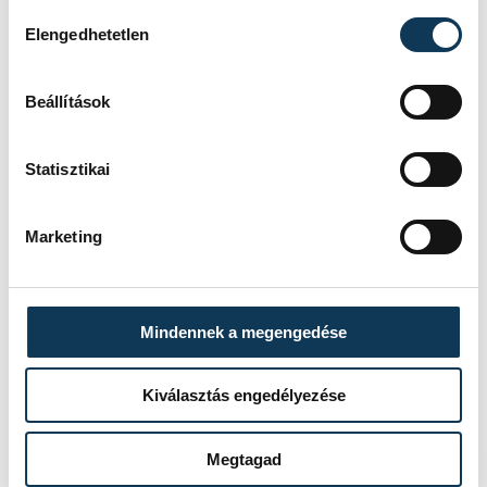
Hozzájárulás kiválasztása
Elengedhetetlen
továbbtanulás
egyetem
Beállítások
Statisztikai
SZERZŐ
Szabó
Marketing
Virág
Mindennek a megengedése
Kiválasztás engedélyezése
Megtagad