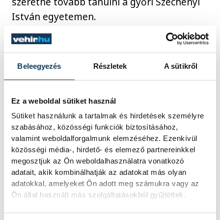
szeretne tovább tanulni a győri Széchenyi
István egyetemen.
Kutasi Barbarának 8 óra 3 perckor érkezett
az SMS a sikeres felvételiről, így
Beleegyezés
Részletek
A sütikről
szeptembertől kis- és középvállalkozási
szakirányon folytatja tanulmányait.
Ez a weboldal sütiket használ
Sütiket használunk a tartalmak és hirdetések személyre
szabásához, közösségi funkciók biztosításához,
Gratulálunk a sikeres
valamint weboldalforgalmunk elemzéséhez. Ezenkívül
közösségi média-, hirdető- és elemező partnereinkkel
felvételihez!
megosztjuk az Ön weboldalhasználatra vonatkozó
adatait, akik kombinálhatják az adatokat más olyan
adatokkal, amelyeket Ön adott meg számukra vagy az
Ön által használt más szolgáltatásokból gyűjtöttek.
Fotó
: Tál Dominik