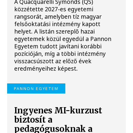
A Quacquarelli Symonds (QS)
közzétette 2027-es egyetemi
rangsorát, amelyben tíz magyar
felsőoktatási intézmény kapott
helyet. A listán szereplő hazai
egyetemek közül egyedül a Pannon
Egyetem tudott javítani korábbi
pozícióján, míg a többi intézmény
visszacsúszott az előző évek
eredményeihez képest.
PANNON EGYETEM
Ingyenes MI-kurzust
biztosít a
pedagógusoknak a