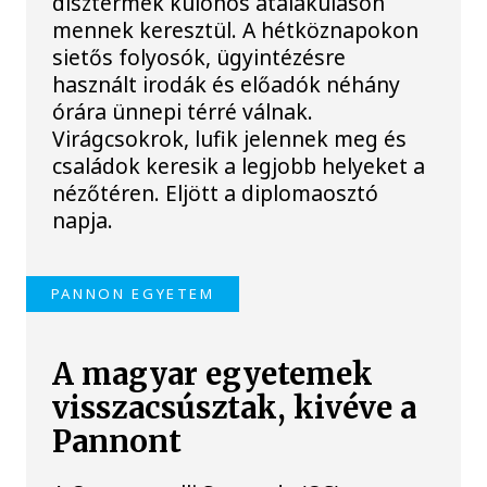
dísztermek különös átalakuláson
mennek keresztül. A hétköznapokon
sietős folyosók, ügyintézésre
használt irodák és előadók néhány
órára ünnepi térré válnak.
Virágcsokrok, lufik jelennek meg és
családok keresik a legjobb helyeket a
nézőtéren. Eljött a diplomaosztó
napja.
PANNON EGYETEM
A magyar egyetemek
visszacsúsztak, kivéve a
Pannont