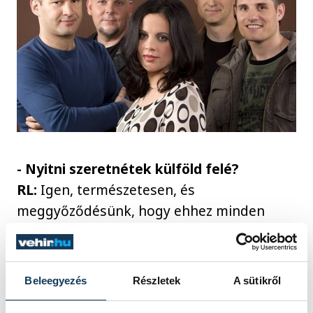
- Nyitni szeretnétek külföld felé?
RL:
Igen, természetesen, és
meggyőződésünk, hogy ehhez minden
feltétel adott: nem szerénytelenség azt
állítani, hogy a Future Plant a világ bármely
táján versenyképes és megállja a helyét.
Beleegyezés
Részletek
A sütikről