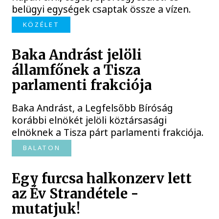
belügyi egységek csaptak össze a vízen.
KÖZÉLET
Baka Andrást jelöli
államfőnek a Tisza
parlamenti frakciója
Baka Andrást, a Legfelsőbb Bíróság
korábbi elnökét jelöli köztársasági
elnöknek a Tisza párt parlamenti frakciója.
BALATON
Egy furcsa halkonzerv lett
az Év Strandétele -
mutatjuk!