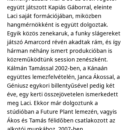
együtt játszott Kapiás Gáborral, eleinte
Laci saját formációjában, miközben
hangmérnökként is együtt dolgoztak.
Egyik közös zenekaruk, a funky slágereket
játszó Amarcord révén akadtak rám, és így
hárman néhány ismert produkcióban is
közreműködtünk session zenészként.
Kálmán Tamással 2002-ben, a Kánaán
együttes lemezfelvételén, Janca Ákossal, a
Géniusz egykori billentyűsével pedig két
éve, egy kerti összejövetelen ismerkedett
meg Laci. Ekkor már dolgoztunk a
stúdióban a Future Plant lemezén, vagyis
Ákos és Tamás félidőben csatlakozott az
alkotói munkához, 2007-ben.