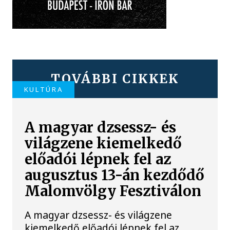
TOVÁBBI CIKKEK
KULTÚRA
A magyar dzsessz- és
világzene kiemelkedő
előadói lépnek fel az
augusztus 13-án kezdődő
Malomvölgy Fesztiválon
A magyar dzsessz- és világzene
kiemelkedő előadói lépnek fel az