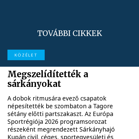
TOVÁBBI CIKKEK
KÖZÉLET
Megszelídítették a
sárkányokat
A dobok ritmusára evező csapatok
népesítették be szombaton a Tagore
sétány előtti partszakaszt. Az Európa
Sportrégiója 2026 programsorozat
részeként megrendezett Sárkányhajó
Kupán civil, céges, sportegyesületi és