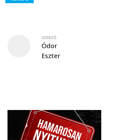
SZERZŐ
Ódor
Eszter