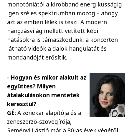
monotóniától a kirobbanó energikusságig
igen széles spektrumban mozog – ahogy
azt az emberi lélek is teszi. A modern
hangzásvilág mellett vetített képi
hatásokra is támaszkodunk: a koncerten
látható videók a dalok hangulatát és
mondandóját erősítik.
- Hogyan és mikor alakult az
együttes? Milyen
átalakulásokon mentetek
keresztül?
GÉ:
A zenekar alapítója és a
zeneszerző-szövegírója,
Reményi László már a 80-as évek végétől