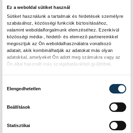
- Mikor lesz a legközelebbi koncertetek?
Ez a weboldal sütiket használ
KT:
Az április 8-i, veszprémi DC koncertet
Sütiket használunk a tartalmak és hirdetések személyre
követően tavasszal még háromszor
szabásához, közösségi funkciók biztosításához,
játszunk Budapesten, legkorábban április
valamint weboldalforgalmunk elemzéséhez. Ezenkívül
közösségi média-, hirdető- és elemező partnereinkkel
25-én az After Music Clubban. Balaton
megosztjuk az Ön weboldalhasználatra vonatkozó
környékén legközelebb júliusban, a
adatait, akik kombinálhatják az adatokat más olyan
FüredFesten hallhat minket a közönség.
adatokkal, amelyeket Ön adott meg számukra vagy az
Ön által használt más szolgáltatásokból gyűjtöttek.
Nincs két egyforma koncertünk, mivel a
műsor általában valamilyen aktualitáshoz
kapcsolódik. Ilyen volt márciusban a
Hozzájárulás kiválasztása
Elengedhetetlen
napéjegyenlőség, és ilyen lesz áprilisban a
Föld napja vagy májusban a Törölköző nap.
Beállítások
Fellépéseinkről a
www.futureplant.info/hu
és a
www.myspace/futureplant
oldalakon
Statisztikai
olvashatnak az érdeklődők, és az iwiwen is