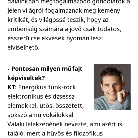
dalainkban megfogalmazódó gondolatok a
jelen világról fogalmaznak meg kemény
kritikát, és világossá teszik, hogy az
emberiség számára a jövő csak tudatos,
ésszerű cselekvések nyomán lesz
elviselhető.
- Pontosan milyen műfajt
képviseltek?
KT:
Energikus funk-rock
elektronikus és dzsessz
elemekkel, ütős, összetett,
sokszólamú vokálokkal.
Valaki lélekzenének nevezte, ami azért is
találó, mert a hűvös és filozofikus