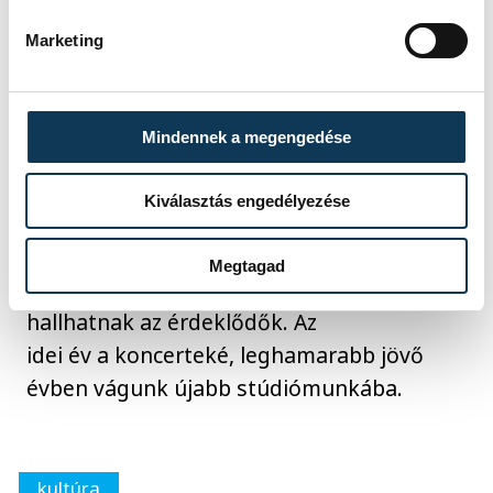
jelen vagyunk, várunk szeretettel
Marketing
mindenkit a zenekar virtuális rajongói
klubjába.
Mindennek a megengedése
- Mikor várható az újabb
lemez, és miben lesz más?
Kiválasztás engedélyezése
KG:
Természetesen
folyamatosan születnek új
Megtagad
dalok, amelyeket csak élőben
hallhatnak az érdeklődők. Az
idei év a koncerteké, leghamarabb jövő
évben vágunk újabb stúdiómunkába.
kultúra