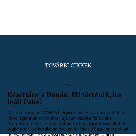
TOVÁBBI CIKKEK
Késéltánc a Dunán: Mi történik, ha
leáll Paks?
Mártha Imre, az MVM Zrt. egykori vezérigazgatója ATV-n
Rónai Egonnak adott interjújában vázolta fel a Paksi
Atomerőmű előtt álló példátlan technológiai kihívásokat. A
szakember, aki korábban éveken át felelt a hazai energetikai
fejlesztésekért és a paksi blokkok működéséért, arra