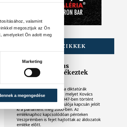
tosításához, valamint
einkkel megosztjuk az Ön
l, amelyeket Ön adott meg
TOVÁBBI CIKKEK
Marketing
A kommunizmus
áldozataira emlékeztek
Veszprémben
Február 25. a kommunista diktatúrák
áldozatainak emléknapja, melyet Kovács
dennek a megengedése
Béla kisgazda politikus 1947-ben történt
letartóztatásának évfordulója kapcsán jelölt
ki a parlament még 2000-ben. Az
emléknaphoz kapcsolódóan pénteken
Veszprémben is fejet hajtottak az áldozatok
emléke előtt.