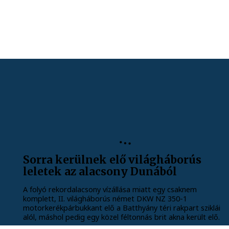
Sorra kerülnek elő világháborús
leletek az alacsony Dunából
A folyó rekordalacsony vízállása miatt egy csaknem
komplett, II. világháborús német DKW NZ 350-1
motorkerékpárbukkant elő a Batthyány téri rakpart sziklái
alól, máshol pedig egy közel féltonnás brit akna került elő.