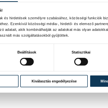
ál
mak és hirdetések személyre szabásához, közösségi funkciók biz
hez. Ezenkívül közösségi média-, hirdető- és elemező partner
zó adatait, akik kombinálhatják az adatokat más olyan adatokka
sznált más szolgáltatásokból gyűjtöttek.
Beállítások
Statisztikai
Kiválasztás engedélyezése
Min