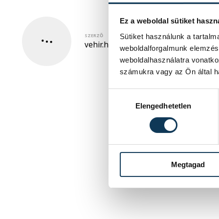
Ez a weboldal sütiket haszn
SZERZŐ
Sütiket használunk a tartal
vehir.hu
weboldalforgalmunk elemzésé
weboldalhasználatra vonatko
számukra vagy az Ön által ha
Hozzájárulás kiválasztása
Elengedhetetlen
Megtagad