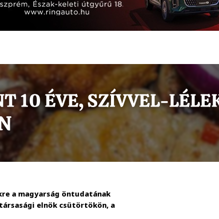
ökre a magyarság öntudatának
társasági elnök csütörtökön, a