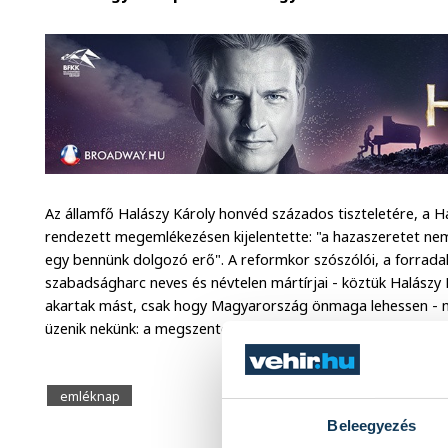
Az államfő Halászy Károly honvéd százados tiszteletére, a H
rendezett megemlékezésen kijelentette: "a hazaszeretet 
egy bennünk dolgozó erő". A reformkor szószólói, a forradal
szabadságharc neves és névtelen mártírjai - köztük Halászy 
akartak mást, csak hogy Magyarország önmaga lehessen - mon
üzenik nekünk: a megszentelt áldozat sohasem hiábavaló.
emléknap
Beleegyezés