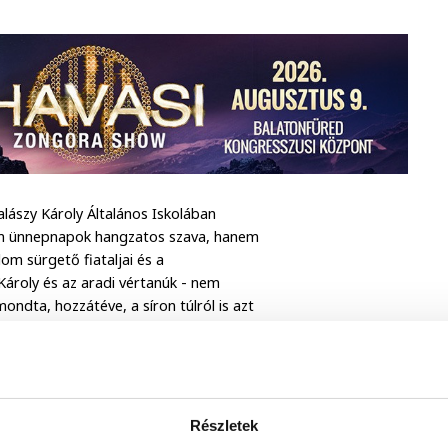
alászy Károly Általános Iskolában
nem ünnepnapok hangzatos szava, hanem
om sürgető fiataljai és a
Károly és az aradi vértanúk - nem
dta, hozzátéve, a síron túlról is azt
Részletek