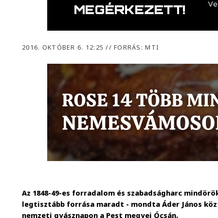
2016. OKTÓBER 6. 12:25
//
FORRÁS: MTI
Az 1848-49-es forradalom és szabadságharc mindör
legtisztább forrása maradt - mondta Áder János köz
nemzeti gyásznapon a Pest megyei Ócsán.