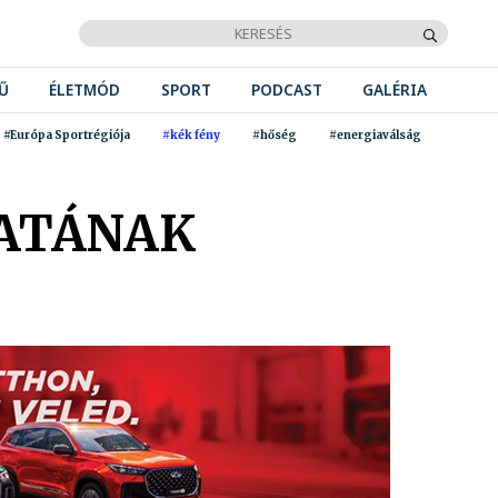
Ű
ÉLETMÓD
SPORT
PODCAST
GALÉRIA
#Európa Sportrégiója
#kék fény
#hőség
#energiaválság
DATÁNAK