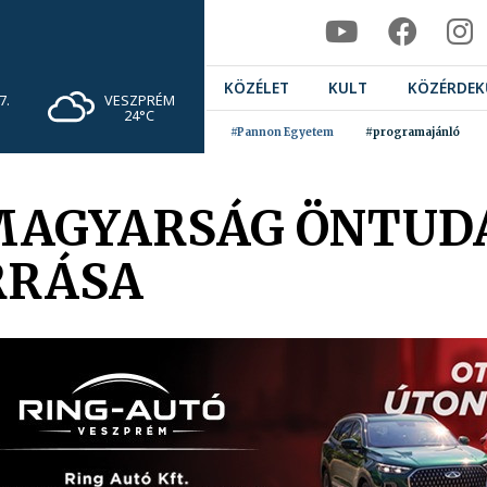
KÖZÉLET
KULT
KÖZÉRDEK
VESZPRÉM
7.
24°C
#Pannon Egyetem
#programajánló
A MAGYARSÁG ÖNTU
RRÁSA