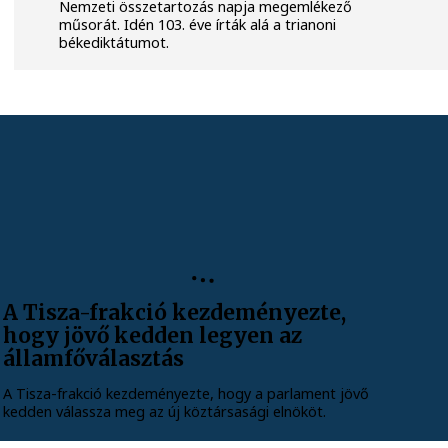
Nemzeti összetartozás napja megemlékező
műsorát. Idén 103. éve írták alá a trianoni
békediktátumot.
A Tisza-frakció kezdeményezte,
hogy jövő kedden legyen az
államfőválasztás
A Tisza-frakció kezdeményezte, hogy a parlament jövő
kedden válassza meg az új köztársasági elnököt.