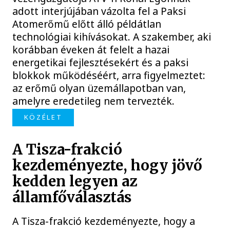
adott interjújában vázolta fel a Paksi
Atomerőmű előtt álló példátlan
technológiai kihívásokat. A szakember, aki
korábban éveken át felelt a hazai
energetikai fejlesztésekért és a paksi
blokkok működéséért, arra figyelmeztet:
az erőmű olyan üzemállapotban van,
amelyre eredetileg nem tervezték.
KÖZÉLET
A Tisza-frakció
kezdeményezte, hogy jövő
kedden legyen az
államfőválasztás
A Tisza-frakció kezdeményezte, hogy a