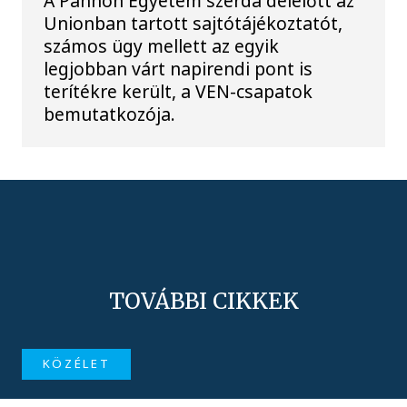
A Pannon Egyetem szerda délelőtt az
Unionban tartott sajtótájékoztatót,
számos ügy mellett az egyik
legjobban várt napirendi pont is
terítékre került, a VEN-csapatok
bemutatkozója.
TOVÁBBI CIKKEK
KÖZÉLET