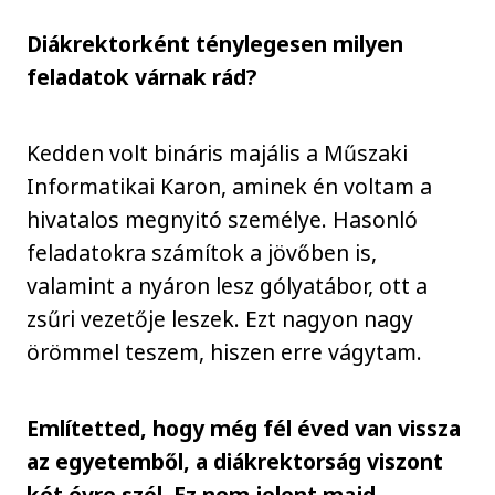
Diákrektorként ténylegesen milyen
feladatok várnak rád?
Kedden volt bináris majális a Műszaki
Informatikai Karon, aminek én voltam a
hivatalos megnyitó személye. Hasonló
feladatokra számítok a jövőben is,
valamint a nyáron lesz gólyatábor, ott a
zsűri vezetője leszek. Ezt nagyon nagy
örömmel teszem, hiszen erre vágytam.
Említetted, hogy még fél éved van vissza
az egyetemből, a diákrektorság viszont
két évre szól. Ez nem jelent majd