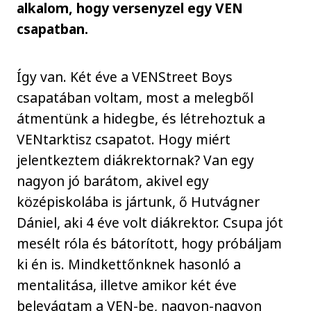
alkalom, hogy versenyzel egy VEN
csapatban.
Így van. Két éve a VENStreet Boys
csapatában voltam, most a melegből
átmentünk a hidegbe, és létrehoztuk a
VENtarktisz csapatot. Hogy miért
jelentkeztem diákrektornak? Van egy
nagyon jó barátom, akivel egy
középiskolába is jártunk, ő Hutvágner
Dániel, aki 4 éve volt diákrektor. Csupa jót
mesélt róla és bátorított, hogy próbáljam
ki én is. Mindkettőnknek hasonló a
mentalitása, illetve amikor két éve
belevágtam a VEN-be, nagyon-nagyon