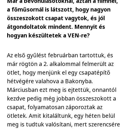
Már a bevonulásotoknál, aztán a filmnél,
a főműsornál is látszott, hogy nagyon
összeszokott csapat vagytok, és jól
átgondoltatok mindent. Mennyit és
hogyan készültetek a VEN-re?
Az első gyűlést februárban tartottuk, és
már rögtön a 2. alkalommal felmerült az
ötlet, hogy menjünk el egy csapatépítő
hétvégére valahova a Bakonyba.
Márciusban ezt meg is ejtettük, onnantól
kezdve pedig még jobban összeszokott a
csapat, folyamatosan záporoztak az
ötletek. Amit kitaláltunk, egy héten belül
meg is tudtuk valósítani, mert szerencsére