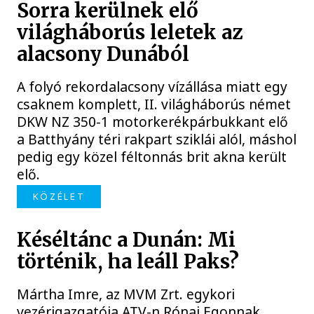
Sorra kerülnek elő
világháborús leletek az
alacsony Dunából
A folyó rekordalacsony vízállása miatt egy
csaknem komplett, II. világháborús német
DKW NZ 350-1 motorkerékpárbukkant elő
a Batthyány téri rakpart sziklái alól, máshol
pedig egy közel féltonnás brit akna került
elő.
KÖZÉLET
Késéltánc a Dunán: Mi
történik, ha leáll Paks?
Mártha Imre, az MVM Zrt. egykori
vezérigazgatója ATV-n Rónai Egonnak