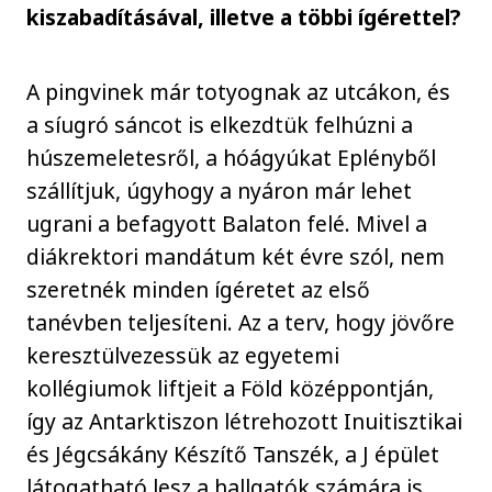
kiszabadításával, illetve a többi ígérettel?
A pingvinek már totyognak az utcákon, és
a síugró sáncot is elkezdtük felhúzni a
húszemeletesről, a hóágyúkat Eplényből
szállítjuk, úgyhogy a nyáron már lehet
ugrani a befagyott Balaton felé. Mivel a
diákrektori mandátum két évre szól, nem
szeretnék minden ígéretet az első
tanévben teljesíteni. Az a terv, hogy jövőre
keresztülvezessük az egyetemi
kollégiumok liftjeit a Föld középpontján,
így az Antarktiszon létrehozott Inuitisztikai
és Jégcsákány Készítő Tanszék, a J épület
látogatható lesz a hallgatók számára is.