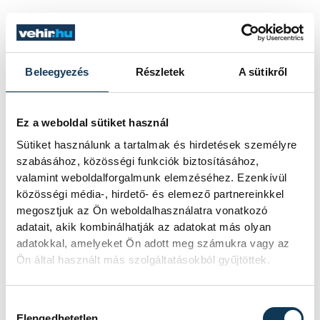
Mindenképpen. A korábbi diákrektorok is
ajánlották, hogy valamilyen úton-módon
próbáljuk megerősíteni a VEN
Beleegyezés
Részletek
A sütikről
hagyományát. Hál istennek ez a VEN
alaposabban is meg volt szervezve, mint az
Ez a weboldal sütiket használ
előző, és erősödik a hagyomány: megint a
Sütiket használunk a tartalmak és hirdetések személyre
B épületben volt a gálaműsor, és mi is
szabásához, közösségi funkciók biztosításához,
próbáljuk inspirálni a jövő VENerációit,
valamint weboldalforgalmunk elemzéséhez. Ezenkívül
hogy vegyenek részt az egyetemi napokon,
közösségi média-, hirdető- és elemező partnereinkkel
megosztjuk az Ön weboldalhasználatra vonatkozó
mert egy felejthetetlen élményt tud adni.
adatait, akik kombinálhatják az adatokat más olyan
adatokkal, amelyeket Ön adott meg számukra vagy az
Ön által használt más szolgáltatásokból gyűjtöttek.
Gondolom, te az egyetemi évekről sem
úgy gondolkodsz, hogy csak a tanulás
Hozzájárulás kiválasztása
tölti ki, hanem több felé mozogsz.
Elengedhetetlen