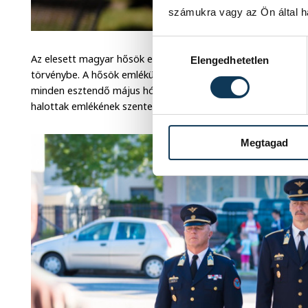
számukra vagy az Ön által ha
Hozzájárulás kiválasztása
Az elesett magyar hősök emlékezetét először az első világhá
Elengedhetetlen
törvénybe. A hősök emlékünnepét az 1924. évi XIV. törvényci
minden esztendő május hónapjának utolsó vasárnapját a m
halottak emlékének szentelje.
Megtagad