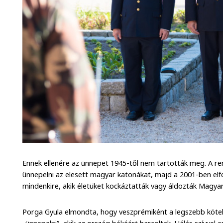
Ennek ellenére az ünnepet 1945-től nem tartották meg. A re
ünnepelni az elesett magyar katonákat, majd a 2001-ben elf
mindenkire, akik életüket kockáztatták vagy áldozták Magya
Porga Gyula elmondta, hogy veszprémiként a legszebb köte