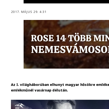
2017. MÁJUS 29. 4:31
Az I. világháborúban elhunyt magyar hősökre emléke
emlékműnél vasárnap délután.