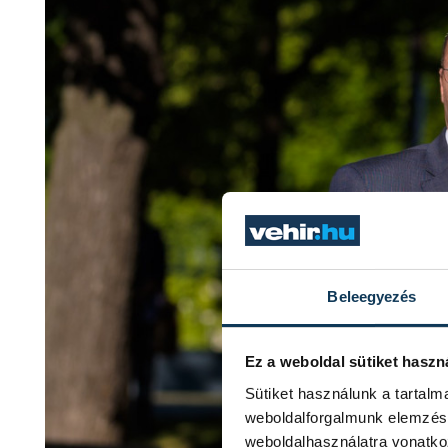
Beleegyezés
Ez a weboldal sütiket haszn
Sütiket használunk a tartal
weboldalforgalmunk elemzésé
weboldalhasználatra vonatko