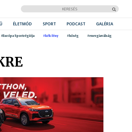
Ű
ÉLETMÓD
SPORT
PODCAST
GALÉRIA
#Európa Sportrégiója
#kék fény
#hőség
#energiaválság
KRE