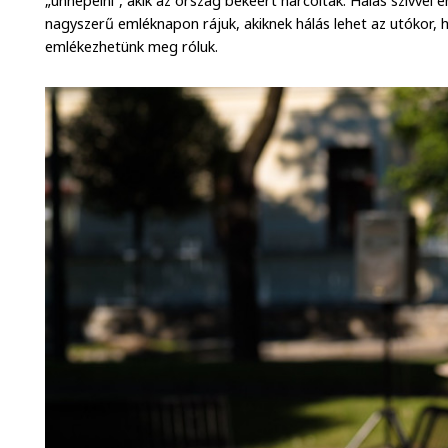
„ünnepelni”, akik az ország békéért harcoltak. Hálás szívve
nagyszerű emléknapon rájuk, akiknek hálás lehet az utókor
emlékezhetünk meg róluk.