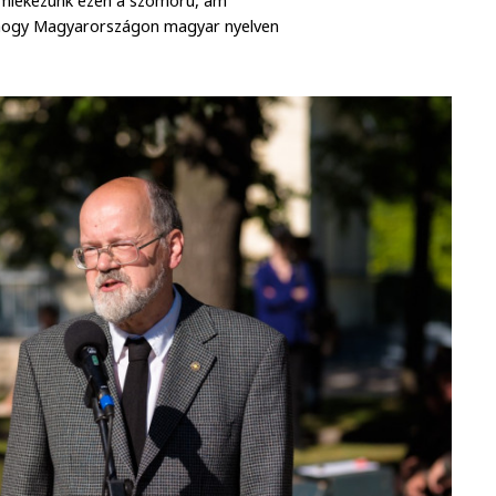
l emlékezünk ezen a szomorú, ám
, hogy Magyarországon magyar nyelven