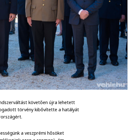
ndszerváltást követően újra lehetett
ogadott törvény kibővítette a hatályát
rországért.
lességünk a veszprémi hősöket