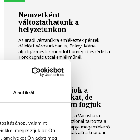
Nemzetként
változtathatunk a
helyzetünkön
Az aradi vértanúkra emlékeztek péntek
délelőtt városunkban is, Brányi Mária
alpolgármester mondott ünnepi beszédet a
Török Ignác utcai emlékműnél.
Ma már elfogadjuk a
A sütikről
trianoni határokat, de
szeretni sohasem fogjuk
A város vasárnap délelőtt, a Városháza
előtti téren, az Országzászlónál tartotta a
tosításához, valamint
Nemzeti összetartozás napja megemlékező
einkkel megosztjuk az Ön
műsorát. Idén 103. éve írták alá a trianoni
békediktátumot.
l, amelyeket Ön adott meg