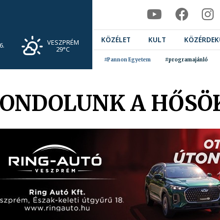
KÖZÉLET
KULT
KÖZÉRDEK
VESZPRÉM
6.
29°C
#Pannon Egyetem
#programajánló
GONDOLUNK A HŐSÖ