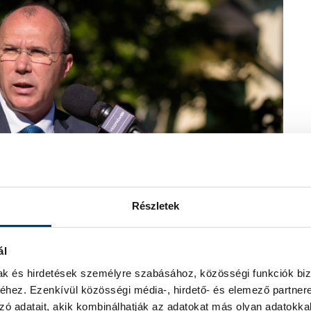
Részletek
ál
mak és hirdetések személyre szabásához, közösségi funkciók biz
hez. Ezenkívül közösségi média-, hirdető- és elemező partner
zó adatait, akik kombinálhatják az adatokat más olyan adatokka