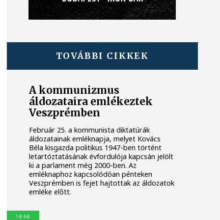
TOVÁBBI CIKKEK
A kommunizmus
áldozataira emlékeztek
Veszprémben
Február 25. a kommunista diktatúrák
áldozatainak emléknapja, melyet Kovács
Béla kisgazda politikus 1947-ben történt
letartóztatásának évfordulója kapcsán jelölt
ki a parlament még 2000-ben. Az
emléknaphoz kapcsolódóan pénteken
Veszprémben is fejet hajtottak az áldozatok
emléke előtt.
1848