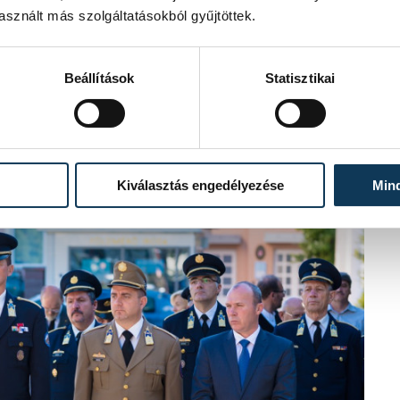
sznált más szolgáltatásokból gyűjtöttek.
ború idején, 1917-ben iktatták
Beállítások
Statisztikai
kk rögzítette, mely kimondta, hogy
agyar nemzet mindenkor a hősi
Kiválasztás engedélyezése
Min