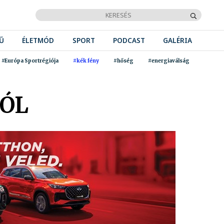
Ű
ÉLETMÓD
SPORT
PODCAST
GALÉRIA
#Európa Sportrégiója
#kék fény
#hőség
#energiaválság
BÓL