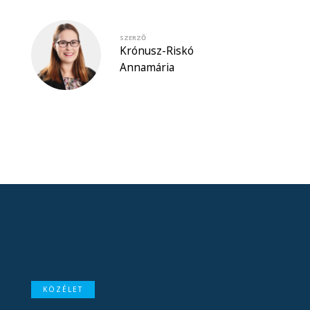
SZERZŐ
Krónusz-Riskó
Annamária
KÖZÉLET