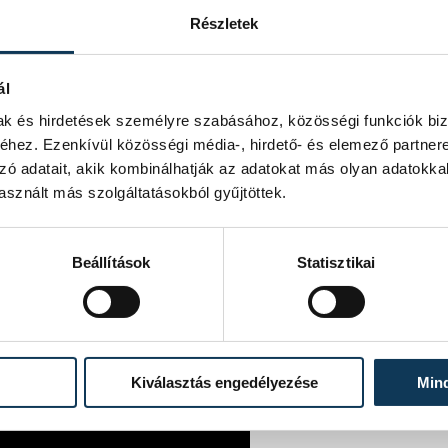
szköztárából. A 2014-es Kókuszmúzeum
Részletek
özössége újabb taggal bővült.
ál
mak és hirdetések személyre szabásához, közösségi funkciók biz
ol műfaji korlátok már rég nem léteznek
hez. Ezenkívül közösségi média-, hirdető- és elemező partner
ű, de mégis egységes világban. Ezt
zó adatait, akik kombinálhatják az adatokat más olyan adatokka
s.
sznált más szolgáltatásokból gyűjtöttek.
Beállítások
Statisztikai
Kiválasztás engedélyezése
Min