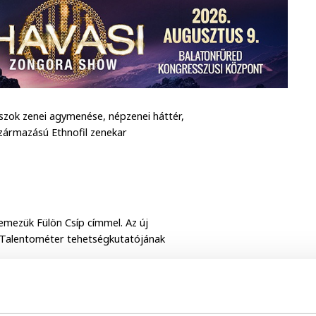
szok zenei agymenése, népzenei háttér,
származású Ethnofil zenekar
emezük Fülön Csíp címmel. Az új
ó Talentométer tehetségkutatójának
vészeti projektben tűnt fel. Az új
 zenei közösség jött létre, mely egyre