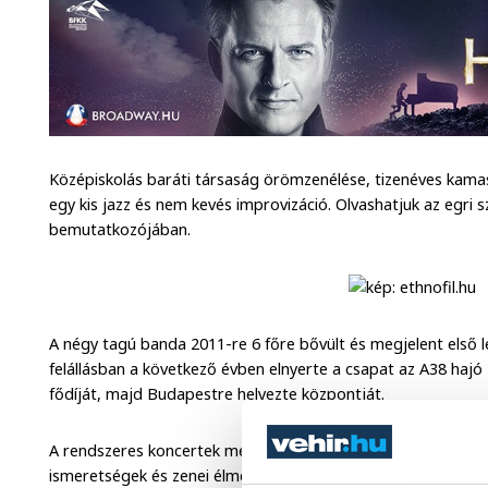
Középiskolás baráti társaság örömzenélése, tizenéves kama
egy kis jazz és nem kevés improvizáció. Olvashatjuk az egri 
bemutatkozójában.
A négy tagú banda 2011-re 6 főre bővült és megjelent első l
felállásban a következő évben elnyerte a csapat az A38 haj
fődíját, majd Budapestre helyezte központját.
A rendszeres koncertek mellett az Ethnofil neve több összmű
ismeretségek és zenei élmények hatására egy még nyitottabb