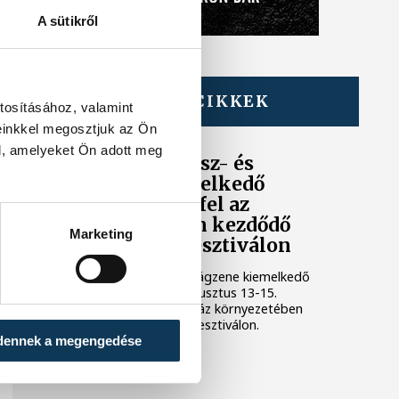
A sütikről
TOVÁBBI CIKKEK
tosításához, valamint
KULTÚRA
einkkel megosztjuk az Ön
l, amelyeket Ön adott meg
A magyar dzsessz- és
világzene kiemelkedő
előadói lépnek fel az
augusztus 13-án kezdődő
Marketing
Malomvölgy Fesztiválon
A magyar dzsessz- és világzene kiemelkedő
előadói lépnek fel az augusztus 13-15.
között, a lovasi Márffy-ház környezetében
rendezett Malomvölgy Fesztiválon.
dennek a megengedése
KULTÚRA