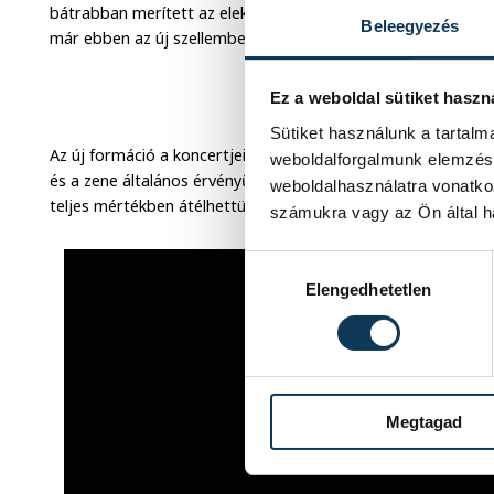
bátrabban merített az elektronikus és progresszív zenék e
Beleegyezés
már ebben az új szellemben készült, sőt az Ethnofil zenei k
Ez a weboldal sütiket haszn
Sütiket használunk a tartal
Az új formáció a koncertjein sajátos univerzumába repít, ah
weboldalforgalmunk elemzésé
és a zene általános érvényű szeretete uralkodik egy sokszín
weboldalhasználatra vonatko
teljes mértékben átélhettük csütörtök este az Óváros téren i
számukra vagy az Ön által ha
Hozzájárulás kiválasztása
Elengedhetetlen
Megtagad