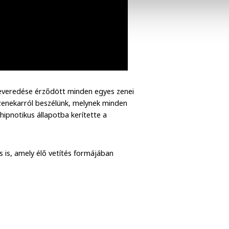
 keveredése érződött minden egyes zenei
 zenekarról beszélünk, melynek minden
hipnotikus állapotba kerítette a
s is, amely élő vetítés formájában