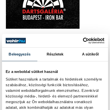
TOVÁBBI CIKKEK
Beleegyezés
Részletek
A sütikről
KÖZÉLET
Ez a weboldal sütiket használ
Megjelent az új tanév
Sütiket használunk a tartalmak és hirdetések személyre
rendje
szabásához, közösségi funkciók biztosításához,
valamint weboldalforgalmunk elemzéséhez. Ezenkívül
Megjelent az új tanév rendje péntek
közösségi média-, hirdető- és elemező partnereinkkel
este a Magyar Közlönyben; az
megosztjuk az Ön weboldalhasználatra vonatkozó
oktatási és gyermekügyi miniszter
adatait, akik kombinálhatják az adatokat más olyan