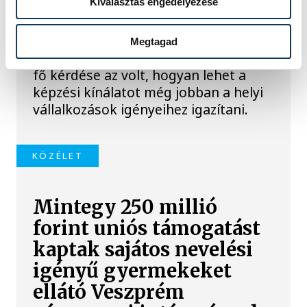
Kiválasztás engedélyezése
meghirdetett képzésekről és a
kamara programjairól is szó volt a
Szakképzési és Foglalkoztatási
Megtagad
Bizottság ülésén. A tanácskozás egyik
fő kérdése az volt, hogyan lehet a
képzési kínálatot még jobban a helyi
vállalkozások igényeihez igazítani.
KÖZÉLET
Mintegy 250 millió
forint uniós támogatást
kaptak sajátos nevelési
igényű gyermekeket
ellátó Veszprém