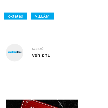
oktatás
VILLÁM
SZERZŐ
vehir.hu