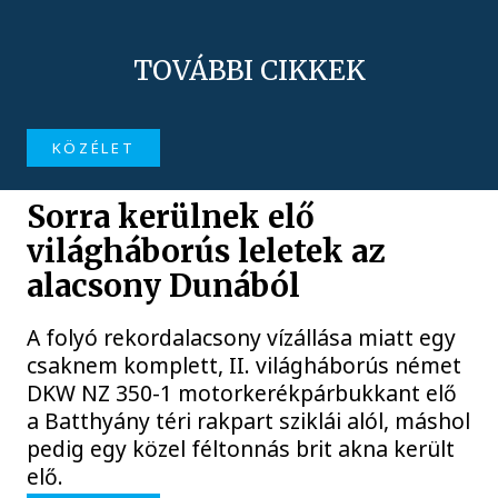
TOVÁBBI CIKKEK
KÖZÉLET
Sorra kerülnek elő
világháborús leletek az
alacsony Dunából
A folyó rekordalacsony vízállása miatt egy
csaknem komplett, II. világháborús német
DKW NZ 350-1 motorkerékpárbukkant elő
a Batthyány téri rakpart sziklái alól, máshol
pedig egy közel féltonnás brit akna került
elő.