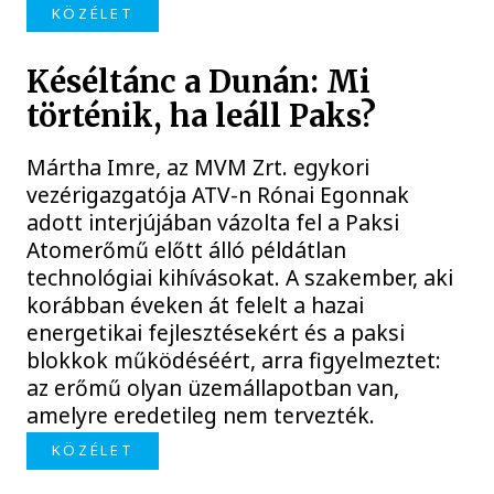
KÖZÉLET
Késéltánc a Dunán: Mi
történik, ha leáll Paks?
Mártha Imre, az MVM Zrt. egykori
vezérigazgatója ATV-n Rónai Egonnak
adott interjújában vázolta fel a Paksi
Atomerőmű előtt álló példátlan
technológiai kihívásokat. A szakember, aki
korábban éveken át felelt a hazai
energetikai fejlesztésekért és a paksi
blokkok működéséért, arra figyelmeztet:
az erőmű olyan üzemállapotban van,
amelyre eredetileg nem tervezték.
KÖZÉLET