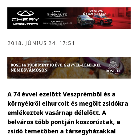
2018. JÚNIUS 24. 17:51
A 74 évvel ezelőtt Veszprémből és a
környékről elhurcolt és megölt zsidókra
emlékeztek vasárnap délelőtt. A
belváros több pontján koszorúztak, a
zsidó temetőben a társegyházakkal