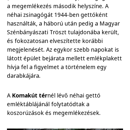
a megemlékezés második helyszíne. A
néhai zsinagógát 1944-ben gettóként
használták, a háború után pedig a Magyar
Szénbányászati Tröszt tulajdonába került,
és fokozatosan elveszítette korábbi
megjelenését. Az egykor szebb napokat is
látott épület bejárata mellett emlékplakett
hívja fel a figyelmet a történelem egy
darabkájára.
A
Komakút tér
nél lévő néhai gettó
emléktáblájánál folytatódtak a
koszorúzások és megemlékezések.