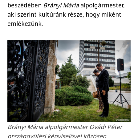
beszédében
Brányi Mária
alpolgármester,
aki szerint kultúránk része, hogy miként
emlékezünk.
Brányi Mária alpolgármester Ovádi Péter
országgyűlési képviselővel közösen