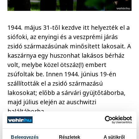
1944. május 31-től kezdve itt helyezték el a
siófoki, az enyingi és a veszprémi járás
zsidó származásúnak minősített lakosait. A
kaszárnya egy huszonhat lakásos bérház
volt, melybe közel ötszáz(!) embert
zsúfoltak be. Innen 1944. június 19-én
szállították el a zsidó származású
lakosokat; előbb a sárvári gyüjtőtáborba,
majd július elején az auschwitzi
haláltáborba.
A délelőtt
a zsidó temetőben
zárult, ahol a
Beleegyezés
Részletek
A sütikről