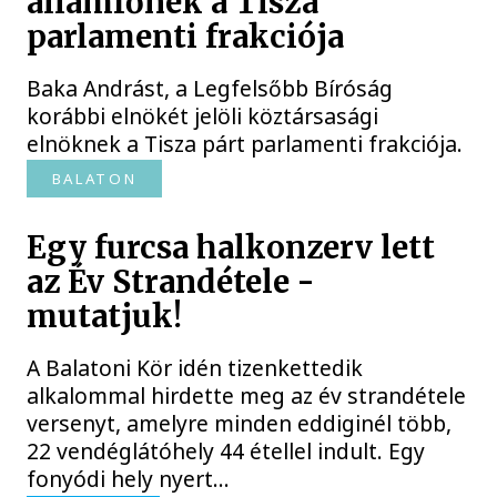
államfőnek a Tisza
parlamenti frakciója
Baka Andrást, a Legfelsőbb Bíróság
korábbi elnökét jelöli köztársasági
elnöknek a Tisza párt parlamenti frakciója.
BALATON
Egy furcsa halkonzerv lett
az Év Strandétele -
mutatjuk!
A Balatoni Kör idén tizenkettedik
alkalommal hirdette meg az év strandétele
versenyt, amelyre minden eddiginél több,
22 vendéglátóhely 44 étellel indult. Egy
fonyódi hely nyert...