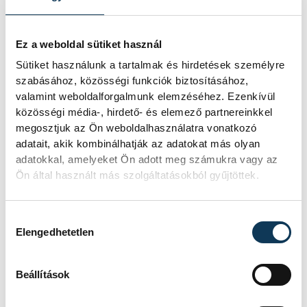
társegyházak képviselői,
Nagy Károly
apát-
kanonok,
Isó Zoltán
evangélikus lelkész és
Niederhoffer Zoltán
református lelkész
dr.
Ez a weboldal sütiket használ
Verő Tamás
főrabbi vezetésével avatta újra
Sütiket használunk a tartalmak és hirdetések személyre
szabásához, közösségi funkciók biztosításához,
a nemrég felújított első világháborús
valamint weboldalforgalmunk elemzéséhez. Ezenkívül
emléktáblát és hadisírokat.
közösségi média-, hirdető- és elemező partnereinkkel
megosztjuk az Ön weboldalhasználatra vonatkozó
adatait, akik kombinálhatják az adatokat más olyan
adatokkal, amelyeket Ön adott meg számukra vagy az
Ön által használt más szolgáltatásokból gyűjtöttek.
Hozzájárulás kiválasztása
Elengedhetetlen
Beállítások