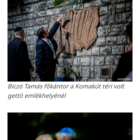
Biczó Tamás főkántor a Komakút téri volt
gettó emlékhelyénél