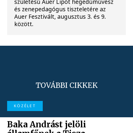
születésű Auer Lipót hegedűművész
és zenepedagógus tiszteletére az
Auer Fesztivált, augusztus 3. és 9.
között.
TOVÁBBI CIKKEK
KÖZÉLET
Baka Andrást jelöli