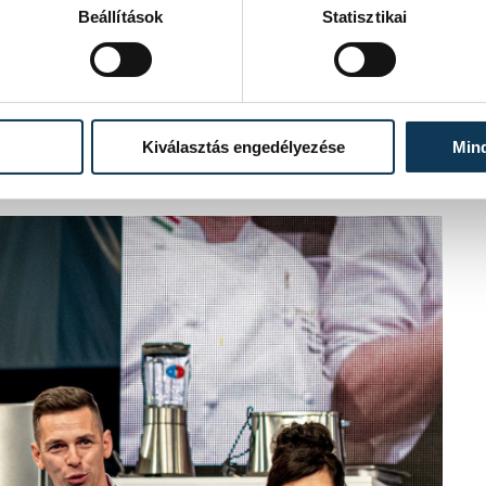
Beállítások
Statisztikai
tköznapokból. A nyertes desszert több
kóstolhatnak a vendégeink az
unk is jó kritikákat kapott egész
is a mosogatónénitől a séfig
csatolás arra vonatkozóan, hogy
Kiválasztás engedélyezése
Min
k”
.