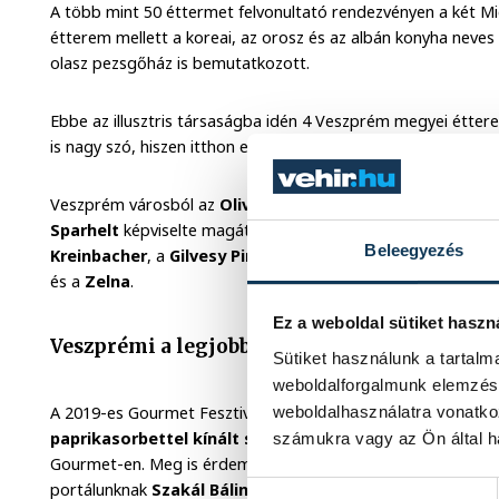
A több mint 50 éttermet felvonultató rendezvényen a két Mic
étterem mellett a koreai, az orosz és az albán konyha neves
olasz pezsgőház is bemutatkozott.
Ebbe az illusztris társaságba idén 4 Veszprém megyei éttere
is nagy szó, hiszen itthon egyetlen megye sem adott ennyi sz
Veszprém városból az
Oliva Étterem
, a
Villa Medici
és a
G
Sparhelt
képviselte magát. A borstandokon olyan pincészete
Beleegyezés
Kreinbacher
, a
Gilvesy Pincészet
, a
Pálffy Szőlőbirtok
és
és a
Zelna
.
Ez a weboldal sütiket haszn
Veszprémi a legjobb desszert
Sütiket használunk a tartal
weboldalforgalmunk elemzésé
weboldalhasználatra vonatko
A 2019-es Gourmet Fesztivál legjobb desszertje a szakmai z
paprikasorbettel kínált serclifelfújt
ja lett. Az étterem m
számukra vagy az Ön által ha
Gourmet-en. Meg is érdemelték a díjat, ugyanis rengeteg m
portálunknak
Szakál Bálint
üzletvezető:
Hozzájárulás kiválasztása