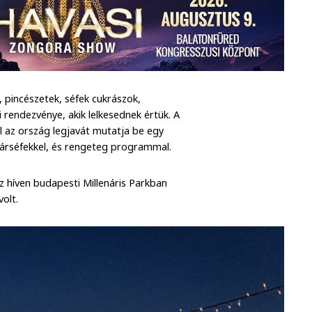
 pincészetek, séfek cukrászok,
rendezvénye, akik lelkesednek értük. A
l az ország legjavát mutatja be egy
sztárséfekkel, és rengeteg programmal.
z híven budapesti Millenáris Parkban
volt.