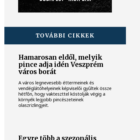
TOVÁBBI CIKKEK
Hamarosan eldől, melyik
pince adja idén Veszprém
város borát
A város legnevesebb éttermeinek és
vendéglátóhelyeinek képviselői gyűltek össze
hétfőn, hogy vakteszttel kóstolják végig a
környék legjobb pincészeteinek
olaszrizlingjeit.
Egyre több a szezonális