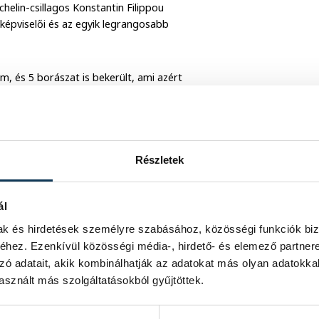
helin-csillagos Konstantin Filippou
 képviselői és az egyik legrangosabb
m, és 5 borászat is bekerült, ami azért
ereplőt a fesztiválra.
usto 13
bistro, Balatonfüredről a
k álltak a megyéből mint a
Részletek
 Pince
, a
Káli Kövek Garage Winery
ál
mak és hirdetések személyre szabásához, közösségi funkciók biz
hez. Ezenkívül közösségi média-, hirdető- és elemező partner
zó adatait, akik kombinálhatják az adatokat más olyan adatokka
sűri döntése alapján a Gusto 13 Bistro
ár nyolcadik alkalommal vett részt a
sznált más szolgáltatásokból gyűjtöttek.
unkát tettek bele. Ezt mondta