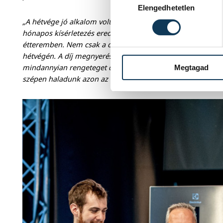
Elengedhetetlen
„A hétvége jó alkalom volt arra, hogy kiszabaduljunk a hé
hónapos kísérletezés eredménye, amit hamarosan meg is 
étteremben. Nem csak a desszertjeink, hanem a többi fogás
hétvégén. A díj megnyerése az egész csapat érdeme, ugyan
mindannyian rengeteget dolgozunk. Az elismerés jó vissza
Megtagad
szépen haladunk azon az úton, amit kitaláltunk magunkna