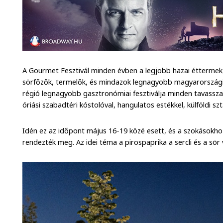
A Gourmet Fesztivál minden évben a legjobb hazai éttermek,
sörfőzők, termelők, és mindazok legnagyobb magyarországi 
régió legnagyobb gasztronómiai fesztiválja minden tavassza
óriási szabadtéri kóstolóval, hangulatos estékkel, külföldi 
Idén ez az időpont május 16-19 közé esett, és a szokásokho
rendezték meg. Az idei téma a pirospaprika a sercli és a sör 