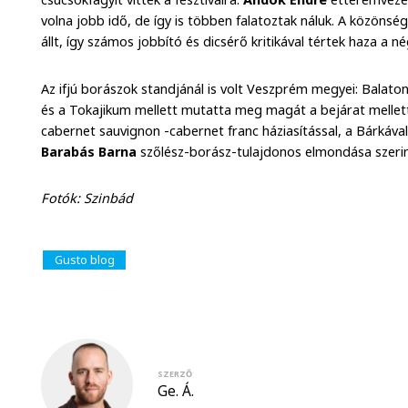
volna jobb idő, de így is többen falatoztak náluk. A közöns
állt, így számos jobbító és dicsérő kritikával tértek haza a 
Az ifjú borászok standjánál is volt Veszprém megyei: Balato
és a Tokajikum mellett mutatta meg magát a bejárat mellett 
cabernet sauvignon -cabernet franc háziasítással, a Bárkáv
Barabás Barna
szőlész-borász-tulajdonos elmondása szerint
Fotók: Szinbád
Gusto blog
SZERZŐ
Ge. Á.