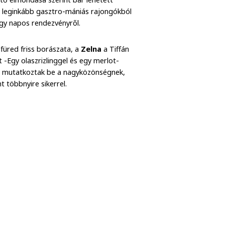
ég leginkább gasztro-mániás rajongókból
négy napos rendezvényről.
nfüred friss borászata, a
Zelna
a Tiffán
-Egy olaszrizlinggel és egy merlot-
al mutatkoztak be a nagyközönségnek,
 többnyire sikerrel.