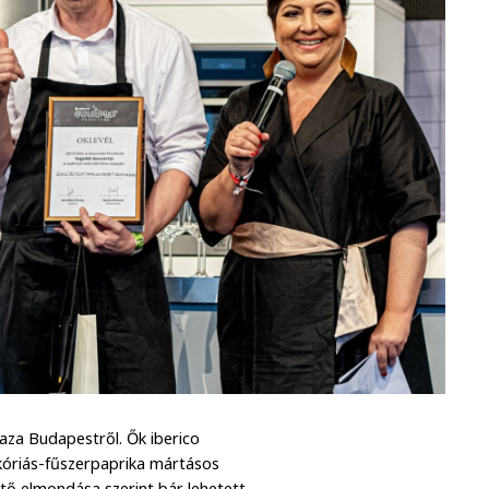
 haza Budapestről. Ők iberico
ikóriás-fűszerpaprika mártásos
ő elmondása szerint bár lehetett