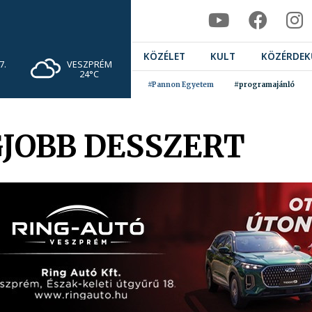
KÖZÉLET
KULT
KÖZÉRDEK
VESZPRÉM
7.
24°C
#Pannon Egyetem
#programajánló
GJOBB DESSZERT