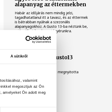
alapanyag az éttermekben
Habár az időjárás nem mindig jelzi,
tagadhatatlanul itt a tavasz, és az éttermek
is bátrabban nyúlnak a szezonális
alapanyagokhoz. A Gusto 13-ba néztünk be,
mi kerülhet ilyenkor a tányérunkra.
A sütikről
Megnyitott a Gusto13
bisztró
A nyári szünet után ismét megnyitotta
kapuit az ex-Chianti.
tosításához, valamint
einkkel megosztjuk az Ön
l, amelyeket Ön adott meg