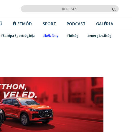
Ű
ÉLETMÓD
SPORT
PODCAST
GALÉRIA
#Európa Sportrégiója
#kék fény
#hőség
#energiaválság