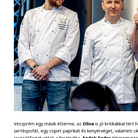
Veszprém egy másik étterme, az
Oliva
is jó kritikákkal tért
sertéspofát, egy csipet paprikát és kenyérvéget, valamint c
csücsökfagyit vittek a fesztiválra.
Andok Endre
étteremvezet