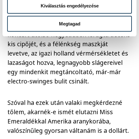
Kiválasztás engedélyezése
Megtagad
Meg az is, amikor aztán Caro Emerald a
koncert utolsó negyedében lerúgta decens
kis cipőjét, és a félénkség maszkját
levetve, az igazi holland vérmérsékletet és
lazaságot hozva, legnagyobb slágereivel
egy mindenkit megtáncoltató, már-már
electro-swinges bulit csinált.
Szóval ha ezek után valaki megkérdezné
tőlem, akarnék-e ismét elutazni Miss
Emeraldékkal Amerika aranykorába,
valószínűleg gyorsan váltanám is a dollárt.