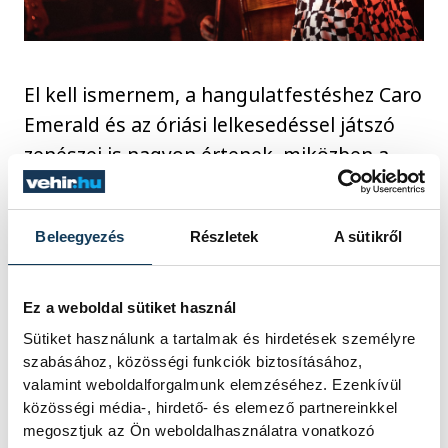
El kell ismernem, a hangulatfestéshez Caro
Emerald és az óriási lelkesedéssel játszó
zenészei is nagyon értenek, miközben a
jelenlétük meg olyan volt, mint egy régi
jazzklub zenekaráé: ott vannak a
Beleegyezés
Részletek
A sütikről
háttérben, az énekesnő szerepéhez illően
szép és bájosan búg, a férfiak a zenéjükkel
bókolnak neki, a trombitás a lelkét is
Ez a weboldal sütiket használ
kifújja, miközben a zongorista végigtrilláz a
Sütiket használunk a tartalmak és hirdetések személyre
billentyűkön, és bár tudjuk, hogy ők azok,
szabásához, közösségi funkciók biztosításához,
valamint weboldalforgalmunk elemzéséhez. Ezenkívül
akik miatt annyira jó a hangulat, egyáltalán
közösségi média-, hirdető- és elemező partnereinkkel
nem tolakodva, hanem finoman
megosztjuk az Ön weboldalhasználatra vonatkozó