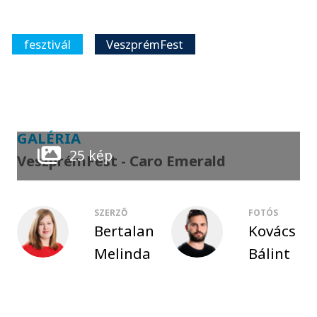
fesztivál
VeszprémFest
GALÉRIA
25 kép
VeszprémFest - Caro Emerald
SZERZŐ
FOTÓS
Bertalan
Kovács
Melinda
Bálint