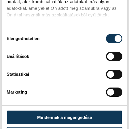
szórakoztatnak: ha akarunk,
adatait, akik kombinálhatják az adatokat más olyan
adatokkal, amelyeket Ön adott meg számukra vagy az
beszélgethetünk is kicsit a mellettünk
Ön által használt más szolgáltatásokból gyűjtöttek.
lévővel, ha akarunk, táncra perdülünk,
vagy csak éljenezve tapsolunk. És
Hozzájárulás kiválasztása
félreértés ne essék, nekem ez baromira
Elengedhetetlen
bejött.
Beállítások
Statisztikai
Marketing
Mindennek a megengedése