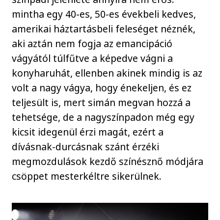
mintha egy 40-es, 50-es évekbeli kedves,
amerikai háztartásbeli feleséget néznék,
aki aztán nem fogja az emancipáció
vágyától túlfűtve a képedve vágni a
konyharuhát, ellenben akinek mindig is az
volt a nagy vágya, hogy énekeljen, és ez
teljesült is, mert simán megvan hozzá a
tehetsége, de a nagyszínpadon még egy
kicsit idegenül érzi magát, ezért a
dívásnak-durcásnak szánt érzéki
megmozdulások kezdő színésznő módjára
csöppet mesterkéltre sikerülnek.