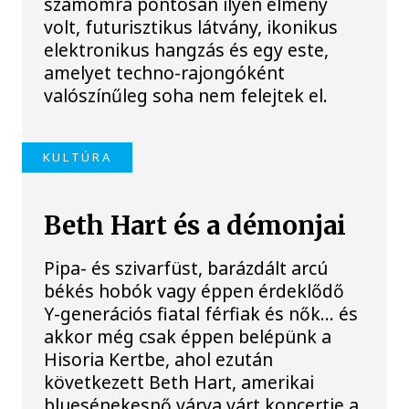
számomra pontosan ilyen élmény
volt, futurisztikus látvány, ikonikus
elektronikus hangzás és egy este,
amelyet techno-rajongóként
valószínűleg soha nem felejtek el.
KULTÚRA
Beth Hart és a démonjai
Pipa- és szivarfüst, barázdált arcú
békés hobók vagy éppen érdeklődő
Y-generációs fiatal férfiak és nők… és
akkor még csak éppen belépünk a
Hisoria Kertbe, ahol ezután
következett Beth Hart, amerikai
bluesénekesnő várva várt koncertje a