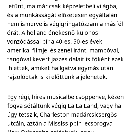
letűnt, ma már csak képzeletbeli világba,
és a munkásságát előzetesen egyáltalán
nem ismerve is végigringatózzam a másfél
órát. A holland énekesnő különös
vonzódással bír a 40-es, 50-es évek
amerikai filmjei és zenéi iránt, mambóval,
tangóval kevert jazzes dalait is főként ezek
ihlették, amiket hallgatva egymás után
rajzolódtak is ki előttünk a jelenetek.
Egy régi, híres musicalbe csöppenve, kézen
fogva sétáltunk végig La La Land, vagy ha
úgy tetszik, Charleston madárcsicsergős
utcáin, aztán a Mississippin lecsorogva