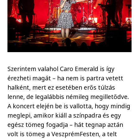
Szerintem valahol Caro Emerald is így
érezheti magát – ha nem is partra vetett
halként, mert ez esetében erős túlzás
lenne, de legalábbis némileg megilletődve.
A koncert elején be is vallotta, hogy mindig
meglepi, amikor kiáll a színpadra és egy
egész tömeg fogadja – hát tegnap aztán
volt is tömeg a VeszprémFesten, a telt