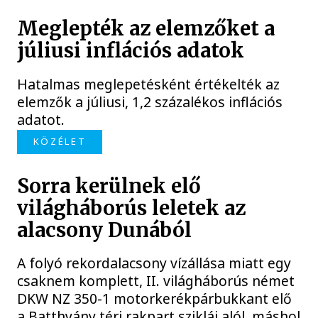
Meglepték az elemzőket a
júliusi inflációs adatok
Hatalmas meglepetésként értékelték az
elemzők a júliusi, 1,2 százalékos inflációs
adatot.
KÖZÉLET
Sorra kerülnek elő
világháborús leletek az
alacsony Dunából
A folyó rekordalacsony vízállása miatt egy
csaknem komplett, II. világháborús német
DKW NZ 350-1 motorkerékpárbukkant elő
a Batthyány téri rakpart sziklái alól, máshol