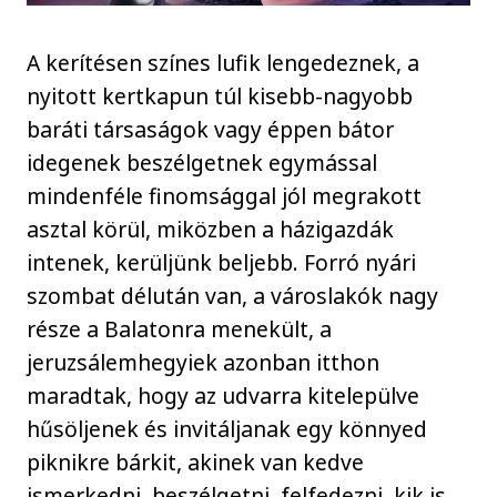
A kerítésen színes lufik lengedeznek, a
nyitott kertkapun túl kisebb-nagyobb
baráti társaságok vagy éppen bátor
idegenek beszélgetnek egymással
mindenféle finomsággal jól megrakott
asztal körül, miközben a házigazdák
intenek, kerüljünk beljebb. Forró nyári
szombat délután van, a városlakók nagy
része a Balatonra menekült, a
jeruzsálemhegyiek azonban itthon
maradtak, hogy az udvarra kitelepülve
hűsöljenek és invitáljanak egy könnyed
piknikre bárkit, akinek van kedve
ismerkedni, beszélgetni, felfedezni, kik is