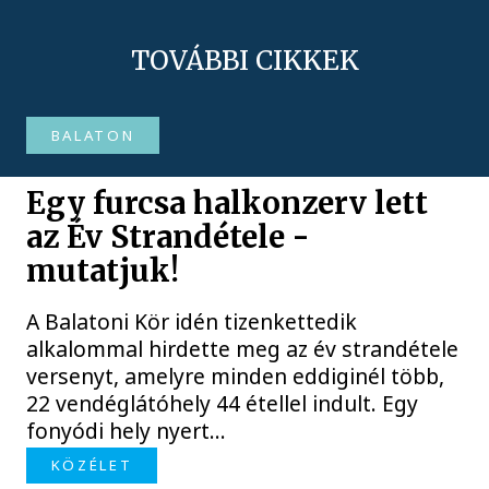
TOVÁBBI CIKKEK
BALATON
Egy furcsa halkonzerv lett
az Év Strandétele -
mutatjuk!
A Balatoni Kör idén tizenkettedik
alkalommal hirdette meg az év strandétele
versenyt, amelyre minden eddiginél több,
22 vendéglátóhely 44 étellel indult. Egy
fonyódi hely nyert...
KÖZÉLET