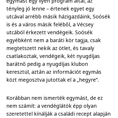
egymást egy ilyen program által, az
tényleg jó lenne – értenek egyet egy
utcával arrébb másik házigazdáink, Soósék
is és a város másik feléből, a Vécsey
utcából érkezett vendégeik. Soósék
egyébként nem a baráti kör tagja, csak
megtetszett nekik az ötlet, és tavaly
csatlakoztak, vendégeik, két nyugdíjas
barátnő pedig a nyugdíjas klubon
keresztül, aztán az információt egymás
közt megosztva jutottak el a „hegyre”.
Korábban nem ismerték egymást, de ez
nem számít: a vendéglátók épp olyan
szeretettel kínálják a családi recept alapján