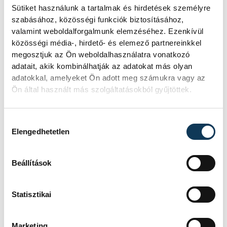
Sütiket használunk a tartalmak és hirdetések személyre
szabásához, közösségi funkciók biztosításához,
valamint weboldalforgalmunk elemzéséhez. Ezenkívül
közösségi média-, hirdető- és elemező partnereinkkel
megosztjuk az Ön weboldalhasználatra vonatkozó
adatait, akik kombinálhatják az adatokat más olyan
Úgy tűnik, kellő nyitottsággal egyáltalán
adatokkal, amelyeket Ön adott meg számukra vagy az
nem furcsa és kínos, ha az ember egy
Ön által használt más szolgáltatásokból gyűjtöttek.
idegen kertjében üldögél és egy olyan
ember sütijét majszolja, akinek a nevét két
Hozzájárulás kiválasztása
Elengedhetetlen
perce ismerte meg. Éppen ellenkezőleg:
meglehetősen felemelő látni, ahogy egy
Beállítások
csapat magyar, finn és észt, helyiek és más
városrésziek egybegyűlnek. Mert Tímár
Statisztikai
Veronikánál előbbiek is megfordultak, igaz,
az egyesület révén van némi helyzeti
Marketing