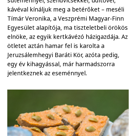
süteménnyel, szendvicsekkel, üdítővel,
kávéval kínáljuk meg a betérőket – meséli
Tímár Veronika, a Veszprémi Magyar-Finn
Egyesület alapítója, ma tiszteletbeli örökös
elnöke, az egyik kertkávézó házigazdája. Az
ötletet aztán hamar fel is karolta a
Jeruzsálemhegyi Baráti Kör, azóta pedig,
egy év kihagyással, már harmadszorra
jelentkeznek az eseménnyel.