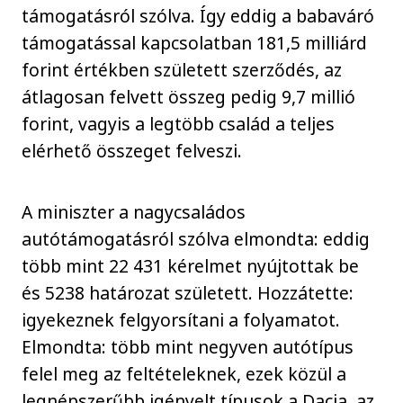
támogatásról szólva. Így eddig a babaváró
támogatással kapcsolatban 181,5 milliárd
forint értékben született szerződés, az
átlagosan felvett összeg pedig 9,7 millió
forint, vagyis a legtöbb család a teljes
elérhető összeget felveszi.
A miniszter a nagycsaládos
autótámogatásról szólva elmondta: eddig
több mint 22 431 kérelmet nyújtottak be
és 5238 határozat született. Hozzátette:
igyekeznek felgyorsítani a folyamatot.
Elmondta: több mint negyven autótípus
felel meg az feltételeknek, ezek közül a
legnépszerűbb igényelt típusok a Dacia, az