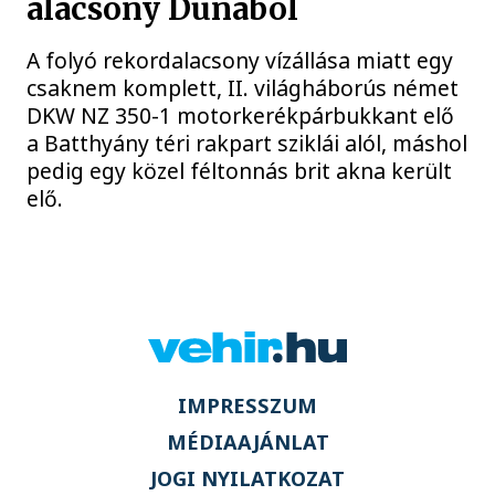
alacsony Dunából
A folyó rekordalacsony vízállása miatt egy
csaknem komplett, II. világháborús német
DKW NZ 350-1 motorkerékpárbukkant elő
a Batthyány téri rakpart sziklái alól, máshol
pedig egy közel féltonnás brit akna került
elő.
IMPRESSZUM
MÉDIAAJÁNLAT
JOGI NYILATKOZAT