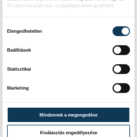
Ön által használt más szolgáltatásokból gyűjtöttek.
Hozzájárulás kiválasztása
Elengedhetetlen
Beállítások
Statisztikai
Marketing
TOVÁBBI CIKKEK
BALATON
Mindennek a megengedése
Kiválasztás engedélyezése
Egy furcsa halkonzerv