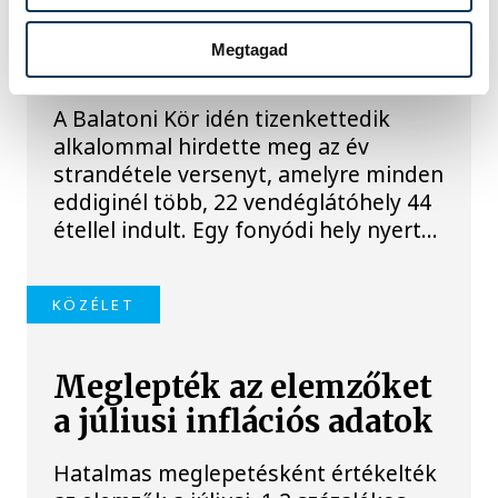
lett az Év Strandétele -
Megtagad
mutatjuk!
A Balatoni Kör idén tizenkettedik
alkalommal hirdette meg az év
strandétele versenyt, amelyre minden
eddiginél több, 22 vendéglátóhely 44
étellel indult. Egy fonyódi hely nyert...
KÖZÉLET
Meglepték az elemzőket
a júliusi inflációs adatok
Hatalmas meglepetésként értékelték