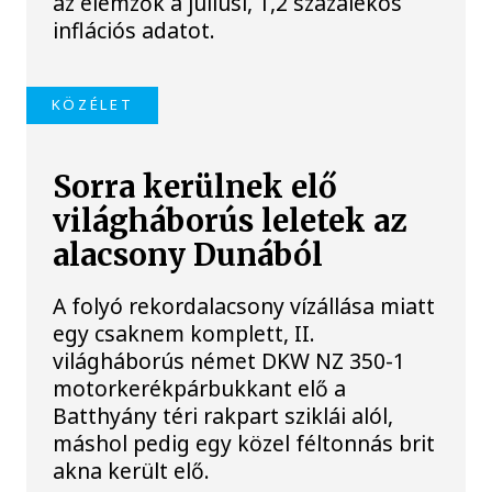
az elemzők a júliusi, 1,2 százalékos
inflációs adatot.
KÖZÉLET
Sorra kerülnek elő
világháborús leletek az
alacsony Dunából
A folyó rekordalacsony vízállása miatt
egy csaknem komplett, II.
világháborús német DKW NZ 350-1
motorkerékpárbukkant elő a
Batthyány téri rakpart sziklái alól,
máshol pedig egy közel féltonnás brit
akna került elő.