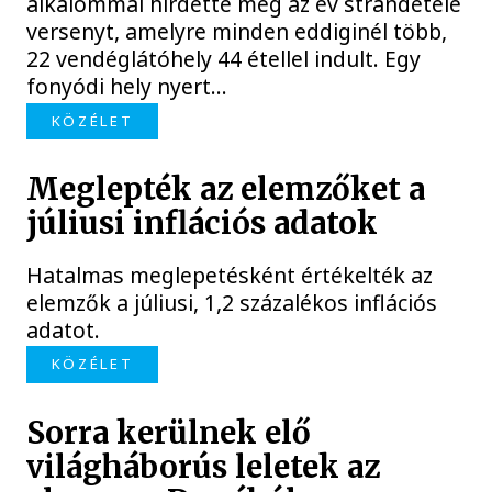
alkalommal hirdette meg az év strandétele
versenyt, amelyre minden eddiginél több,
22 vendéglátóhely 44 étellel indult. Egy
fonyódi hely nyert...
KÖZÉLET
Meglepték az elemzőket a
júliusi inflációs adatok
Hatalmas meglepetésként értékelték az
elemzők a júliusi, 1,2 százalékos inflációs
adatot.
KÖZÉLET
Sorra kerülnek elő
világháborús leletek az