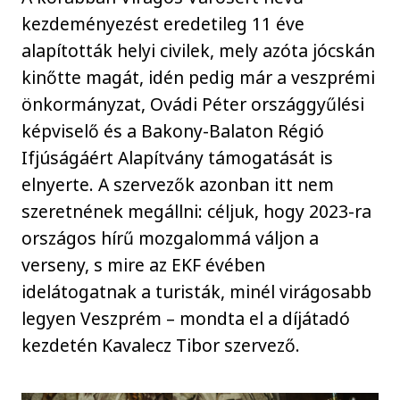
kezdeményezést eredetileg 11 éve
alapították helyi civilek, mely azóta jócskán
kinőtte magát, idén pedig már a veszprémi
önkormányzat, Ovádi Péter országgyűlési
képviselő és a Bakony-Balaton Régió
Ifjúságáért Alapítvány támogatását is
elnyerte. A szervezők azonban itt nem
szeretnének megállni: céljuk, hogy 2023-ra
országos hírű mozgalommá váljon a
verseny, s mire az EKF évében
idelátogatnak a turisták, minél virágosabb
legyen Veszprém – mondta el a díjátadó
kezdetén Kavalecz Tibor szervező.