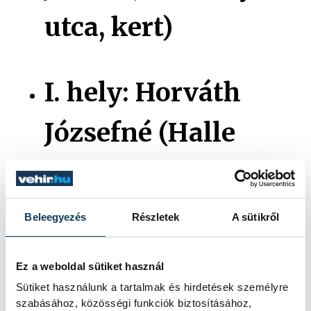
utca, kert)
I. hely: Horváth
Józsefné (Halle
utca, közterület)
Beleegyezés
Részletek
A sütikről
Különdíj: Tóth
Ez a weboldal sütiket használ
Attila (Batthányi
Sütiket használunk a tartalmak és hirdetések személyre
szabásához, közösségi funkciók biztosításához,