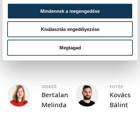
Mindennek a megengedése
Kiválasztás engedélyezése
közélet
Ovádi Péter
civil
Kavalecz Tibor
Virágos Városért
Megtagad
SZERZŐ
FOTÓS
Bertalan
Kovács
Melinda
Bálint