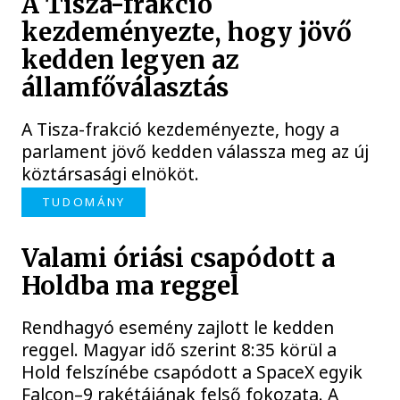
A Tisza-frakció
kezdeményezte, hogy jövő
kedden legyen az
államfőválasztás
A Tisza-frakció kezdeményezte, hogy a
parlament jövő kedden válassza meg az új
köztársasági elnököt.
TUDOMÁNY
Valami óriási csapódott a
Holdba ma reggel
Rendhagyó esemény zajlott le kedden
reggel. Magyar idő szerint 8:35 körül a
Hold felszínébe csapódott a SpaceX egyik
Falcon–9 rakétájának felső fokozata. A