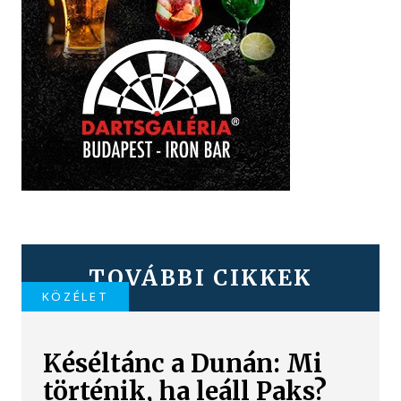
TOVÁBBI CIKKEK
KÖZÉLET
Késéltánc a Dunán: Mi
történik, ha leáll Paks?