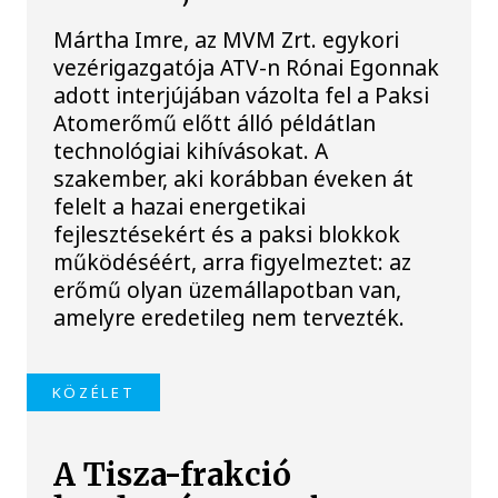
Mártha Imre, az MVM Zrt. egykori
vezérigazgatója ATV-n Rónai Egonnak
adott interjújában vázolta fel a Paksi
Atomerőmű előtt álló példátlan
technológiai kihívásokat. A
szakember, aki korábban éveken át
felelt a hazai energetikai
fejlesztésekért és a paksi blokkok
működéséért, arra figyelmeztet: az
erőmű olyan üzemállapotban van,
amelyre eredetileg nem tervezték.
KÖZÉLET
A Tisza-frakció