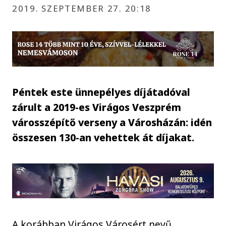
2019. SZEPTEMBER 27. 20:18
Péntek este ünnepélyes díjátadóval
zárult a 2019-es Virágos Veszprém
városszépítő verseny a Városházán: idén
összesen 130-an vehettek át díjakat.
A korábban Virágos Városért nevű