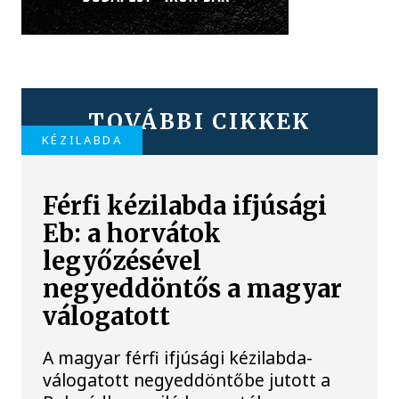
TOVÁBBI CIKKEK
KÉZILABDA
Férfi kézilabda ifjúsági
Eb: a horvátok
legyőzésével
negyeddöntős a magyar
válogatott
A magyar férfi ifjúsági kézilabda-
válogatott negyeddöntőbe jutott a