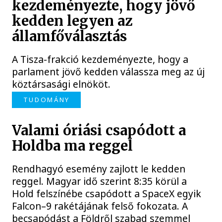
kezdeményezte, hogy jövő
kedden legyen az
államfőválasztás
A Tisza-frakció kezdeményezte, hogy a
parlament jövő kedden válassza meg az új
köztársasági elnököt.
TUDOMÁNY
Valami óriási csapódott a
Holdba ma reggel
Rendhagyó esemény zajlott le kedden
reggel. Magyar idő szerint 8:35 körül a
Hold felszínébe csapódott a SpaceX egyik
Falcon–9 rakétájának felső fokozata. A
becsapódást a Földről szabad szemmel