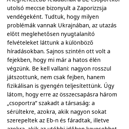
utolsó meccse bizonyult a Zaporizzsja
vendégeként. Tudtuk, hogy milyen
problémák vannak Ukrajnában, az utazás
előtt meglehetősen nyugtalanító
felvételeket láttunk a különböző
híradásokban. Sajnos szintén ott volt a
fejekben, hogy mi már a hatos élén
végzünk. Be kell vallani: nagyon rosszul
játszottunk, nem csak fejben, hanem
fizikálisan is gyengén teljesítettünk. Úgy
látom, hogy erre az összecsapásra három
„csoportra” szakadt a társaság: a
sérültekre, azokra, akik nagyon sokat
szerepeltek az Eb-n és fáradtak, illetve
azokra, akik az utóbbi időben kevesebbet