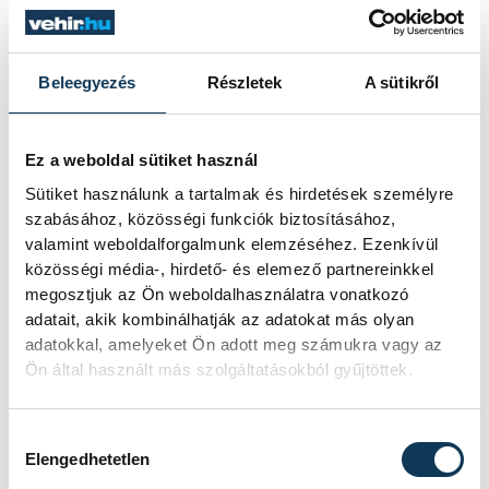
még volt egy nagyon nehéz kupameccsük
Csurgón.
Beleegyezés
Részletek
A sütikről
Ez a weboldal sütiket használ
Sütiket használunk a tartalmak és hirdetések személyre
szabásához, közösségi funkciók biztosításához,
valamint weboldalforgalmunk elemzéséhez. Ezenkívül
közösségi média-, hirdető- és elemező partnereinkkel
megosztjuk az Ön weboldalhasználatra vonatkozó
adatait, akik kombinálhatják az adatokat más olyan
adatokkal, amelyeket Ön adott meg számukra vagy az
Ön által használt más szolgáltatásokból gyűjtöttek.
Hozzájárulás kiválasztása
Elengedhetetlen