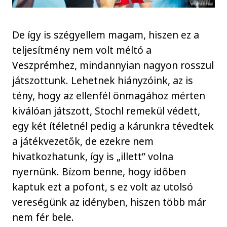
De így is szégyellem magam, hiszen ez a
teljesítmény nem volt méltó a
Veszprémhez, mindannyian nagyon rosszul
játszottunk. Lehetnek hiányzóink, az is
tény, hogy az ellenfél önmagához mérten
kiválóan játszott, Stochl remekül védett,
egy két ítéletnél pedig a kárunkra tévedtek
a játékvezetők, de ezekre nem
hivatkozhatunk, így is „illett” volna
nyernünk. Bízom benne, hogy időben
kaptuk ezt a pofont, s ez volt az utolsó
vereségünk az idényben, hiszen több már
nem fér bele.