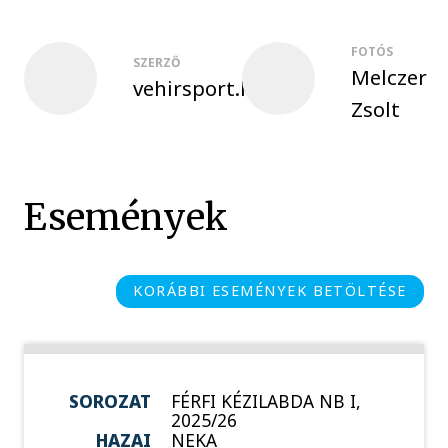
FOTÓS
SZERZŐ
Melczer
vehirsport.hu
Zsolt
Események
KORÁBBI ESEMÉNYEK BETÖLTÉSE
SOROZAT
FÉRFI KÉZILABDA NB I,
2025/26
HAZAI
NEKA