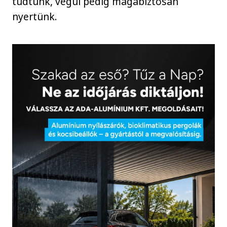
tudtunk, végül pedig magabiztosan
nyertünk.