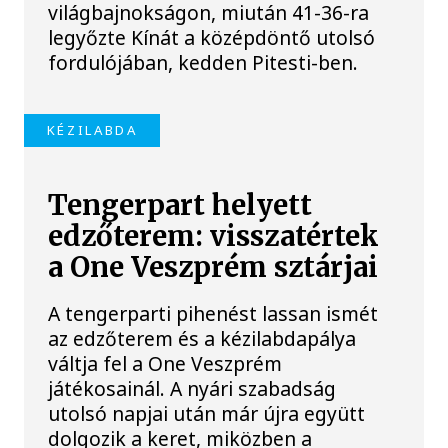
világbajnokságon, miután 41-36-ra
legyőzte Kínát a középdöntő utolsó
fordulójában, kedden Pitesti-ben.
KÉZILABDA
Tengerpart helyett
edzőterem: visszatértek
a One Veszprém sztárjai
A tengerparti pihenést lassan ismét
az edzőterem és a kézilabdapálya
váltja fel a One Veszprém
játékosainál. A nyári szabadság
utolsó napjai után már újra együtt
dolgozik a keret, miközben a