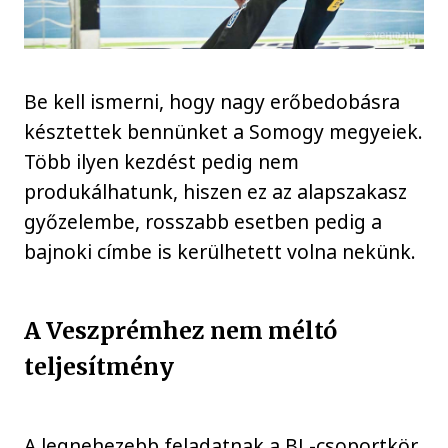
Be kell ismerni, hogy nagy erőbedobásra
késztettek bennünket a Somogy megyeiek.
Több ilyen kezdést pedig nem
produkálhatunk, hiszen ez az alapszakasz
győzelembe, rosszabb esetben pedig a
bajnoki címbe is kerülhetett volna nekünk.
A Veszprémhez nem méltó
teljesítmény
A legnehezebb feladatnak a BL-csoportkör