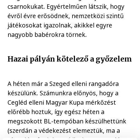
csarnokukat. Egyértelműen látszik, hogy
évről évre erősödnek, nemzetközi szintű
játékosokat igazolnak, akikkel egyre
nagyobb babérokra törnek.
Hazai pályán kötelező a győzelem
A héten már a Szeged elleni rangadóra
készülünk. Számunkra előnyös, hogy a
Cegléd elleni Magyar Kupa mérkőzést
előrébb hoztuk, így egész héten a
megszokott BL-tempóban készülhettünk
(szerdán a védekezést elemeztük, ma a
támadást fogjuk). Nekik viszont szerdán