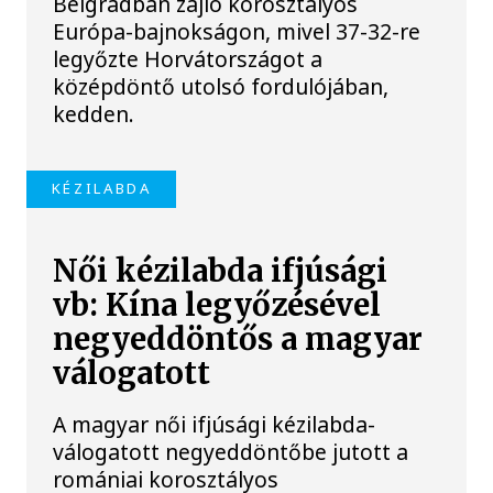
Belgrádban zajló korosztályos
Európa-bajnokságon, mivel 37-32-re
legyőzte Horvátországot a
középdöntő utolsó fordulójában,
kedden.
KÉZILABDA
Női kézilabda ifjúsági
vb: Kína legyőzésével
negyeddöntős a magyar
válogatott
A magyar női ifjúsági kézilabda-
válogatott negyeddöntőbe jutott a
romániai korosztályos