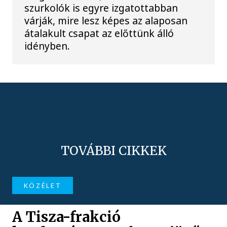
szurkolók is egyre izgatottabban
várják, mire lesz képes az alaposan
átalakult csapat az előttünk álló
idényben.
TOVÁBBI CIKKEK
KÖZÉLET
A Tisza-frakció