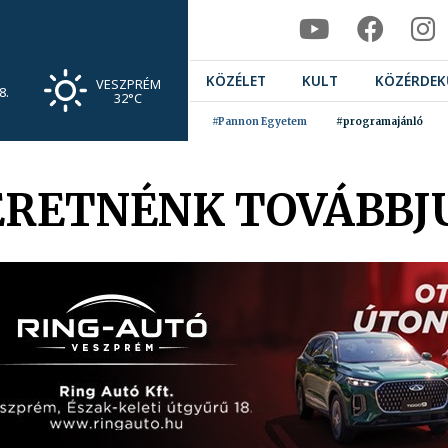
KÖZÉLET
KULT
KÖZÉRDEK
VESZPRÉM
8.
32°C
#Pannon Egyetem
#programajánló
ZERETNÉNK TOVÁBBJ