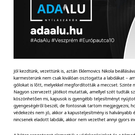
Jól kezdtünk, vezettünk is, aztán Eklemovics Nikola beállásá
karmesterünk nem csak kiválóan osztogatta a labdákat – a
gólokat is lőtt, melyekkel megfordították a meccset. Szinte
Nagyon szervezett játékot mutattak, amellyel szét tudták s
köszönhetően mi, kapusok is gyengébb teljesítményt nyújto
gyengeségéről beszél, de fontosnak tartom megjegyezni, hog
védekezés nem jó, akkor a kapusteljesítmény is halványabb és
nincsenek eladott labdák, akkor nem vezethet annyi gyors indí