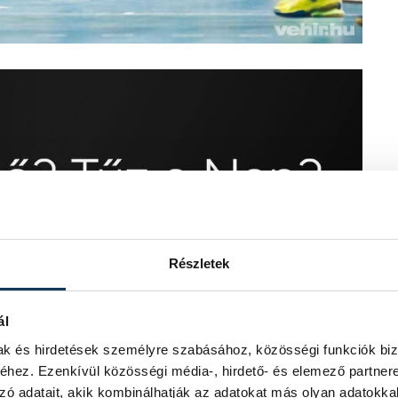
Részletek
ál
mak és hirdetések személyre szabásához, közösségi funkciók biz
hez. Ezenkívül közösségi média-, hirdető- és elemező partner
zó adatait, akik kombinálhatják az adatokat más olyan adatokka