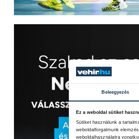
Beleegyezés
Ez a weboldal sütiket haszn
Sütiket használunk a tartal
weboldalforgalmunk elemzésé
weboldalhasználatra vonatko