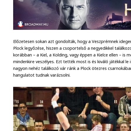
Előzetesen sokan azt gondolták, hogy a Veszprémnek ideg
Plock legyőzése, hiszen a csoportelső a negyedikkel találko
korábban – a Kiel, a Kolding, vagy éppen a Kielce ellen – is
mindenkire veszélyes. Ezt tették most is és kiváló játékkal le
nagyon nehéz találkozó vár ránk a Plock ötezres csarnokában,
hangulatot tudnak varázsolni.