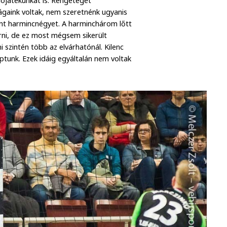
ójátékunkat is. Rengeteget
ágaink voltak, nem szeretnénk ugyanis
int harmincnégyet. A harminchárom lőtt
rni, de ez most mégsem sikerült
 szintén több az elvárhatónál. Kilenc
kaptunk. Ezek idáig egyáltalán nem voltak