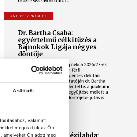
örökre visszavonultatott.
ONE VESZPRÉM HC
Dr. Bartha Csaba:
egyértelmű célkitűzés a
Bajnokok Ligája négyes
döntője
Huszonkét játékossal vág neki a 2026/27-es
idénynek a One Veszprém férfi
kézilabdacsapata. A klub péntek délutáni
szezonnyitó sajtótájékoztatóján dr. Bartha
Csaba vezérigazgató kijelentette: a jubileumi
A sütikről
idényben a hazai címek begyűjtése mellett a
Bajnokok Ligája négyes döntőjébe jutás is
egyértelmű célkitűzés.
TÁMOGATOTT TARTALOM
tosításához, valamint
einkkel megosztjuk az Ön
Veszprém és a kézilabda:
l, amelyeket Ön adott meg