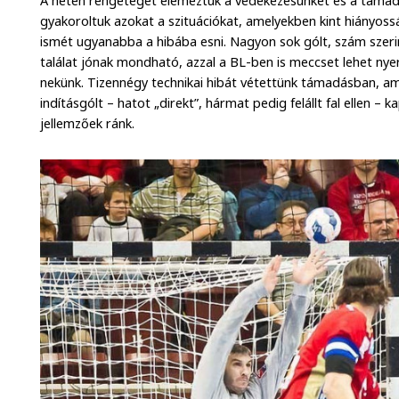
A héten rengeteget elemeztük a védekezésünket és a támad
gyakoroltuk azokat a szituációkat, amelyekben kint hiányoss
ismét ugyanabba a hibába esni. Nagyon sok gólt, szám szer
találat jónak mondható, azzal a BL-ben is meccset lehet nye
nekünk. Tizennégy technikai hibát vétettünk támadásban, ami
indításgólt – hatot „direkt”, hármat pedig felállt fal ellen – 
jellemzőek ránk.