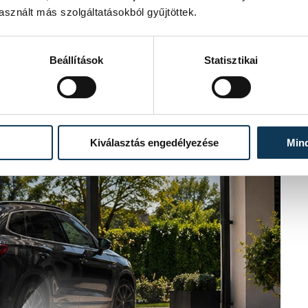
sznált más szolgáltatásokból gyűjtöttek.
Beállítások
Statisztikai
Kiválasztás engedélyezése
Min