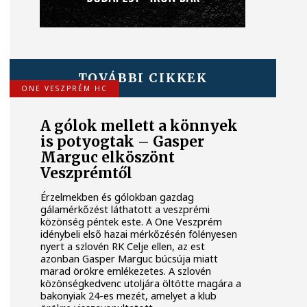
TOVÁBBI CIKKEK
ONE VESZPRÉM HC
A gólok mellett a könnyek
is potyogtak – Gasper
Marguc elköszönt
Veszprémtől
Érzelmekben és gólokban gazdag
gálamérkőzést láthatott a veszprémi
közönség péntek este. A One Veszprém
idénybeli első hazai mérkőzésén fölényesen
nyert a szlovén RK Celje ellen, az est
azonban Gasper Marguc búcsúja miatt
marad örökre emlékezetes. A szlovén
közönségkedvenc utoljára öltötte magára a
bakonyiak 24-es mezét, amelyet a klub