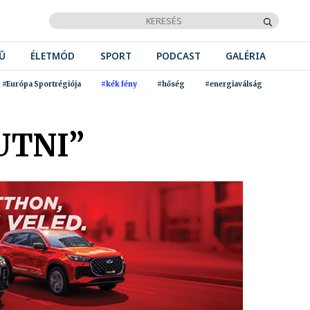
Ű
ÉLETMÓD
SPORT
PODCAST
GALÉRIA
#Európa Sportrégiója
#kék fény
#hőség
#energiaválság
UTNI”