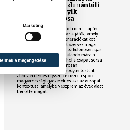
hogyan lett egy dunántúli
város Európa egyik
kézilabdafővárosa
Marketing
Magyarországon a kézilabda nem csupán
egy sport a sok közül. Ez az a játék, amely
telt arénákat tölt meg, generációkat köt
össze, és egész városokat szervez maga
köré. Veszprém esetében ez különösen igaz:
a dunántúli városban a kézilabda mára a
helyi identitás alapköve, ahol a csapat sorsa
dennek a megengedése
és a közösség érzése szorosan
összefonódott. Hogy ez hogyan történt,
ahhoz érdemes egyszerre nézni a sport
magyarországi gyökereit és azt az európai
kontextust, amelybe Veszprém az évek alatt
benőtte magát.