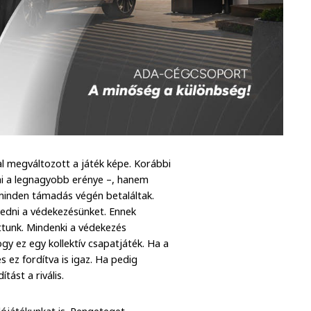
val megváltozott a játék képe. Korábbi
mi a legnagyobb erénye –, hanem
 minden támadás végén betaláltak.
zedni a védekezésünket. Ennek
ttunk. Mindenki a védekezés
y ez egy kollektív csapatjáték. Ha a
 ez fordítva is igaz. Ha pedig
tást a rivális.