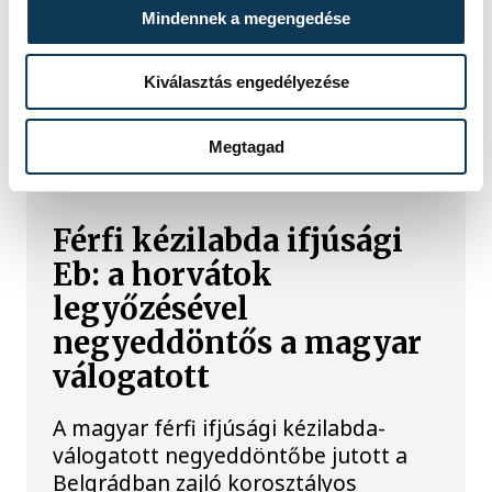
Mindennek a megengedése
Kiválasztás engedélyezése
TOVÁBBI CIKKEK
Megtagad
KÉZILABDA
Férfi kézilabda ifjúsági
Eb: a horvátok
legyőzésével
negyeddöntős a magyar
válogatott
A magyar férfi ifjúsági kézilabda-
válogatott negyeddöntőbe jutott a
Belgrádban zajló korosztályos