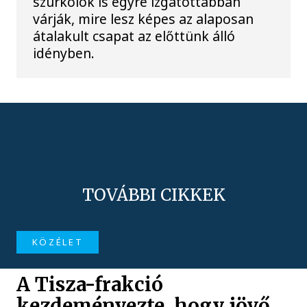
szurkolók is egyre izgatottabban
várják, mire lesz képes az alaposan
átalakult csapat az előttünk álló
idényben.
TOVÁBBI CIKKEK
KÖZÉLET
A Tisza-frakció
kezdeményezte, hogy jövő