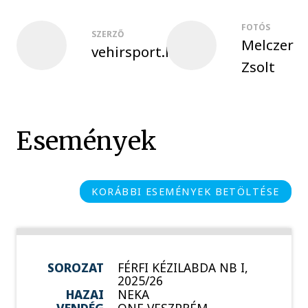
FOTÓS
SZERZŐ
Melczer
vehirsport.hu
Zsolt
Események
KORÁBBI ESEMÉNYEK BETÖLTÉSE
SOROZAT
FÉRFI KÉZILABDA NB I,
2025/26
HAZAI
NEKA
VENDÉG
ONE VESZPRÉM