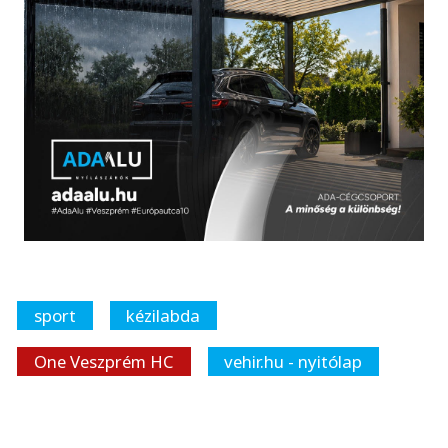
sport
kézilabda
One Veszprém HC
vehir.hu - nyitólap