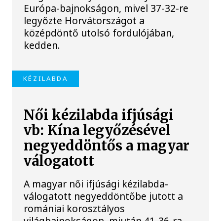
Európa-bajnokságon, mivel 37-32-re
legyőzte Horvátországot a
középdöntő utolsó fordulójában,
kedden.
KÉZILABDA
Női kézilabda ifjúsági
vb: Kína legyőzésével
negyeddöntős a magyar
válogatott
A magyar női ifjúsági kézilabda-
válogatott negyeddöntőbe jutott a
romániai korosztályos
világbajnokságon, miután 41-36-ra