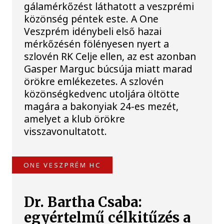
gálamérkőzést láthatott a veszprémi
közönség péntek este. A One
Veszprém idénybeli első hazai
mérkőzésén fölényesen nyert a
szlovén RK Celje ellen, az est azonban
Gasper Marguc búcsúja miatt marad
örökre emlékezetes. A szlovén
közönségkedvenc utoljára öltötte
magára a bakonyiak 24-es mezét,
amelyet a klub örökre
visszavonultatott.
ONE VESZPRÉM HC
Dr. Bartha Csaba:
egyértelmű célkitűzés a