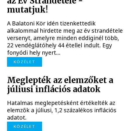
az Év Strandétele -
mutatjuk!
A Balatoni Kör idén tizenkettedik
alkalommal hirdette meg az év strandétele
versenyt, amelyre minden eddiginél több,
22 vendéglátóhely 44 étellel indult. Egy
fonyódi hely nyert...
KÖZÉLET
Meglepték az elemzőket a
júliusi inflációs adatok
Hatalmas meglepetésként értékelték az
elemzők a júliusi, 1,2 százalékos inflációs
adatot.
KÖZÉLET