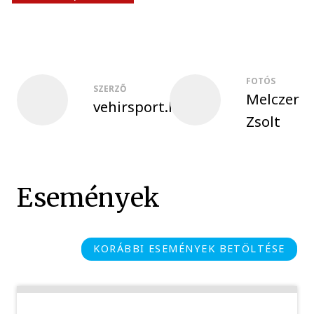
FOTÓS
SZERZŐ
Melczer
vehirsport.hu
Zsolt
Események
KORÁBBI ESEMÉNYEK BETÖLTÉSE