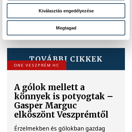
Kiválasztás engedélyezése
Megtagad
TOVÁBBI CIKKEK
ONE VESZPRÉM HC
A gólok mellett a
könnyek is potyogtak –
Gasper Marguc
elköszönt Veszprémtől
Érzelmekben és gólokban gazdag