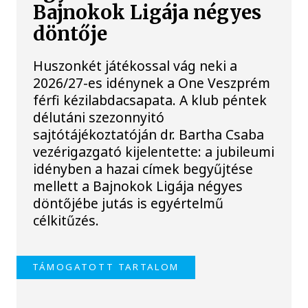
Bajnokok Ligája négyes
döntője
Huszonkét játékossal vág neki a
2026/27-es idénynek a One Veszprém
férfi kézilabdacsapata. A klub péntek
délutáni szezonnyitó
sajtótájékoztatóján dr. Bartha Csaba
vezérigazgató kijelentette: a jubileumi
idényben a hazai címek begyűjtése
mellett a Bajnokok Ligája négyes
döntőjébe jutás is egyértelmű
célkitűzés.
TÁMOGATOTT TARTALOM