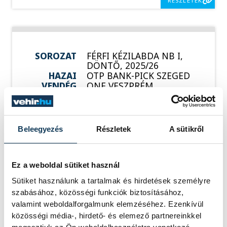
RÉSZLETEK
SOROZAT
FÉRFI KÉZILABDA NB I,
DÖNTŐ, 2025/26
HAZAI
OTP BANK-PICK SZEGED
VENDÉG
ONE VESZPRÉM
IDŐPONT
2026. JÚNIUS 2. 19:00
HELYSZÍN
SZEGED, PICK ARÉNA
EREDMÉNY
34-36
Beleegyezés
Részletek
A sütikről
RÉSZLETEK
Ez a weboldal sütiket használ
Sütiket használunk a tartalmak és hirdetések személyre
szabásához, közösségi funkciók biztosításához,
valamint weboldalforgalmunk elemzéséhez. Ezenkívül
közösségi média-, hirdető- és elemező partnereinkkel