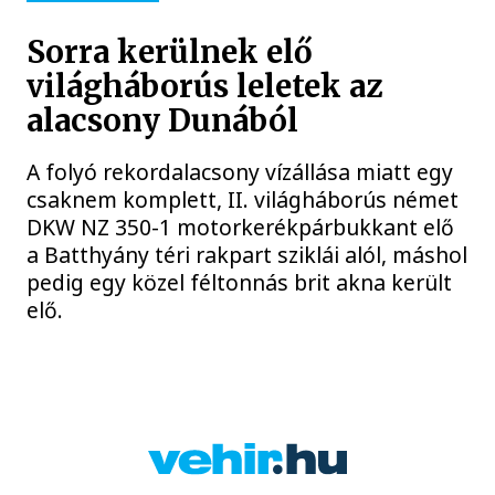
Sorra kerülnek elő
világháborús leletek az
alacsony Dunából
A folyó rekordalacsony vízállása miatt egy
csaknem komplett, II. világháborús német
DKW NZ 350-1 motorkerékpárbukkant elő
a Batthyány téri rakpart sziklái alól, máshol
pedig egy közel féltonnás brit akna került
elő.