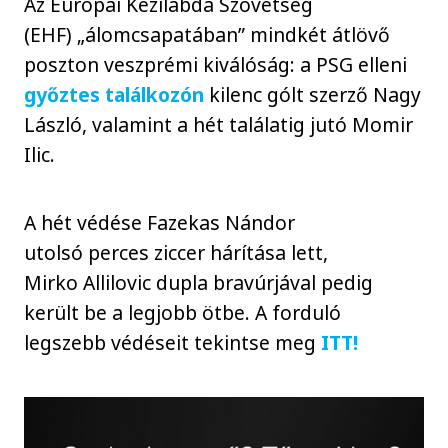
Az Európai Kézilabda Szövetség
(EHF) „álomcsapatában” mindkét átlövő
poszton veszprémi kiválóság: a PSG elleni
győztes találkozón
kilenc gólt szerző Nagy
László, valamint a hét találatig jutó Momir
Ilic.
A hét védése Fazekas Nándor
utolsó perces ziccer hárítása lett,
Mirko Allilovic dupla bravúrjával pedig
került be a legjobb ötbe. A forduló
legszebb védéseit tekintse meg
ITT!