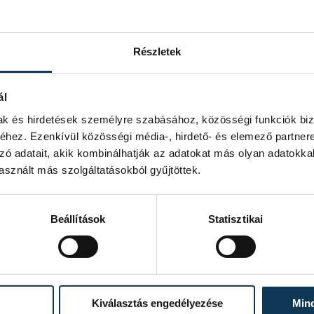
Részletek
ál
mak és hirdetések személyre szabásához, közösségi funkciók biz
hez. Ezenkívül közösségi média-, hirdető- és elemező partner
zó adatait, akik kombinálhatják az adatokat más olyan adatokka
sznált más szolgáltatásokból gyűjtöttek.
Beállítások
Statisztikai
et, hogy a Telekom segítségével az
rmészetesen ingyenesen) követhetik
 néző (ülőhely) befogadására
letekkel hamarosan jelentkezünk a
Kiválasztás engedélyezése
Min