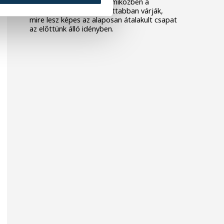
együtt dolgozik a keret, miközben a
szurkolók is egyre izgatottabban várják,
mire lesz képes az alaposan átalakult csapat
az előttünk álló idényben.