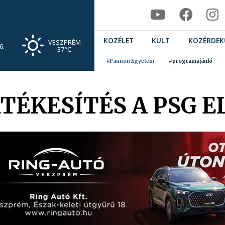
KÖZÉLET
KULT
KÖZÉRDEK
VESZPRÉM
6.
37°C
#Pannon Egyetem
#programajánló
TÉKESÍTÉS A PSG 