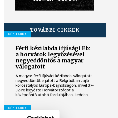
TOVÁBBI CIKKEK
KÉZILABDA
Férfi kézilabda ifjúsági Eb:
a horvátok legyőzésével
negyeddöntős a magyar
válogatott
A magyar férfi ifjúsági kézilabda-válogatott
negyeddöntőbe jutott a Belgrádban zajló
korosztályos Európa-bajnokságon, mivel 37-
32-re legyőzte Horvátországot a
középdöntő utolsó fordulójában, kedden.
KÉZILABDA