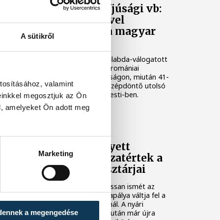
Női kézilabda ifjúsági vb:
Kína legyőzésével
negyeddöntős a magyar
A sütikről
válogatott
A magyar női ifjúsági kézilabda-válogatott
negyeddöntőbe jutott a romániai
korosztályos világbajnokságon, miután 41-
tosításához, valamint
36-ra legyőzte Kínát a középdöntő utolsó
fordulójában, kedden Pitesti-ben.
einkkel megosztjuk az Ön
l, amelyeket Ön adott meg
KÉZILABDA
Tengerpart helyett
Marketing
edzőterem: visszatértek a
One Veszprém sztárjai
A tengerparti pihenést lassan ismét az
edzőterem és a kézilabdapálya váltja fel a
One Veszprém játékosainál. A nyári
dennek a megengedése
szabadság utolsó napjai után már újra