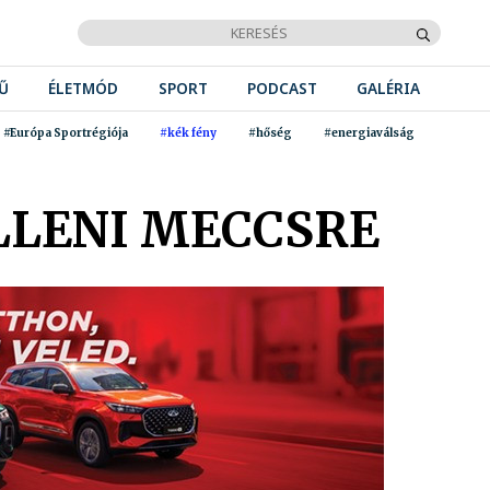
Ű
ÉLETMÓD
SPORT
PODCAST
GALÉRIA
#Európa Sportrégiója
#kék fény
#hőség
#energiaválság
ELLENI MECCSRE