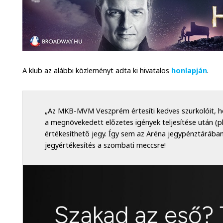
A klub az alábbi közleményt adta ki hivatalos
honlapján
.
„Az MKB-MVM Veszprém értesíti kedves szurkolóit, ho
a megnövekedett előzetes igények teljesítése után (
értékesíthető jegy. Így sem az Aréna jegypénztárában
jegyértékesítés a szombati meccsre!