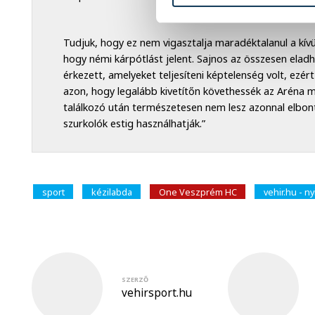
Tudjuk, hogy ez nem vigasztalja maradéktalanul a kívü
hogy némi kárpótlást jelent. Sajnos az összesen eladh
érkezett, amelyeket teljesíteni képtelenség volt, ezé
azon, hogy legalább kivetítőn követhessék az Aréna m
találkozó után természetesen nem lesz azonnal elbont
szurkolók estig használhatják.”
sport
kézilabda
One Veszprém HC
vehir.hu - ny
SZERZŐ
vehirsport.hu