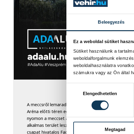
Beleegyezés
Ez a weboldal sütiket haszn
Sütiket használunk a tartal
weboldalforgalmunk elemzésé
weboldalhasználatra vonatko
számukra vagy az Ön által ha
Hozzájárulás kiválasztása
Elengedhetetlen
A meccsről lemaradó szurkolóknak kárpótlást jelenth
Aréna előtti téren egy hatalmas méretű kivetítőn (te
nyomon a meccset az érdeklődők. A kivetítő előtt 500
alkalmas terület lesz sörpadokkal berendezve! A rész
Megtagad
csapat hivatalos Facebook oldalán (program stb.).