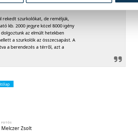
l rekedt szurkolókat, de reméljük,
ató kb. 2000 jegyre közel 8000 igény
rt dolgoztunk az elmúlt hetekben
ellett a szurkolók az összecsapást. A
va a berendezés a térről, azt a
itólap
FOTÓS
Melczer Zsolt