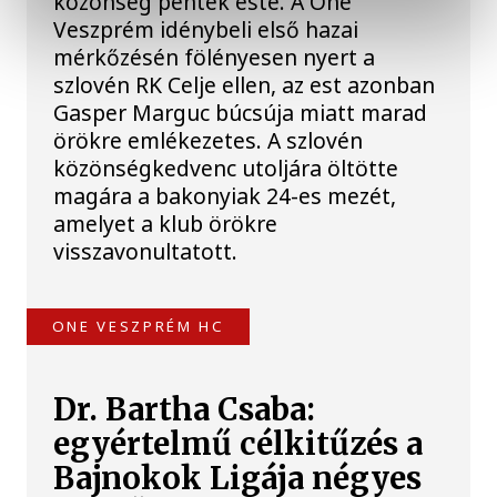
közönség péntek este. A One
Veszprém idénybeli első hazai
mérkőzésén fölényesen nyert a
szlovén RK Celje ellen, az est azonban
Gasper Marguc búcsúja miatt marad
örökre emlékezetes. A szlovén
közönségkedvenc utoljára öltötte
magára a bakonyiak 24-es mezét,
amelyet a klub örökre
visszavonultatott.
ONE VESZPRÉM HC
Dr. Bartha Csaba:
egyértelmű célkitűzés a
Bajnokok Ligája négyes