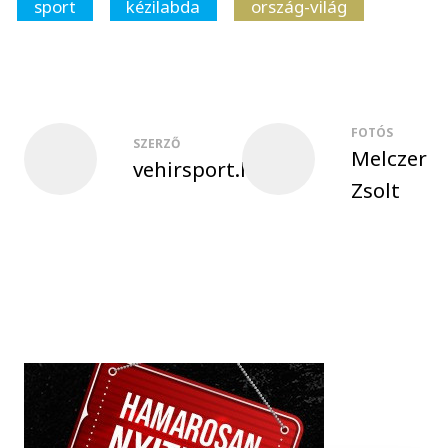
sport
kézilabda
ország-világ
FOTÓS
SZERZŐ
Melczer
vehirsport.hu
Zsolt