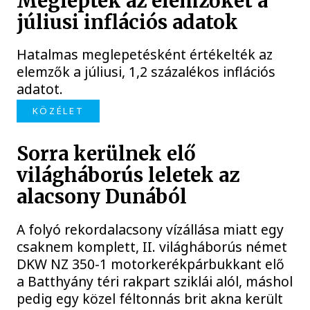
Meglepték az elemzőket a
júliusi inflációs adatok
Hatalmas meglepetésként értékelték az
elemzők a júliusi, 1,2 százalékos inflációs
adatot.
KÖZÉLET
Sorra kerülnek elő
világháborús leletek az
alacsony Dunából
A folyó rekordalacsony vízállása miatt egy
csaknem komplett, II. világháborús német
DKW NZ 350-1 motorkerékpárbukkant elő
a Batthyány téri rakpart sziklái alól, máshol
pedig egy közel féltonnás brit akna került