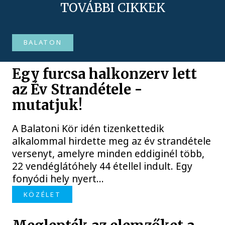
TOVÁBBI CIKKEK
BALATON
Egy furcsa halkonzerv lett
az Év Strandétele -
mutatjuk!
A Balatoni Kör idén tizenkettedik
alkalommal hirdette meg az év strandétele
versenyt, amelyre minden eddiginél több,
22 vendéglátóhely 44 étellel indult. Egy
fonyódi hely nyert...
KÖZÉLET