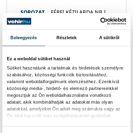
SOROZAT
FÉRFI KÉZILABDA NB I,
DÖNTŐ, 2025/26
HAZAI
ONE VESZPRÉM
VENDÉG
OTP BANK-PICK SZEGED
IDŐPONT
2026. MÁJUS 29. 19:00
Beleegyezés
Részletek
A sütikről
HELYSZÍN
ONE VESZPRÉM ARÉNA
EREDMÉNY
38-36
RÉSZLETEK
Ez a weboldal sütiket használ
Sütiket használunk a tartalmak és hirdetések személyre
szabásához, közösségi funkciók biztosításához,
valamint weboldalforgalmunk elemzéséhez. Ezenkívül
közösségi média-, hirdető- és elemező partnereinkkel
SOROZAT
FÉRFI KÉZILABDA NB I,
DÖNTŐ, 2025/26
megosztjuk az Ön weboldalhasználatra vonatkozó
HAZAI
OTP BANK-PICK SZEGED
adatait, akik kombinálhatják az adatokat más olyan
VENDÉG
ONE VESZPRÉM
adatokkal, amelyeket Ön adott meg számukra vagy az
IDŐPONT
2026. JÚNIUS 2. 19:00
Ön által használt más szolgáltatásokból gyűjtöttek.
HELYSZÍN
SZEGED, PICK ARÉNA
EREDMÉNY
34-36