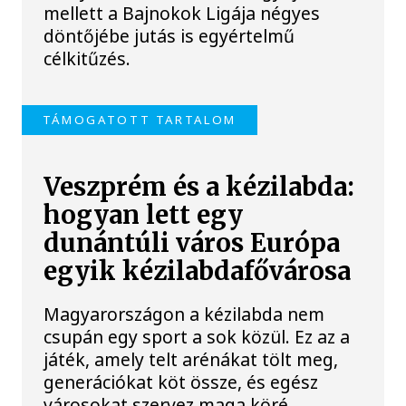
mellett a Bajnokok Ligája négyes
döntőjébe jutás is egyértelmű
célkitűzés.
TÁMOGATOTT TARTALOM
Veszprém és a kézilabda:
hogyan lett egy
dunántúli város Európa
egyik kézilabdafővárosa
Magyarországon a kézilabda nem
csupán egy sport a sok közül. Ez az a
játék, amely telt arénákat tölt meg,
generációkat köt össze, és egész
városokat szervez maga köré.