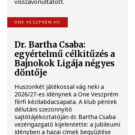
visszavonultatott.
ONE VESZPRÉM HC
Dr. Bartha Csaba:
egyértelmű célkitűzés a
Bajnokok Ligája négyes
döntője
Huszonkét játékossal vág neki a
2026/27-es idénynek a One Veszprém
férfi kézilabdacsapata. A klub péntek
délutáni szezonnyitó
sajtótájékoztatóján dr. Bartha Csaba
vezérigazgató kijelentette: a jubileumi
idényben a hazai címek begyűjtése