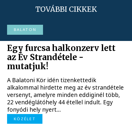
TOVÁBBI CIKKEK
BALATON
Egy furcsa halkonzerv lett
az Év Strandétele -
mutatjuk!
A Balatoni Kör idén tizenkettedik
alkalommal hirdette meg az év strandétele
versenyt, amelyre minden eddiginél több,
22 vendéglátóhely 44 étellel indult. Egy
fonyódi hely nyert...
KÖZÉLET