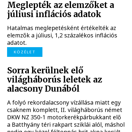
Meglepték az elemzőket a
júliusi inflációs adatok
Hatalmas meglepetésként értékelték az
elemzők a júliusi, 1,2 százalékos inflációs
adatot.
KÖZÉLET
Sorra kerülnek elő
világháborús leletek az
alacsony Dunából
A folyó rekordalacsony vízállása miatt egy
csaknem komplett, II. világháborús német
DKW NZ 350-1 motorkerékpárbukkant elő
a Batthyány téri rakpart sziklái alól, máshol
pedig egy közel féltonnás brit akna került