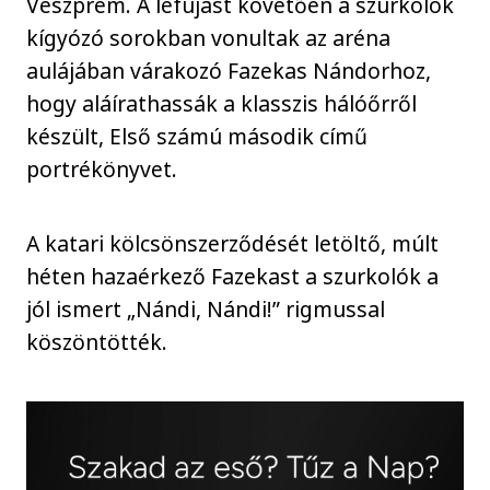
Veszprém. A lefújást követően a szurkolók
kígyózó sorokban vonultak az aréna
aulájában várakozó Fazekas Nándorhoz,
hogy aláírathassák a klasszis hálóőrről
készült, Első számú második című
portrékönyvet.
A katari kölcsönszerződését letöltő, múlt
héten hazaérkező Fazekast a szurkolók a
jól ismert „Nándi, Nándi!” rigmussal
köszöntötték.