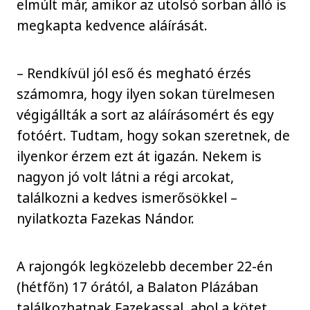
elmúlt már, amikor az utolsó sorban álló is
megkapta kedvence aláírását.
– Rendkívül jól eső és megható érzés
számomra, hogy ilyen sokan türelmesen
végigállták a sort az aláírásomért és egy
fotóért. Tudtam, hogy sokan szeretnek, de
ilyenkor érzem ezt át igazán. Nekem is
nagyon jó volt látni a régi arcokat,
találkozni a kedves ismerősökkel –
nyilatkozta Fazekas Nándor.
A rajongók legközelebb december 22-én
(hétfőn) 17 órától, a Balaton Plázában
találkozhatnak Fazekassal, ahol a kötet