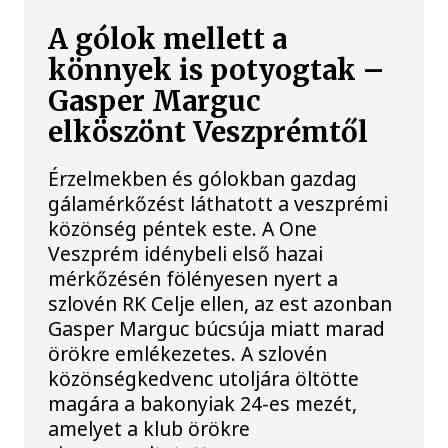
A gólok mellett a
könnyek is potyogtak –
Gasper Marguc
elköszönt Veszprémtől
Érzelmekben és gólokban gazdag
gálamérkőzést láthatott a veszprémi
közönség péntek este. A One
Veszprém idénybeli első hazai
mérkőzésén fölényesen nyert a
szlovén RK Celje ellen, az est azonban
Gasper Marguc búcsúja miatt marad
örökre emlékezetes. A szlovén
közönségkedvenc utoljára öltötte
magára a bakonyiak 24-es mezét,
amelyet a klub örökre