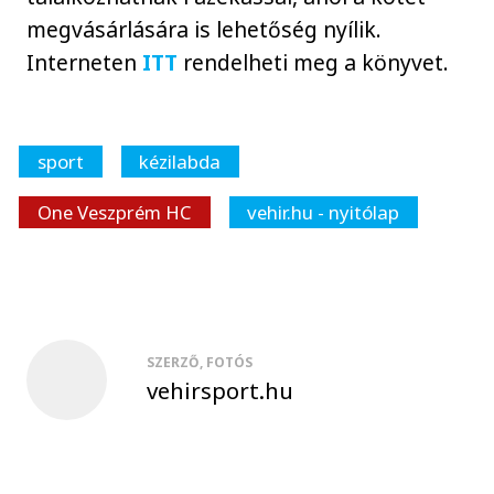
megvásárlására is lehetőség nyílik.
Interneten
ITT
rendelheti meg a könyvet.
sport
kézilabda
One Veszprém HC
vehir.hu - nyitólap
SZERZŐ, FOTÓS
vehirsport.hu