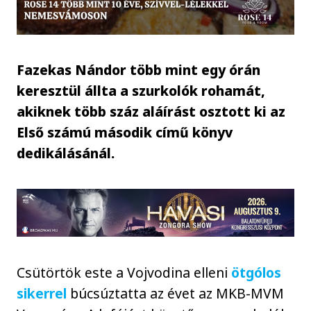
Fazekas Nándor több mint egy órán
keresztül állta a szurkolók rohamát,
akiknek több száz aláírást osztott ki az
Első számú második című könyv
dedikálásánál.
Csütörtök este a Vojvodina elleni
ötgólos
sikerrel
búcsúztatta az évet az MKB-MVM