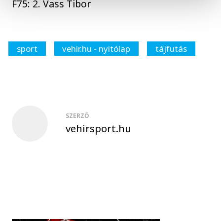
F75: 2. Vass Tibor
sport
vehir.hu - nyitólap
tájfutás
SZERZŐ
vehirsport.hu