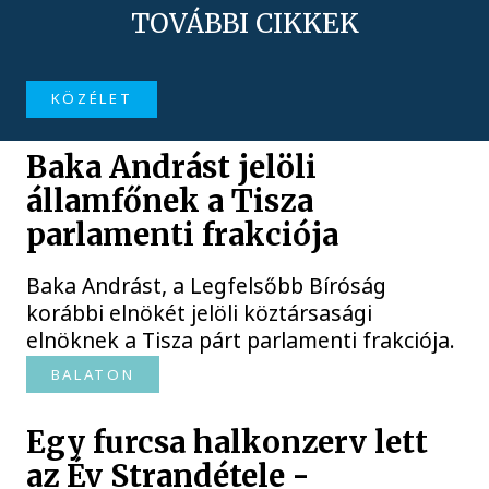
TOVÁBBI CIKKEK
KÖZÉLET
Baka Andrást jelöli
államfőnek a Tisza
parlamenti frakciója
Baka Andrást, a Legfelsőbb Bíróság
korábbi elnökét jelöli köztársasági
elnöknek a Tisza párt parlamenti frakciója.
BALATON
Egy furcsa halkonzerv lett
az Év Strandétele -