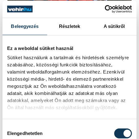
Beleegyezés
Részletek
A sütikről
Ez a weboldal sütiket használ
Sütiket használunk a tartalmak és hirdetések személyre
Az összetettben dobogós helyezést elért öt
szabásához, közösségi funkciók biztosításához,
valamint weboldalforgalmunk elemzéséhez. Ezenkívül
versenyző: Vass Tibor, Bálint Bence, Wieder
közösségi média-, hirdető- és elemező partnereinkkel
Ilona, Angyal Dániel és Bálint Ádám - Fotó:
megosztjuk az Ön weboldalhasználatra vonatkozó
Mérő Dominika
adatait, akik kombinálhatják az adatokat más olyan
adatokkal, amelyeket Ön adott meg számukra vagy az
Ön által használt más szolgáltatásokból gyűjtöttek.
Budapest nyílt középtávú
Hozzájárulás kiválasztása
bajnokságán dobogós helyezést
Elengedhetetlen