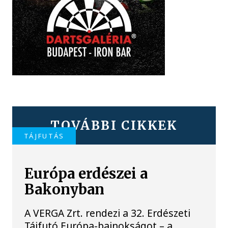
TOVÁBBI CIKKEK
TÁJFUTÁS
Európa erdészei a
Bakonyban
A VERGA Zrt. rendezi a 32. Erdészeti
Tájfutó Európa-bajnokságot – a