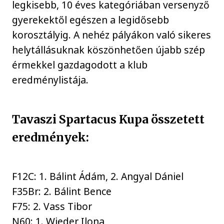
legkisebb, 10 éves kategóriában versenyző
gyerekektől egészen a legidősebb
korosztályig. A nehéz pályákon való sikeres
helytállásuknak köszönhetően újabb szép
érmekkel gazdagodott a klub
eredménylistája.
Tavaszi Spartacus Kupa összetett
eredmények:
F12C: 1. Bálint Ádám, 2. Angyal Dániel
F35Br: 2. Bálint Bence
F75: 2. Vass Tibor
N60: 1. Wieder Ilona