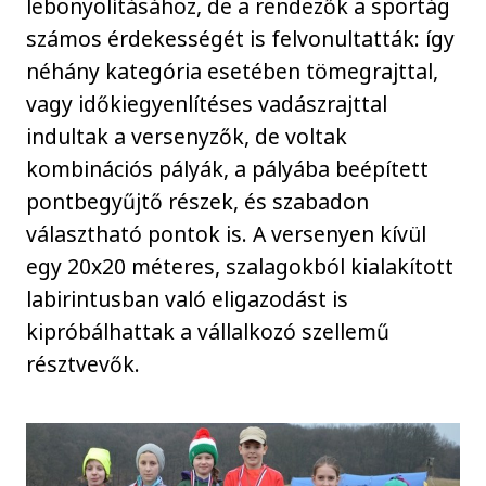
lebonyolításához, de a rendezők a sportág
számos érdekességét is felvonultatták: így
néhány kategória esetében tömegrajttal,
vagy időkiegyenlítéses vadászrajttal
indultak a versenyzők, de voltak
kombinációs pályák, a pályába beépített
pontbegyűjtő részek, és szabadon
választható pontok is. A versenyen kívül
egy 20x20 méteres, szalagokból kialakított
labirintusban való eligazodást is
kipróbálhattak a vállalkozó szellemű
résztvevők.