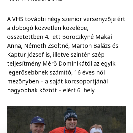
A VHS további négy szenior versenyzője ért
a dobogó közvetlen közelébe,
összetettben 4. lett Böröczkyné Makai
Anna, Németh Zsoltné, Marton Balázs és
Kaptur József is, illetve szintén szép
teljesítmény Mérő Dominikától az egyik
legerősebbnek számító, 16 éves női
mezőnyben – a saját korcsoportjánál
nagyobbak között – elért 6. hely.