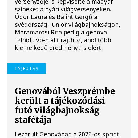
versenyzője is képviselte a magyar
színeket a nyári világversenyeken.
Ódor Laura és Bálint Gergő a
svédországi junior világbajnokságon,
Máramarosi Rita pedig a genovai
felnőtt vb-n állt rajthoz, ahol több
kiemelkedő eredményt is elért.
TÁJFUTÁS
Genovából Veszprémbe
került a tájékozódási
futó világbajnokság
stafétája
Lezárult Genovában a 2026-os sprint