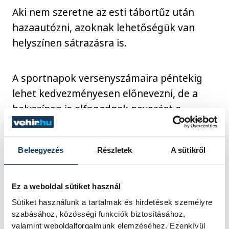
Aki nem szeretne az esti tábortűz után
hazaautózni, azoknak lehetőségük van
helyszínen sátrazásra is.
A sportnapok versenyszámaira péntekig
lehet kedvezményesen előnevezni, de a
helyszínen is elfogadnak nevezést a
szervezők.
Beleegyezés
Részletek
A sütikről
A részletes program és versenykiírások
elérhetőek a rendezvény
honlapján
.
Ez a weboldal sütiket használ
Sütiket használunk a tartalmak és hirdetések személyre
szabásához, közösségi funkciók biztosításához,
sport
ország-világ
valamint weboldalforgalmunk elemzéséhez. Ezenkívül