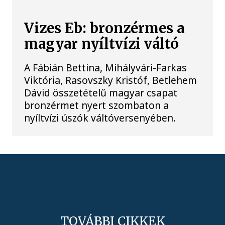
Vizes Eb: bronzérmes a
magyar nyíltvízi váltó
A Fábián Bettina, Mihályvári-Farkas
Viktória, Rasovszky Kristóf, Betlehem
Dávid összetételű magyar csapat
bronzérmet nyert szombaton a
nyíltvízi úszók váltóversenyében.
TOVÁBBI CIKKEK