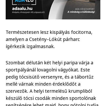
Természetesen lesz kispályás focitorna,
amelyen a Csetény–Lókút párharc
ígérkezik izgalmasnak.
Szombat délután két helyi paripa várja a
sportpályánál lovagolni vágyókat. Este
pedig tócsisütő versenyre, és a tábortűz
mellé várnak minden érdeklődőt a
szervezők. A helyi termelésű krumpliból
készülő tócsi csodák minden sportolónak
segítségére lehet majd, hogy pótolni tudja