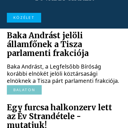
KÖZÉLET
Baka Andrást jelöli
államfőnek a Tisza
parlamenti frakciója
Baka Andrást, a Legfelsőbb Bíróság
korábbi elnökét jelöli köztársasági
elnöknek a Tisza párt parlamenti frakciója.
BALATON
Egy furcsa halkonzerv lett
az Év Strandétele -
mutatjuk!