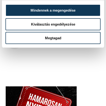
sport
ország-világ
röplabda
Mindennek a megengedése
Kiválasztás engedélyezése
SZERZŐ
Megtagad
vehirsport.hu