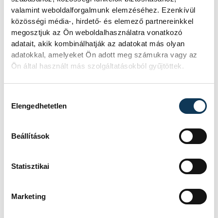
Gábor-Varga Bence, 2. Gazsi Gerő
valamint weboldalforgalmunk elemzéséhez. Ezenkívül
Zsombor-Farkas Ádám-Pós Adrienn 3.
közösségi média-, hirdető- és elemező partnereinkkel
Lakatos Enikő-Eke Péter-Hangodi András
megosztjuk az Ön weboldalhasználatra vonatkozó
adatait, akik kombinálhatják az adatokat más olyan
4. Cselóczki Mátyás-Cseri Márk-Cselóczki
adatokkal, amelyeket Ön adott meg számukra vagy az
Bence Cselóczki Mátyás-Cseri Márk-
Ön által használt más szolgáltatásokból gyűjtöttek.
Cselóczki Bence.
Hozzájárulás kiválasztása
Elengedhetetlen
A bajnokság döntőjét augusztus 8-9-én
rendezik Zánkán, az Erzsébet
Beállítások
üdülőközpontban, a szervezők várnak
minden érdeklődőt mindkét napon a
sportpályáknál. A végső győztesek értékes
Statisztikai
jutalmakkal gazdagodnak.
Marketing