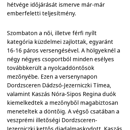
hétvége időjárását ismerve már-már
emberfeletti teljesítmény.
Szombaton a női, illetve férfi nyílt
kategória küzdelmei zajlottak, egyaránt
16-16 páros versengésével. A hölgyeknél a
négy négyes csoportból minden esélyes
továbbkerült a nyolcaddöntősök
mezőnyébe. Ezen a versenynapon
Dordzsceren Dádzsó-Jezerniczki Tímea,
valamint Kaszás Nóra-Sipos Regina duók
kiemelkedtek a mezőnyből magabiztosan
meneteltek a döntőig. A végső csatában a
veszprémi illetőségi Dordzsceren-
Jezerniczki kettős diadalmaskodott, Kaszás