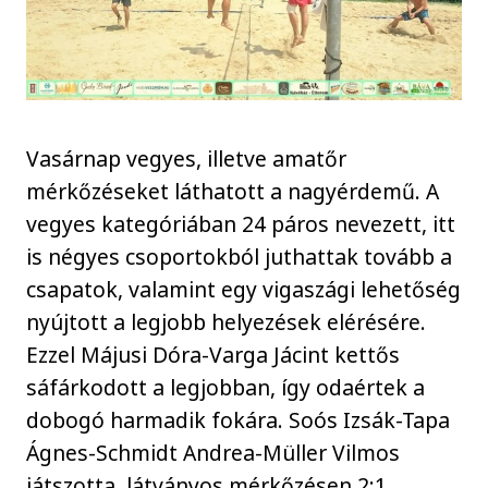
Vasárnap vegyes, illetve amatőr
mérkőzéseket láthatott a nagyérdemű. A
vegyes kategóriában 24 páros nevezett, itt
is négyes csoportokból juthattak tovább a
csapatok, valamint egy vigaszági lehetőség
nyújtott a legjobb helyezések elérésére.
Ezzel Májusi Dóra-Varga Jácint kettős
sáfárkodott a legjobban, így odaértek a
dobogó harmadik fokára. Soós Izsák-Tapa
Ágnes-Schmidt Andrea-Müller Vilmos
játszotta, látványos mérkőzésen 2:1