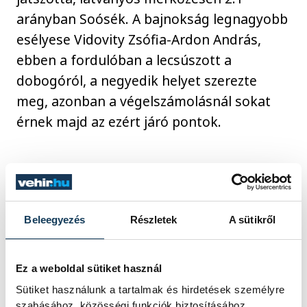
arányban Soósék. A bajnokság legnagyobb
esélyese Vidovity Zsófia-Ardon András,
ebben a fordulóban a lecsúszott a
dobogóról, a negyedik helyet szerezte
meg, azonban a végelszámolásnál sokat
érnek majd az ezért járó pontok.
Amatőr kategóriában négy csapat küzdött
a legjobb helyért. Ebben a kategóriában
könnyített szabályok vannak, illetve a
Beleegyezés
Részletek
A sütikről
csapatok háromfősek. A résztvevők
körmérkőzéssel döntötték el a forduló
sorsát, az eredmények a következőképpen
Ez a weboldal sütiket használ
alakultak. 1.Nagy Ádám János-Trifunov
Sütiket használunk a tartalmak és hirdetések személyre
szabásához, közösségi funkciók biztosításához,