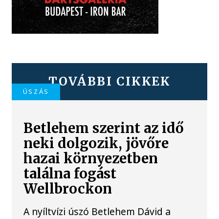
TOVÁBBI CIKKEK
ÚSZÁS
Betlehem szerint az idő
neki dolgozik, jövőre
hazai környezetben
találna fogást
Wellbrockon
A nyíltvízi úszó Betlehem Dávid a