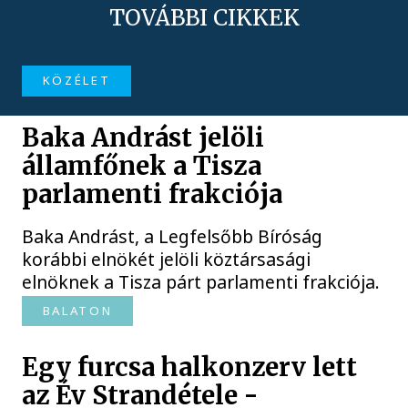
TOVÁBBI CIKKEK
KÖZÉLET
Baka Andrást jelöli
államfőnek a Tisza
parlamenti frakciója
Baka Andrást, a Legfelsőbb Bíróság
korábbi elnökét jelöli köztársasági
elnöknek a Tisza párt parlamenti frakciója.
BALATON
Egy furcsa halkonzerv lett
az Év Strandétele -