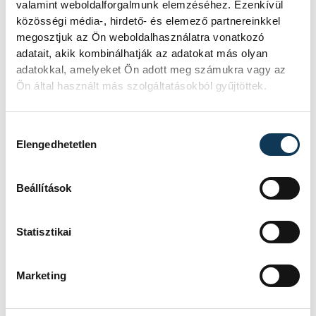
valamint weboldalforgalmunk elemzéséhez. Ezenkívül
közösségi média-, hirdető- és elemező partnereinkkel
megosztjuk az Ön weboldalhasználatra vonatkozó
A vb-nek - amelyen az úszás mellett
adatait, akik kombinálhatják az adatokat más olyan
műugrás, műúszás, nyíltvízi úszás és
adatokkal, amelyeket Ön adott meg számukra vagy az
vízilabda szerepel a programban -
Ön által használt más szolgáltatásokból gyűjtöttek.
eredetileg Guadalajara adott volna
otthont, ám a mexikói város pénzügyi okok
Hozzájárulás kiválasztása
Elengedhetetlen
miatt tavaly februárban visszalépett. A
FINA tavaly március 11-én közölte, hogy
Beállítások
Budapestnek adja a rendezés jogát.
Statisztikai
sport
ország-világ
úszás
Marketing