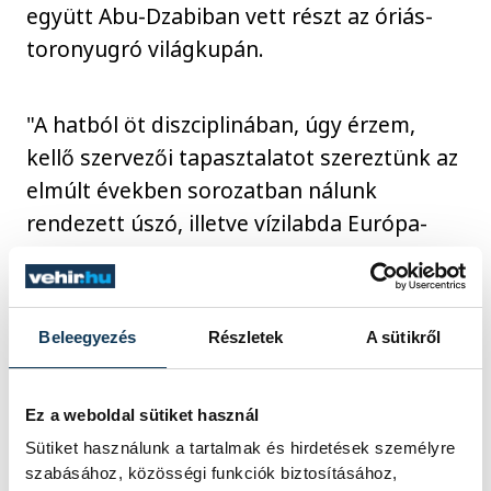
együtt Abu-Dzabiban vett részt az óriás-
toronyugró világkupán.
"A hatból öt diszciplinában, úgy érzem,
kellő szervezői tapasztalatot szereztünk az
elmúlt években sorozatban nálunk
rendezett úszó, illetve vízilabda Európa-
bajnokságokon, nyílt vízi világkupákon,
ugyanakkor az óriás-toronyugrásban nincs
főpróba, a világbajnokság lesz az első éles
Beleegyezés
Részletek
A sütikről
bevetésünk. Szerintem jobban fogunk
izgulni, mint azok, akik 27 méterről
Ez a weboldal sütiket használ
szaltóznak lefelé a Batthyány térnél, a
Parlamenttel szemben felállított
Sütiket használunk a tartalmak és hirdetések személyre
szabásához, közösségi funkciók biztosításához,
komplexumban."