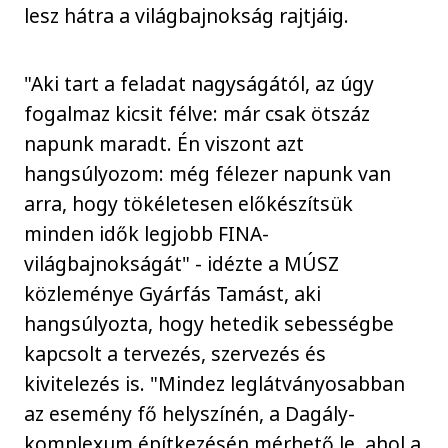
lesz hátra a világbajnokság rajtjáig.
"Aki tart a feladat nagyságától, az úgy
fogalmaz kicsit félve: már csak ötszáz
napunk maradt. Én viszont azt
hangsúlyozom: még félezer napunk van
arra, hogy tökéletesen előkészítsük
minden idők legjobb FINA-
világbajnokságát" - idézte a MÚSZ
közleménye Gyárfás Tamást, aki
hangsúlyozta, hogy hetedik sebességbe
kapcsolt a tervezés, szervezés és
kivitelezés is. "Mindez leglátványosabban
az esemény fő helyszínén, a Dagály-
komplexum építkezésén mérhető le, ahol a