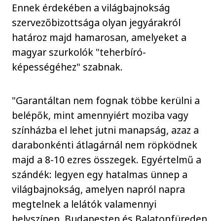
Ennek érdekében a világbajnokság
szervezőbizottsága olyan jegyárakról
határoz majd hamarosan, amelyeket a
magyar szurkolók "teherbíró-
képességéhez" szabnak.
"Garantáltan nem fognak többe kerülni a
belépők, mint amennyiért moziba vagy
színházba el lehet jutni manapság, azaz a
darabonkénti átlagárnál nem röpködnek
majd a 8-10 ezres összegek. Egyértelmű a
szándék: legyen egy hatalmas ünnep a
világbajnokság, amelyen napról napra
megtelnek a lelátók valamennyi
helyszínen, Budapesten és Balatonfüreden