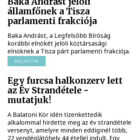
Baka Andrást jelöli
államfőnek a Tisza
parlamenti frakciója
Baka Andrást, a Legfelsőbb Bíróság
korábbi elnökét jelöli köztársasági
elnöknek a Tisza párt parlamenti frakciója.
BALATON
Egy furcsa halkonzerv lett
az Év Strandétele -
mutatjuk!
A Balatoni Kör idén tizenkettedik
alkalommal hirdette meg az év strandétele
versenyt, amelyre minden eddiginél több,
22 vendéglátóhely 44 étellel indult. Egy