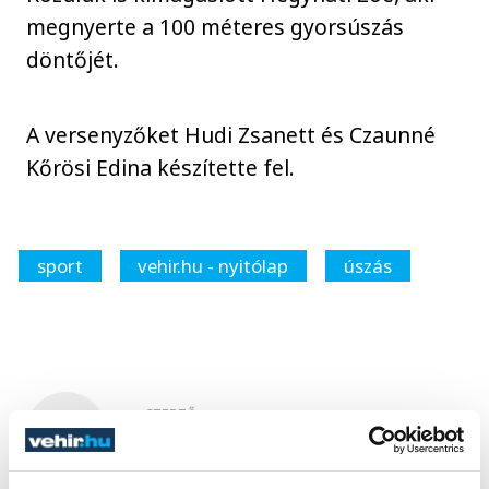
megnyerte a 100 méteres gyorsúszás
döntőjét.
A versenyzőket Hudi Zsanett és Czaunné
Kőrösi Edina készítette fel.
sport
vehir.hu - nyitólap
úszás
SZERZŐ
vehirsport.hu