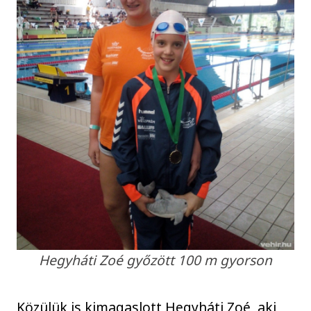
Hegyháti Zoé győzött 100 m gyorson
Közülük is kimagaslott Hegyháti Zoé, aki