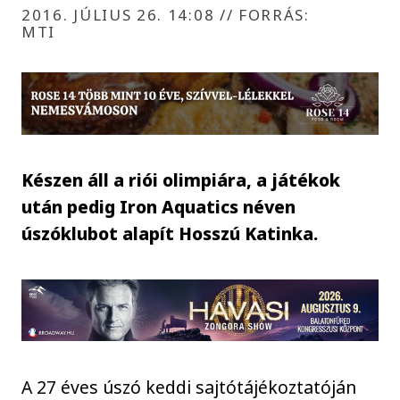
2016. JÚLIUS 26. 14:08
//
FORRÁS:
MTI
Készen áll a riói olimpiára, a játékok
után pedig Iron Aquatics néven
úszóklubot alapít Hosszú Katinka.
A 27 éves úszó keddi sajtótájékoztatóján