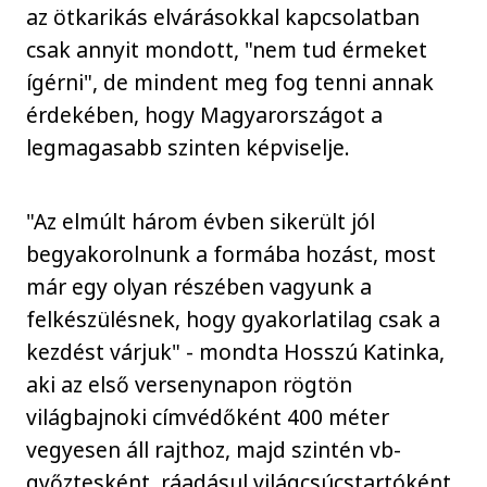
az ötkarikás elvárásokkal kapcsolatban
csak annyit mondott, "nem tud érmeket
ígérni", de mindent meg fog tenni annak
érdekében, hogy Magyarországot a
legmagasabb szinten képviselje.
"Az elmúlt három évben sikerült jól
begyakorolnunk a formába hozást, most
már egy olyan részében vagyunk a
felkészülésnek, hogy gyakorlatilag csak a
kezdést várjuk" - mondta Hosszú Katinka,
aki az első versenynapon rögtön
világbajnoki címvédőként 400 méter
vegyesen áll rajthoz, majd szintén vb-
győztesként, ráadásul világcsúcstartóként