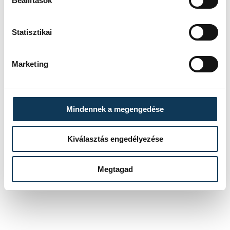
Beállítások
Statisztikai
sport
ország-világ
vehir.hu - nyitólap
úszás
Marketing
Mindennek a megengedése
SZERZŐ
vehirsport.hu
Kiválasztás engedélyezése
Megtagad