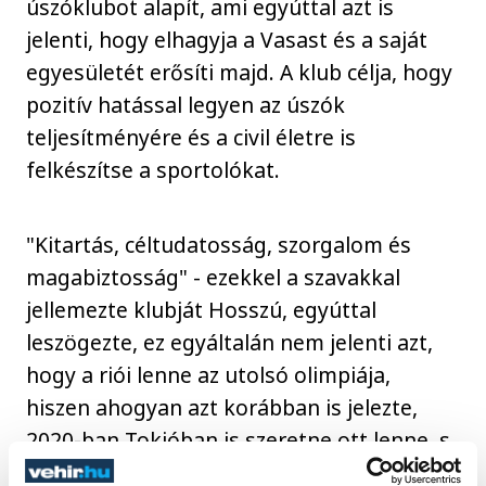
úszóklubot alapít, ami egyúttal azt is
jelenti, hogy elhagyja a Vasast és a saját
egyesületét erősíti majd. A klub célja, hogy
pozitív hatással legyen az úszók
teljesítményére és a civil életre is
felkészítse a sportolókat.
"Kitartás, céltudatosság, szorgalom és
magabiztosság" - ezekkel a szavakkal
jellemezte klubját Hosszú, egyúttal
leszögezte, ez egyáltalán nem jelenti azt,
hogy a riói lenne az utolsó olimpiája,
hiszen ahogyan azt korábban is jelezte,
2020-ban Tokióban is szeretne ott lenne, s
néha még a 2024-es ötkarikás játékok