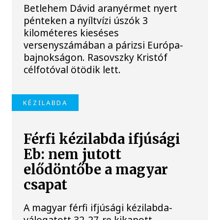
Betlehem Dávid aranyérmet nyert
pénteken a nyíltvízi úszók 3
kilométeres kieséses
versenyszámában a párizsi Európa-
bajnokságon. Rasovszky Kristóf
célfotóval ötödik lett.
KÉZILABDA
Férfi kézilabda ifjúsági
Eb: nem jutott
elődöntőbe a magyar
csapat
A magyar férfi ifjúsági kézilabda-
válogatott 32-27-re kikapott