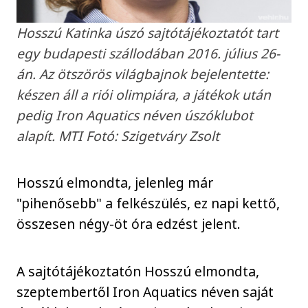
Hosszú Katinka úszó sajtótájékoztatót tart
egy budapesti szállodában 2016. július 26-
án. Az ötszörös világbajnok bejelentette:
készen áll a riói olimpiára, a játékok után
pedig Iron Aquatics néven úszóklubot
alapít. MTI Fotó: Szigetváry Zsolt
Hosszú elmondta, jelenleg már
"pihenősebb" a felkészülés, ez napi kettő,
összesen négy-öt óra edzést jelent.
A sajtótájékoztatón Hosszú elmondta,
szeptembertől Iron Aquatics néven saját