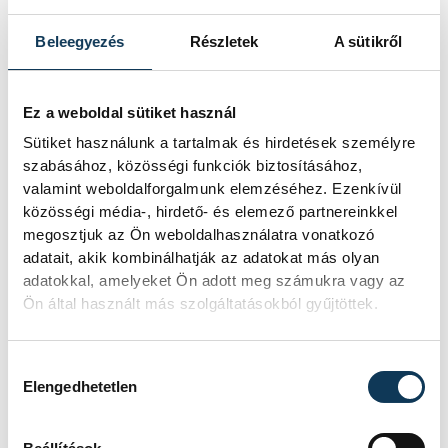
gondolatával is "kacérkodik".
Beleegyezés
Részletek
A sütikről
Az új úszóklub Hosszú és férje, egyben
edzője, Shane Tusup által közösen
Ez a weboldal sütiket használ
lefektetett elvekre épül majd. "Shane
Sütiket használunk a tartalmak és hirdetések személyre
szabásához, közösségi funkciók biztosításához,
személye nagyon fontos, vele olyan tervet
valamint weboldalforgalmunk elemzéséhez. Ezenkívül
alakítottunk ki, amivel világelső lettem.
közösségi média-, hirdető- és elemező partnereinkkel
Ezen fog alapulni az Iron Aqutics
megosztjuk az Ön weboldalhasználatra vonatkozó
adatait, akik kombinálhatják az adatokat más olyan
úszóprogramja is" - mondta az úszónő.
adatokkal, amelyeket Ön adott meg számukra vagy az
Ön által használt más szolgáltatásokból gyűjtöttek.
Az eseményen elhangzott, hogy a program
egyik edzője a kanadai Darren Ward lesz,
Hozzájárulás kiválasztása
Elengedhetetlen
akinek tanítványai indulnak a riói olimpián
is.