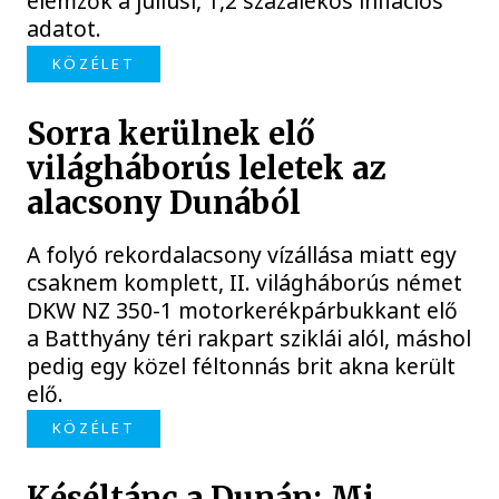
elemzők a júliusi, 1,2 százalékos inflációs
adatot.
KÖZÉLET
Sorra kerülnek elő
világháborús leletek az
alacsony Dunából
A folyó rekordalacsony vízállása miatt egy
csaknem komplett, II. világháborús német
DKW NZ 350-1 motorkerékpárbukkant elő
a Batthyány téri rakpart sziklái alól, máshol
pedig egy közel féltonnás brit akna került
elő.
KÖZÉLET
Késéltánc a Dunán: Mi