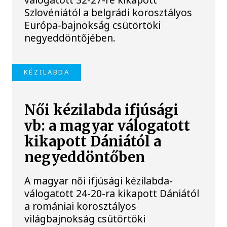
Szlovéniától a belgrádi korosztályos
Európa-bajnokság csütörtöki
negyeddöntőjében.
KÉZILABDA
Női kézilabda ifjúsági
vb: a magyar válogatott
kikapott Dániától a
negyeddöntőben
A magyar női ifjúsági kézilabda-
válogatott 24-20-ra kikapott Dániától
a romániai korosztályos
világbajnokság csütörtöki