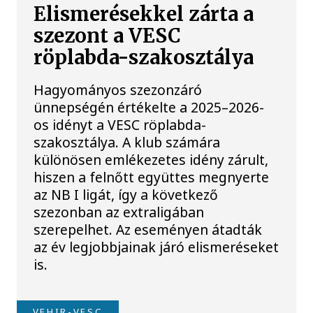
Elismerésekkel zárta a
szezont a VESC
röplabda-szakosztálya
Hagyományos szezonzáró
ünnepségén értékelte a 2025–2026-
os idényt a VESC röplabda-
szakosztálya. A klub számára
különösen emlékezetes idény zárult,
hiszen a felnőtt együttes megnyerte
az NB I ligát, így a következő
szezonban az extraligában
szerepelhet. Az eseményen átadták
az év legjobbjainak járó elismeréseket
is.
VEHIR-VESC