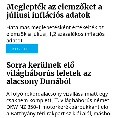
Meglepték az elemzőket a
júliusi inflációs adatok
Hatalmas meglepetésként értékelték az
elemzők a júliusi, 1,2 százalékos inflációs
adatot.
KÖZÉLET
Sorra kerülnek elő
világháborús leletek az
alacsony Dunából
A folyó rekordalacsony vízállása miatt egy
csaknem komplett, II. világháborús német
DKW NZ 350-1 motorkerékpárbukkant elő
a Batthyány téri rakpart sziklái alól, máshol