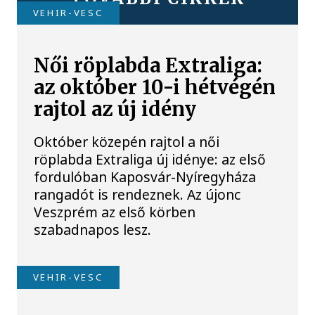
VEHIR-VESC
Női röplabda Extraliga:
az október 10-i hétvégén
rajtol az új idény
Október közepén rajtol a női
röplabda Extraliga új idénye: az első
fordulóban Kaposvár-Nyíregyháza
rangadót is rendeznek. Az újonc
Veszprém az első körben
szabadnapos lesz.
VEHIR-VESC