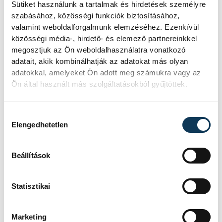
Sütiket használunk a tartalmak és hirdetések személyre
szabásához, közösségi funkciók biztosításához,
valamint weboldalforgalmunk elemzéséhez. Ezenkívül
SOROZAT
NŐI RÖPLABDA NB I LIGA,
közösségi média-, hirdető- és elemező partnereinkkel
DÖNTŐ, 2025/26
megosztjuk az Ön weboldalhasználatra vonatkozó
HAZAI
BVSC-ZUGLÓ
adatait, akik kombinálhatják az adatokat más olyan
VENDÉG
VEHIR-VESC
adatokkal, amelyeket Ön adott meg számukra vagy az
IDŐPONT
2026. MÁJUS 2. 19:00
Ön által használt más szolgáltatásokból gyűjtöttek.
HELYSZÍN
BUDAPEST, SZŐNYI ÚT 2.
EREDMÉNY
3-0
RÉSZLETEK
Hozzájárulás kiválasztása
Elengedhetetlen
Beállítások
SOROZAT
NŐI RÖPLABDA NB I,
LIGA, DÖNTŐ, 2025/26
HAZAI
VEHIR-VESC
Statisztikai
VENDÉG
BVSC-ZUGLÓ
IDŐPONT
2026. MÁJUS 9. 16:00
HELYSZÍN
VESZPRÉM, TÁNCSICS
Marketing