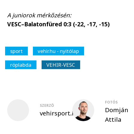
A juniorok mérkőzésén:
VESC–Balatonfüred 0:3 (-22, -17, -15)
sport
vehir.hu - nyitólap
röplabda
VEHIR-VESC
FOTÓS
SZERZŐ
Domján
vehirsport.hu
Attila