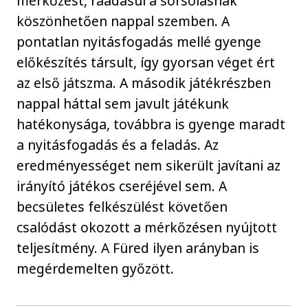
mérkőzést, ráadásul a sorsolásnak
köszönhetően nappal szemben. A
pontatlan nyitásfogadás mellé gyenge
előkészítés társult, így gyorsan véget ért
az első játszma. A második játékrészben
nappal háttal sem javult játékunk
hatékonysága, továbbra is gyenge maradt
a nyitásfogadás és a feladás. Az
eredményességet nem sikerült javítani az
irányító játékos cseréjével sem. A
becsületes felkészülést követően
csalódást okozott a mérkőzésen nyújtott
teljesítmény. A Füred ilyen arányban is
megérdemelten győzött.