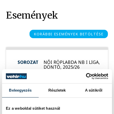
Események
KORÁBBI ESEMÉNYEK BETÖLTÉSE
SOROZAT
NŐI RÖPLABDA NB I LIGA,
DÖNTŐ, 2025/26
HAZAI
VEHIR-VESC
VENDÉG
BVSC-ZUGLÓ
IDŐPONT
2026. ÁPRILIS 26. 16:00
HELYSZÍN
VESZPRÉM, TÁNCSICS
Beleegyezés
Részletek
A sütikről
MIHÁLY SZAKGIMNÁZIUM
EREDMÉNY
3-0
RÉSZLETEK
Ez a weboldal sütiket használ