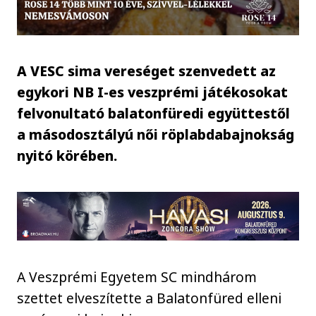
A VESC sima vereséget szenvedett az
egykori NB I-es veszprémi játékosokat
felvonultató balatonfüredi együttestől
a másodosztályú női röplabdabajnokság
nyitó körében.
A Veszprémi Egyetem SC mindhárom
szettet elveszítette a Balatonfüred elleni