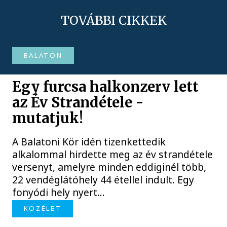
TOVÁBBI CIKKEK
BALATON
Egy furcsa halkonzerv lett
az Év Strandétele -
mutatjuk!
A Balatoni Kör idén tizenkettedik
alkalommal hirdette meg az év strandétele
versenyt, amelyre minden eddiginél több,
22 vendéglátóhely 44 étellel indult. Egy
fonyódi hely nyert...
KÖZÉLET