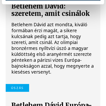
Betlehem Dávid:
szeretem, amit csinálok
Betlehem Dávid azt mondta, kiváló
formában érzi magát, a sikere
kulcsának pedig azt tartja, hogy
szereti, amit csinál. Az olimpiai
bronzérmes nyíltvízi úszó a magyar
küldöttség első aranyérmét szerezte
pénteken a párizsi vizes Európa-
bajnokságon azzal, hogy megnyerte a
kieséses versenyt.
ÚSZÁS
Betlehem Dávid Európa-