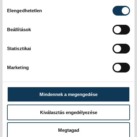
Hozzájárulás kiválasztása
Elengedhetetlen
Beállítások
Statisztikai
Marketing
Mindennek a megengedése
Kiválasztás engedélyezése
TOVÁBBI CIKKEK
ÚSZÁS
Megtagad