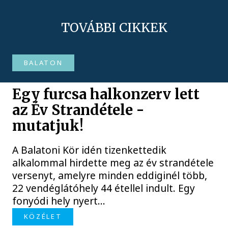
TOVÁBBI CIKKEK
BALATON
Egy furcsa halkonzerv lett
az Év Strandétele -
mutatjuk!
A Balatoni Kör idén tizenkettedik
alkalommal hirdette meg az év strandétele
versenyt, amelyre minden eddiginél több,
22 vendéglátóhely 44 étellel indult. Egy
fonyódi hely nyert...
KÖZÉLET