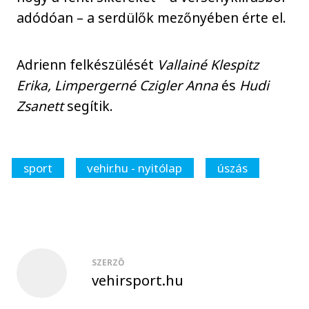
adódóan – a serdülők mezőnyében érte el.
Adrienn felkészülését
Vallainé Klespitz
Erika, Limpergerné Czigler Anna
és
Hudi
Zsanett
segítik.
sport
vehir.hu - nyitólap
úszás
SZERZŐ
vehirsport.hu