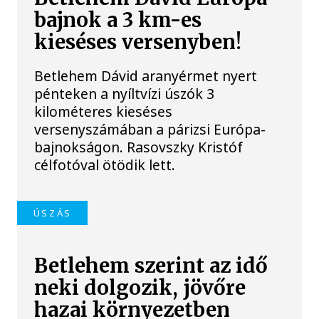
bajnok a 3 km-es
kieséses versenyben!
Betlehem Dávid aranyérmet nyert
pénteken a nyíltvízi úszók 3
kilométeres kieséses
versenyszámában a párizsi Európa-
bajnokságon. Rasovszky Kristóf
célfotóval ötödik lett.
ÚSZÁS
Betlehem szerint az idő
neki dolgozik, jövőre
hazai környezetben