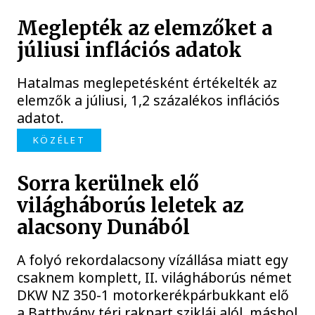
Meglepték az elemzőket a
júliusi inflációs adatok
Hatalmas meglepetésként értékelték az
elemzők a júliusi, 1,2 százalékos inflációs
adatot.
KÖZÉLET
Sorra kerülnek elő
világháborús leletek az
alacsony Dunából
A folyó rekordalacsony vízállása miatt egy
csaknem komplett, II. világháborús német
DKW NZ 350-1 motorkerékpárbukkant elő
a Batthyány téri rakpart sziklái alól, máshol