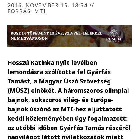
2016. NOVEMBER 15. 18:54
//
FORRÁS: MTI
Hosszú Katinka nyílt levélben
lemondásra szólította fel Gyárfás
Tamást, a Magyar Úszó Szövetség
(MÚSZ) elnökét. A háromszoros olimpiai
bajnok, sokszoros világ- és Európa-
bajnok úszónő az MTI-hez eljuttatott
keddi közleményében úgy fogalmazott:
az utóbbi időben Gyárfás Tamás részéről
napvilágot látott nyilatkozatok miatt