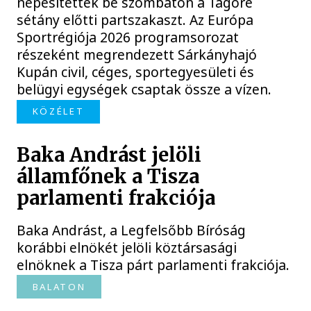
népesítették be szombaton a Tagore
sétány előtti partszakaszt. Az Európa
Sportrégiója 2026 programsorozat
részeként megrendezett Sárkányhajó
Kupán civil, céges, sportegyesületi és
belügyi egységek csaptak össze a vízen.
KÖZÉLET
Baka Andrást jelöli
államfőnek a Tisza
parlamenti frakciója
Baka Andrást, a Legfelsőbb Bíróság
korábbi elnökét jelöli köztársasági
elnöknek a Tisza párt parlamenti frakciója.
BALATON