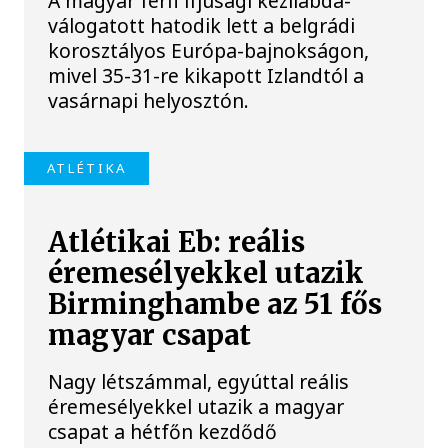
A magyar férfi ifjúsági kézilabda-
válogatott hatodik lett a belgrádi
korosztályos Európa-bajnokságon,
mivel 35-31-re kikapott Izlandtól a
vasárnapi helyosztón.
ATLÉTIKA
Atlétikai Eb: reális
éremesélyekkel utazik
Birminghambe az 51 fős
magyar csapat
Nagy létszámmal, egyúttal reális
éremesélyekkel utazik a magyar
csapat a hétfőn kezdődő