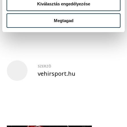
közleményben.
Kiválasztás engedélyezése
Megtagad
sport
ország-világ
úszás
SZERZŐ
vehirsport.hu