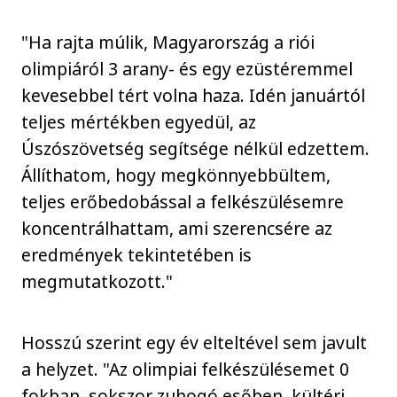
"Ha rajta múlik, Magyarország a riói
olimpiáról 3 arany- és egy ezüstéremmel
kevesebbel tért volna haza. Idén januártól
teljes mértékben egyedül, az
Úszószövetség segítsége nélkül edzettem.
Állíthatom, hogy megkönnyebbültem,
teljes erőbedobással a felkészülésemre
koncentrálhattam, ami szerencsére az
eredmények tekintetében is
megmutatkozott."
Hosszú szerint egy év elteltével sem javult
a helyzet. "Az olimpiai felkészülésemet 0
fokban, sokszor zuhogó esőben, kültéri