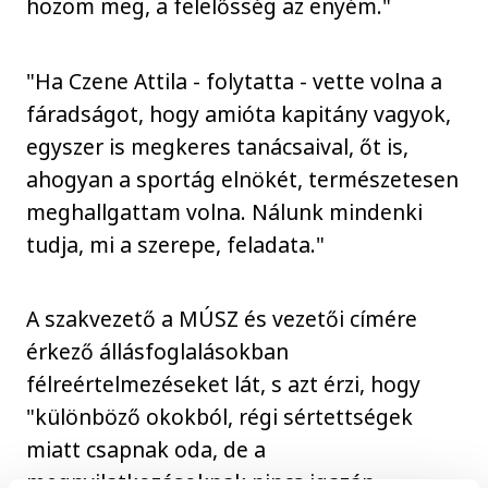
hozom meg, a felelősség az enyém."
"Ha Czene Attila - folytatta - vette volna a
fáradságot, hogy amióta kapitány vagyok,
egyszer is megkeres tanácsaival, őt is,
ahogyan a sportág elnökét, természetesen
meghallgattam volna. Nálunk mindenki
tudja, mi a szerepe, feladata."
A szakvezető a MÚSZ és vezetői címére
érkező állásfoglalásokban
félreértelmezéseket lát, s azt érzi, hogy
"különböző okokból, régi sértettségek
miatt csapnak oda, de a
megnyilatkozásoknak nincs igazán