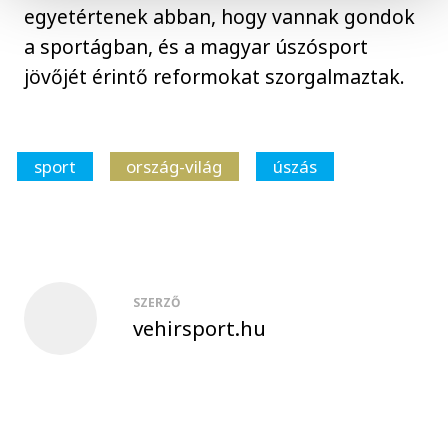
egyetértenek abban, hogy vannak gondok
a sportágban, és a magyar úszósport
jövőjét érintő reformokat szorgalmaztak.
sport
ország-világ
úszás
SZERZŐ
vehirsport.hu