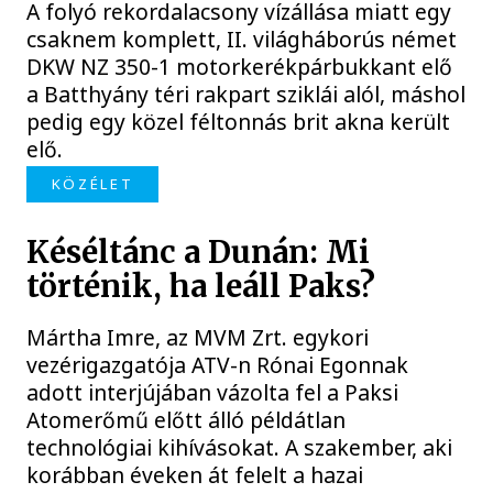
A folyó rekordalacsony vízállása miatt egy
csaknem komplett, II. világháborús német
DKW NZ 350-1 motorkerékpárbukkant elő
a Batthyány téri rakpart sziklái alól, máshol
pedig egy közel féltonnás brit akna került
elő.
KÖZÉLET
Késéltánc a Dunán: Mi
történik, ha leáll Paks?
Mártha Imre, az MVM Zrt. egykori
vezérigazgatója ATV-n Rónai Egonnak
adott interjújában vázolta fel a Paksi
Atomerőmű előtt álló példátlan
technológiai kihívásokat. A szakember, aki
korábban éveken át felelt a hazai