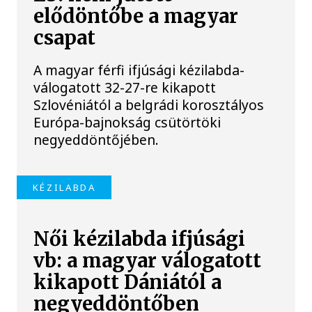
elődöntőbe a magyar
csapat
A magyar férfi ifjúsági kézilabda-
válogatott 32-27-re kikapott
Szlovéniától a belgrádi korosztályos
Európa-bajnokság csütörtöki
negyeddöntőjében.
KÉZILABDA
Női kézilabda ifjúsági
vb: a magyar válogatott
kikapott Dániától a
negyeddöntőben