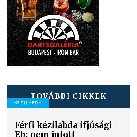
TOVÁBBI CIKKEK
KÉZILABDA
Férfi kézilabda ifjúsági
Eb: nem jutott