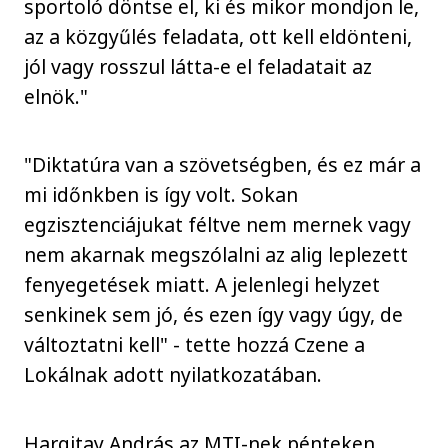
sportoló döntse el, ki és mikor mondjon le,
az a közgyűlés feladata, ott kell eldönteni,
jól vagy rosszul látta-e el feladatait az
elnök."
"Diktatúra van a szövetségben, és ez már a
mi időnkben is így volt. Sokan
egzisztenciájukat féltve nem mernek vagy
nem akarnak megszólalni az alig leplezett
fenyegetések miatt. A jelenlegi helyzet
senkinek sem jó, és ezen így vagy úgy, de
változtatni kell" - tette hozzá Czene a
Lokálnak adott nyilatkozatában.
Hargitay András az MTI-nek pénteken