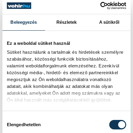
tartalmuk, konkrétumok kellenének".
Hargitay András szerint Czene, az egykori
Beleegyezés
Részletek
A sütikről
úszótárs, aki szintén Széchy Tamás-
tanítvány volt, "tudja, hogy a fegyelem
Széchy idején mit jelentett, de akkor sem
Ez a weboldal sütiket használ
volt diktatúra".
Sütiket használunk a tartalmak és hirdetések személyre
szabásához, közösségi funkciók biztosításához,
valamint weboldalforgalmunk elemzéséhez. Ezenkívül
"Úgy gondolom, a magyar úszósportban
közösségi média-, hirdető- és elemező partnereinkkel
megosztjuk az Ön weboldalhasználatra vonatkozó
azóta is fegyelem van, munkafegyelem, a
adatait, akik kombinálhatják az adatokat más olyan
cél érdekében" - tette hozzá.
adatokkal, amelyeket Ön adott meg számukra vagy az
Ön által használt más szolgáltatásokból gyűjtöttek.
Az úszószövetség és a versenyzők
nyilvános vitáját kedden Rio háromszoros
Hozzájárulás kiválasztása
Elengedhetetlen
bajnoka, Hosszú Katinka indította el, aki