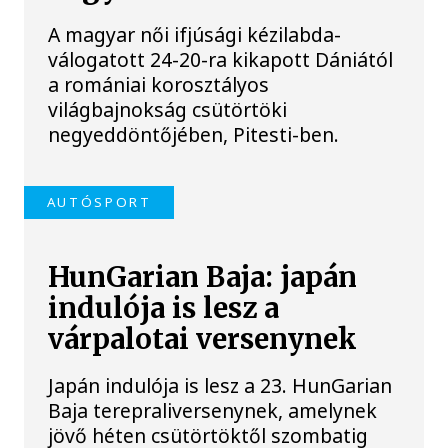
A magyar női ifjúsági kézilabda-
válogatott 24-20-ra kikapott Dániától
a romániai korosztályos
világbajnokság csütörtöki
negyeddöntőjében, Pitesti-ben.
AUTÓSPORT
HunGarian Baja: japán
indulója is lesz a
várpalotai versenynek
Japán indulója is lesz a 23. HunGarian
Baja terepraliversenynek, amelynek
jövő héten csütörtöktől szombatig