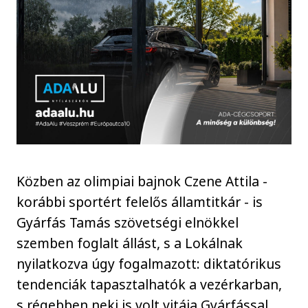
Közben az olimpiai bajnok Czene Attila -
korábbi sportért felelős államtitkár - is
Gyárfás Tamás szövetségi elnökkel
szemben foglalt állást, s a Lokálnak
nyilatkozva úgy fogalmazott: diktatórikus
tendenciák tapasztalhatók a vezérkarban,
s régebben neki is volt vitája Gyárfással,