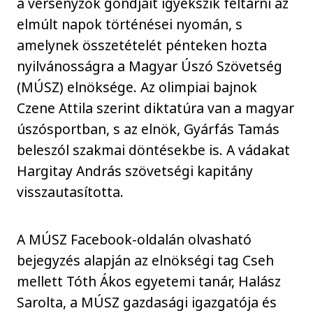
a versenyzők gondjait igyekszik feltárni az
elmúlt napok történései nyomán, s
amelynek összetételét pénteken hozta
nyilvánosságra a Magyar Úszó Szövetség
(MÚSZ) elnöksége. Az olimpiai bajnok
Czene Attila szerint diktatúra van a magyar
úszósportban, s az elnök, Gyárfás Tamás
beleszól szakmai döntésekbe is. A vádakat
Hargitay András szövetségi kapitány
visszautasította.
A MÚSZ Facebook-oldalán olvasható
bejegyzés alapján az elnökségi tag Cseh
mellett Tóth Ákos egyetemi tanár, Halász
Sarolta, a MÚSZ gazdasági igazgatója és