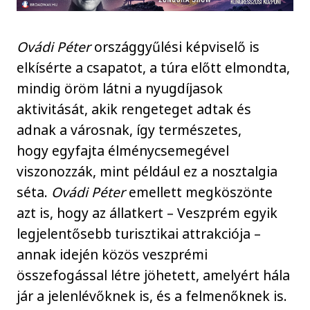
Ovádi Péter
országgyűlési képviselő is
elkísérte a csapatot, a túra előtt elmondta,
mindig öröm látni a nyugdíjasok
aktivitását, akik rengeteget adtak és
adnak a városnak, így természetes,
hogy egyfajta élménycsemegével
viszonozzák, mint például ez a nosztalgia
séta.
Ovádi Péter
emellett megköszönte
azt is, hogy az állatkert – Veszprém egyik
legjelentősebb turisztikai attrakciója –
annak idején közös veszprémi
összefogással létre jöhetett, amelyért hála
jár a jelenlévőknek is, és a felmenőknek is.