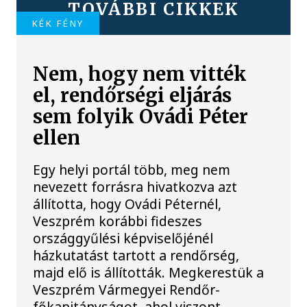
TOVÁBBI CIKKEK
KÉK FÉNY
Nem, hogy nem vitték
el, rendőrségi eljárás
sem folyik Ovádi Péter
ellen
Egy helyi portál több, meg nem
nevezett forrásra hivatkozva azt
állította, hogy Ovádi Péternél,
Veszprém korábbi fideszes
országgyűlési képviselőjénél
házkutatást tartott a rendőrség,
majd elő is állították. Megkerestük a
Veszprém Vármegyei Rendőr-
főkapitányságot, ahol viszont