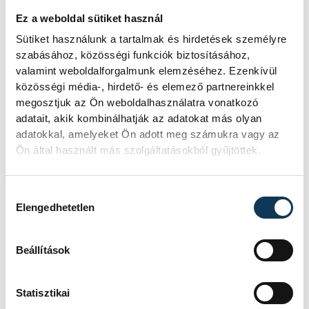
A túra családias hangulatban, izgalmakkal
Ez a weboldal sütiket használ
telt, a bátrabbak pedig nemcsak a fókákat
Sütiket használunk a tartalmak és hirdetések személyre
szabásához, közösségi funkciók biztosításához,
és a pingvineket, de az elefántokat is
valamint weboldalforgalmunk elemzéséhez. Ezenkívül
megetették.
közösségi média-, hirdető- és elemező partnereinkkel
megosztjuk az Ön weboldalhasználatra vonatkozó
adatait, akik kombinálhatják az adatokat más olyan
adatokkal, amelyeket Ön adott meg számukra vagy az
Ovádi Péter
zoo
nyugdíjas
Ön által használt más szolgáltatásokból gyűjtöttek.
Török László
világnap
Hozzájárulás kiválasztása
Szente József
állatbarát
Elengedhetetlen
Beállítások
Statisztikai
SZERZŐ
FOTÓS