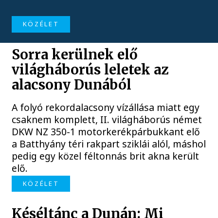
KÖZÉLET
Sorra kerülnek elő
világháborús leletek az
alacsony Dunából
A folyó rekordalacsony vízállása miatt egy
csaknem komplett, II. világháborús német
DKW NZ 350-1 motorkerékpárbukkant elő
a Batthyány téri rakpart sziklái alól, máshol
pedig egy közel féltonnás brit akna került
elő.
KÖZÉLET
Késéltánc a Dunán: Mi