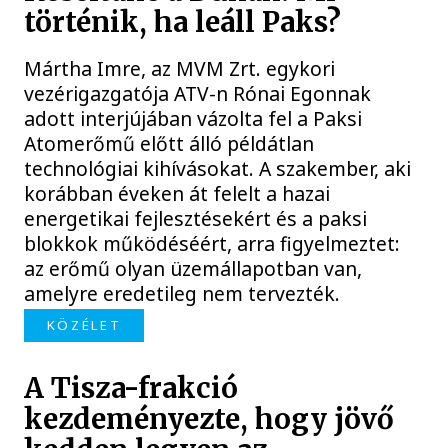
történik, ha leáll Paks?
Mártha Imre, az MVM Zrt. egykori
vezérigazgatója ATV-n Rónai Egonnak
adott interjújában vázolta fel a Paksi
Atomerőmű előtt álló példátlan
technológiai kihívásokat. A szakember, aki
korábban éveken át felelt a hazai
energetikai fejlesztésekért és a paksi
blokkok működéséért, arra figyelmeztet:
az erőmű olyan üzemállapotban van,
amelyre eredetileg nem tervezték.
KÖZÉLET
A Tisza-frakció
kezdeményezte, hogy jövő