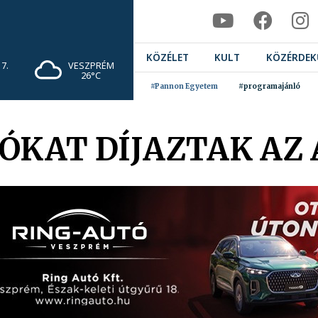
KÖZÉLET
KULT
KÖZÉRDEK
7.
VESZPRÉM
26°C
#Pannon Egyetem
#programajánló
ÓKAT DÍJAZTAK AZ