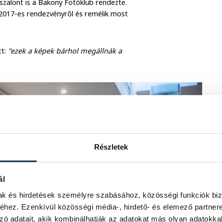
szalont is a Bakony Fotóklub rendezte.
 2017-es rendezvényről és remélik most
tt:
"ezek a képek bárhol megállnák a
Részletek
ál
mak és hirdetések személyre szabásához, közösségi funkciók biz
hez. Ezenkívül közösségi média-, hirdető- és elemező partner
zó adatait, akik kombinálhatják az adatokat más olyan adatokka