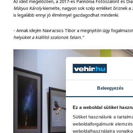
Az ideit megelőzően, a 2017-es Pannónia Fotószalont és Dia
Mátyus Károly
kiemelte, nagyon sok szép emléket őriznek a
is legalább ennyi jó élménnyel gazdagodhat mindenki.
- Annak idején Navracsics Tibor a megnyitón úgy fogalmazo
helyüket a kiállító szalonok falain."
Beleegyezés
Ez a weboldal sütiket haszn
Sütiket használunk a tartal
weboldalforgalmunk elemzésé
weboldalhasználatra vonatko