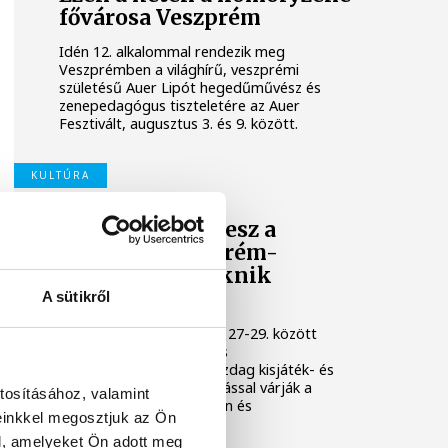
fővárosa Veszprém
Idén 12. alkalommal rendezik meg
Veszprémben a világhírű, veszprémi
születésű Auer Lipót hegedűművész és
zenepedagógus tiszteletére az Auer
Fesztivált, augusztus 3. és 9. között.
KULTÚRA
Osvárt Andrea lesz a
megújult Veszprém-
Balaton Filmpiknik
házigazdája
A sütikről
A Filmpikniken augusztus 27-29. között
csaknem hatvan játék- és
dokumentumfilmmel, gazdag kisjáték- és
animációs filmes válogatással várják a
tosításához, valamint
közönséget Veszprémben és
einkkel megosztjuk az Ön
Balatonfüreden.
l, amelyeket Ön adott meg