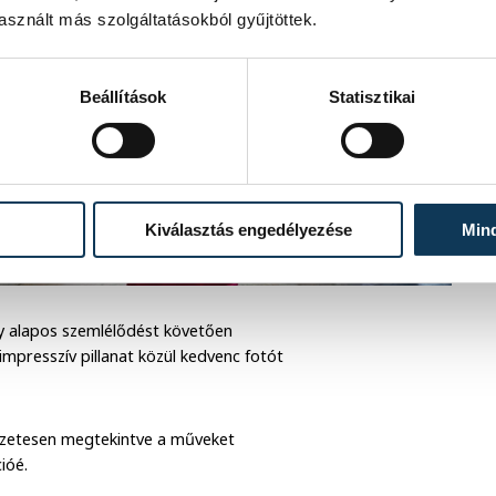
sznált más szolgáltatásokból gyűjtöttek.
Beállítások
Statisztikai
Kiválasztás engedélyezése
Min
egy alapos szemlélődést követően
impresszív pillanat közül kedvenc fotót
előzetesen megtekintve a műveket
ióé.