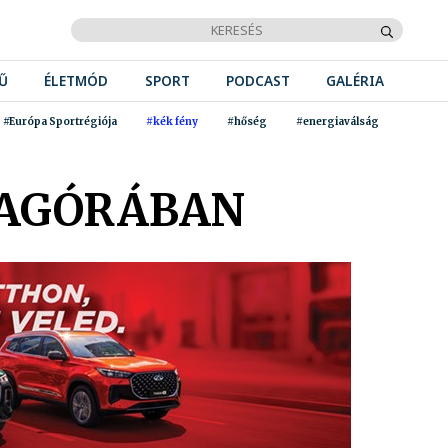
Ű
ÉLETMÓD
SPORT
PODCAST
GALÉRIA
#Európa Sportrégiója
#kék fény
#hőség
#energiaválság
 AGÓRÁBAN