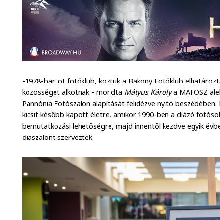
-1978-ban öt fotóklub, köztük a Bakony Fotóklub elhatározt
közösséget alkotnak - mondta
Mátyus Károly
a MAFOSZ alel
Pannónia Fotószalon alapítását felidézve nyitó beszédében.
kicsit később kapott életre, amikor 1990-ben a diázó fotóso
bemutatkozási lehetőségre, majd innentől kezdve egyik évb
diaszalont szerveztek.