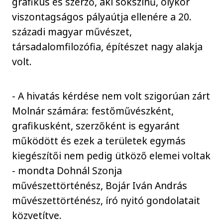
grafikus és szerző, aki sokszínű, olykor
viszontagságos pályaútja ellenére a 20.
századi magyar művészet,
társadalomfilozófia, építészet nagy alakja
volt.
- A hivatás kérdése nem volt szigorúan zárt
Molnár számára: festőművészként,
grafikusként, szerzőként is egyaránt
működött és ezek a területek egymás
kiegészítői nem pedig ütköző elemei voltak
- mondta Dohnál Szonja
művészettörténész, Bojár Iván András
művészettörténész, író nyitó gondolatait
közvetítve.