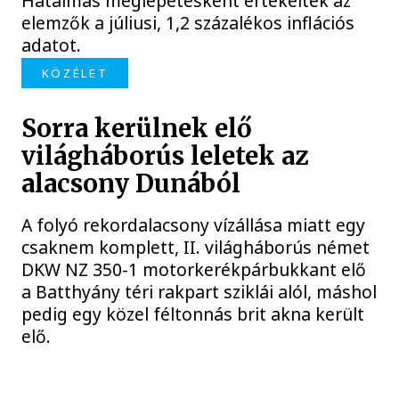
Hatalmas meglepetésként értékelték az
elemzők a júliusi, 1,2 százalékos inflációs
adatot.
KÖZÉLET
Sorra kerülnek elő
világháborús leletek az
alacsony Dunából
A folyó rekordalacsony vízállása miatt egy
csaknem komplett, II. világháborús német
DKW NZ 350-1 motorkerékpárbukkant elő
a Batthyány téri rakpart sziklái alól, máshol
pedig egy közel féltonnás brit akna került
elő.