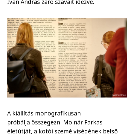
Iván András záró szavait idézve.
A kiállítás monografikusan
próbálja összegezni Molnár Farkas
életútját, alkotói személyiségének belső