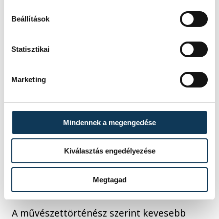
megalapozottságú gondolkodásmóddal,
amely épületeinek tájolásában, leginkább
Beállítások
pedig belső térkialakításában érvényesül."
Statisztikai
Marketing
Mindennek a megengedése
Kiválasztás engedélyezése
Megtagad
A művészettörténész szerint kevesebb