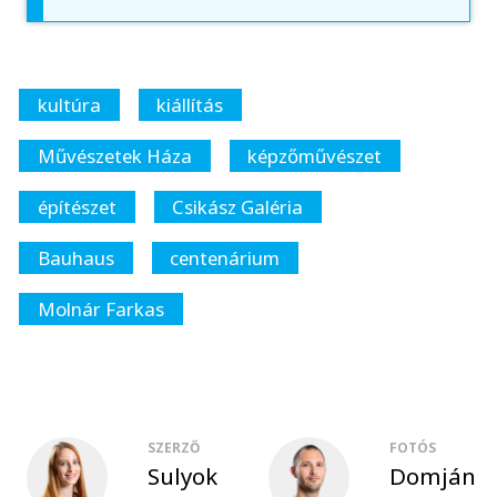
kultúra
kiállítás
Művészetek Háza
képzőművészet
építészet
Csikász Galéria
Bauhaus
centenárium
Molnár Farkas
SZERZŐ
FOTÓS
Sulyok
Domján