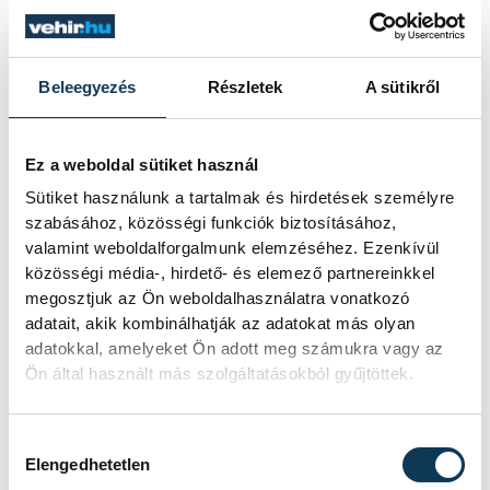
előállításának,
használatának a környezetre gyakorolt
Beleegyezés
Részletek
A sütikről
nagymértékű káros hatásaival kapcsolatos
véleményekhez fűződően Bojár Iván
András úgy fogalmazott: "Molnár és
Ez a weboldal sütiket használ
korosztálya szabadlelkű irányt nyitott és a
Sütiket használunk a tartalmak és hirdetések személyre
szabásához, közösségi funkciók biztosításához,
kultúrtörténeti, történelmi érdem
valamint weboldalforgalmunk elemzéséhez. Ezenkívül
vitathatatlan, tőlük többé el nem vehető,
közösségi média-, hirdető- és elemező partnereinkkel
ám az hogy építészetüknek a technológiai
megosztjuk az Ön weboldalhasználatra vonatkozó
oldala ilyen hamar kerüljön zárójelbe, erre
adatait, akik kombinálhatják az adatokat más olyan
adatokkal, amelyeket Ön adott meg számukra vagy az
még pár éve sem gondolt talán senki.
Ön által használt más szolgáltatásokból gyűjtöttek.
Molnár esetében, aki kimagasló
képességű, újító szellem volt, számolnunk
Hozzájárulás kiválasztása
kell azzal a társadalomfilozófia
Elengedhetetlen