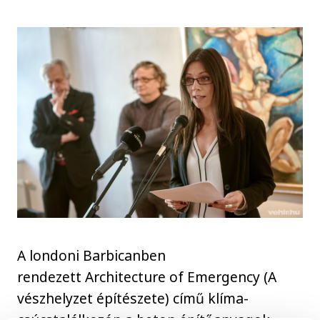
A londoni Barbicanben
rendezett Architecture of Emergency (A
vészhelyzet építészete) című klíma-
csúcstalálkozón a beton építőanyagok