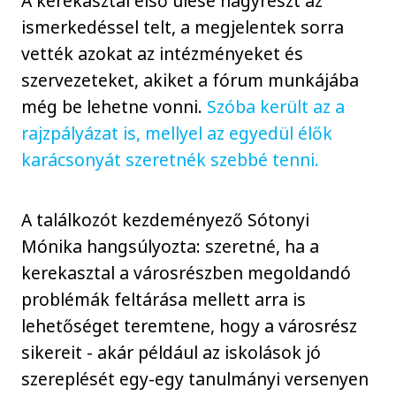
A kerekasztal első ülése nagyrészt az
ismerkedéssel telt, a megjelentek sorra
vették azokat az intézményeket és
szervezeteket, akiket a fórum munkájába
még be lehetne vonni.
Szóba került az a
rajzpályázat is, mellyel az egyedül élők
karácsonyát szeretnék szebbé tenni.
A találkozót kezdeményező Sótonyi
Mónika hangsúlyozta: szeretné, ha a
kerekasztal a városrészben megoldandó
problémák feltárása mellett arra is
lehetőséget teremtene, hogy a városrész
sikereit - akár például az iskolások jó
szereplését egy-egy tanulmányi versenyen