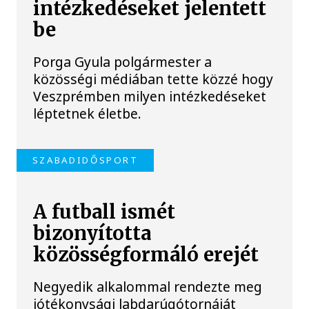
intézkedéseket jelentett
be
Porga Gyula polgármester a
közösségi médiában tette közzé hogy
Veszprémben milyen intézkedéseket
léptetnek életbe.
SZABADIDŐSPORT
A futball ismét
bizonyította
közösségformáló erejét
Negyedik alkalommal rendezte meg
jótékonysági labdarúgótornáját