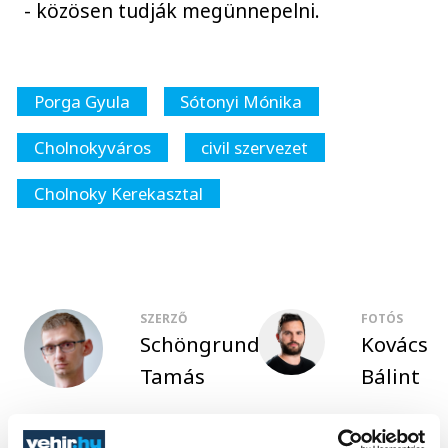
- közösen tudják megünnepelni.
Porga Gyula
Sótonyi Mónika
Cholnokyváros
civil szervezet
Cholnoky Kerekasztal
SZERZŐ
FOTÓS
Schöngrundtner
Kovács
Tamás
Bálint