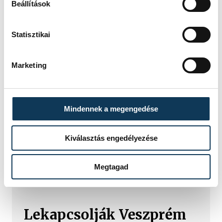
Beállítások
Statisztikai
Marketing
Mindennek a megengedése
Kiválasztás engedélyezése
TOVÁBBI CIKKEK
Megtagad
ENERGIAVÁLSÁG
Lekapcsolják Veszprém