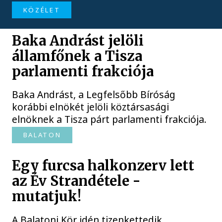
KÖZÉLET
Baka Andrást jelöli
államfőnek a Tisza
parlamenti frakciója
Baka Andrást, a Legfelsőbb Bíróság
korábbi elnökét jelöli köztársasági
elnöknek a Tisza párt parlamenti frakciója.
BALATON
Egy furcsa halkonzerv lett
az Év Strandétele -
mutatjuk!
A Balatoni Kör idén tizenkettedik