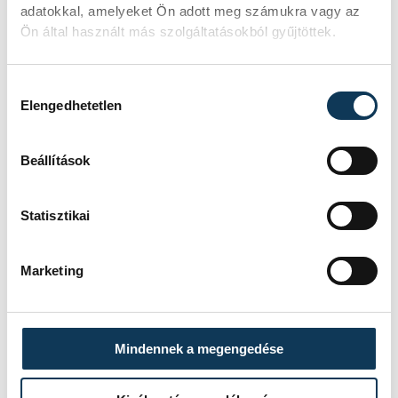
adatokkal, amelyeket Ön adott meg számukra vagy az
Ön által használt más szolgáltatásokból gyűjtöttek.
Hozzájárulás kiválasztása
Suri Kálmán és Suri Kálmánné is koszorút
Elengedhetetlen
helyezett el az emléktábla előtt
Beállítások
közélet
Porga Gyula
múlt idő
Statisztikai
1956
forradalom
törvényszék
Marketing
Suri Kálmán
Suri Kálmánné
deportált
Mindennek a megengedése