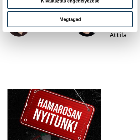
Kiválasztás engedélyezése
FOTÓS
Megtagad
SZERZŐ
Domján
Ge. Á.
Attila