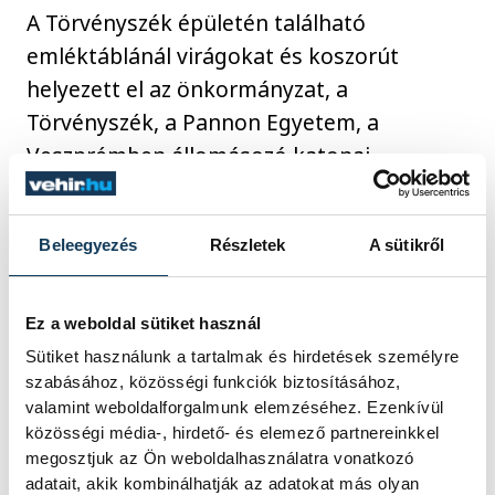
A Törvényszék épületén található
emléktáblánál virágokat és koszorút
helyezett el az önkormányzat, a
Törvényszék, a Pannon Egyetem, a
Veszprémben állomásozó katonai
alakulatok vezetői, a veterán repülősök,
valamint két egykori deportált,
Suri
Beleegyezés
Részletek
A sütikről
Kálmán
és
Suri Kálmánné
.
Ez a weboldal sütiket használ
Sütiket használunk a tartalmak és hirdetések személyre
szabásához, közösségi funkciók biztosításához,
valamint weboldalforgalmunk elemzéséhez. Ezenkívül
közösségi média-, hirdető- és elemező partnereinkkel
megosztjuk az Ön weboldalhasználatra vonatkozó
adatait, akik kombinálhatják az adatokat más olyan