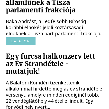
államfőnek a Tisza
parlamenti frakciója
Baka Andrást, a Legfelsőbb Bíróság
korábbi elnökét jelöli köztársasági
elnöknek a Tisza párt parlamenti frakciója.
BALATON
Egy furcsa halkonzerv lett
az Év Strandétele -
mutatjuk!
A Balatoni Kör idén tizenkettedik
alkalommal hirdette meg az év strandétele
versenyt, amelyre minden eddiginél több,
22 vendéglátóhely 44 étellel indult. Egy
fonyódi hely nyert...