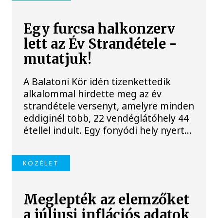
Egy furcsa halkonzerv
lett az Év Strandétele -
mutatjuk!
A Balatoni Kör idén tizenkettedik
alkalommal hirdette meg az év
strandétele versenyt, amelyre minden
eddiginél több, 22 vendéglátóhely 44
étellel indult. Egy fonyódi hely nyert...
KÖZÉLET
Meglepték az elemzőket
a júliusi inflációs adatok