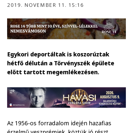
2019. NOVEMBER 11. 15:16
Egykori deportáltak is koszorúztak
hétfő délután a Törvényszék épülete
előtt tartott megemlékezésen.
Az 1956-os forradalom idején hazafias
érzelmű veszprémiek, köztük jó részt