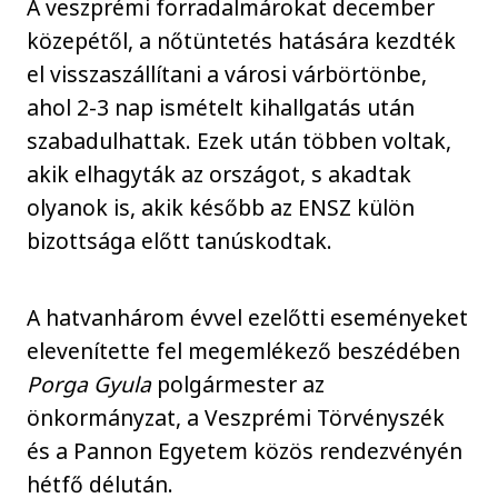
A veszprémi forradalmárokat december
közepétől, a nőtüntetés hatására kezdték
el visszaszállítani a városi várbörtönbe,
ahol 2-3 nap ismételt kihallgatás után
szabadulhattak. Ezek után többen voltak,
akik elhagyták az országot, s akadtak
olyanok is, akik később az ENSZ külön
bizottsága előtt tanúskodtak.
A hatvanhárom évvel ezelőtti eseményeket
elevenítette fel megemlékező beszédében
Porga Gyula
polgármester az
önkormányzat, a Veszprémi Törvényszék
és a Pannon Egyetem közös rendezvényén
hétfő délután.