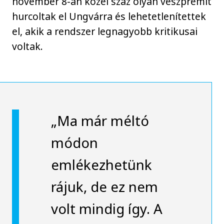
november 8-án közel száz olyan veszprémit
hurcoltak el Ungvárra és lehetetlenítettek
el, akik a rendszer legnagyobb kritikusai
voltak.
„Ma már méltó
módon
emlékezhetünk
rájuk, de ez nem
volt mindig így. A