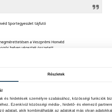
nvéd Sportegyesület tájfutó
tó megmérettetésen a Veszprémi Honvéd
obogós helyen végeztek összetett
Részletek
ál
mak és hirdetések személyre szabásához, közösségi funkciók biz
hez. Ezenkívül közösségi média-, hirdető- és elemező partner
zó adatait, akik kombinálhatják az adatokat más olyan adatokka