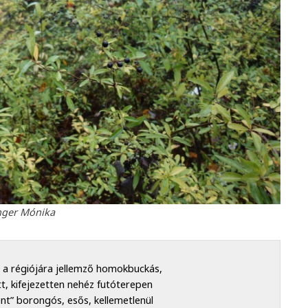
nger Mónika
e a régiójára jellemző homokbuckás,
tt, kifejezetten nehéz futóterepen
ént” borongós, esős, kellemetlenül