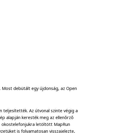
n. Most debütált egy újdonság, az Open
teljesítették. Az útvonal szinte végig a
p alapján keresték meg az ellenőrző
z okostelefonjukra letöltött MapRun
yzetüket is folyamatosan visszajelezte,