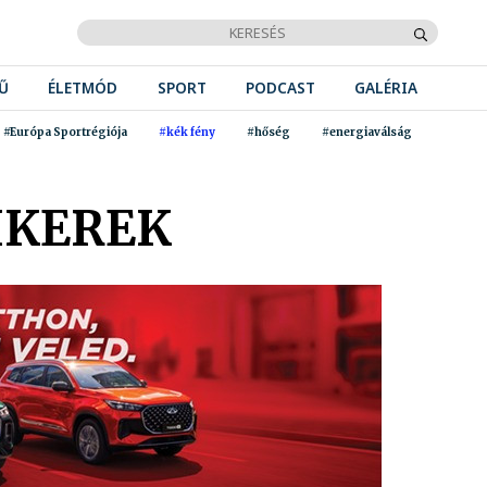
Ű
ÉLETMÓD
SPORT
PODCAST
GALÉRIA
#Európa Sportrégiója
#kék fény
#hőség
#energiaválság
IKEREK