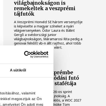
világbajnokságon is
remekeltek a veszprémi
tájfutók
A Veszprémi Honvéd SE három versenyzője
is képviselte a magyar színeket a nyári
világversenyeken. Ódor Laura és Bálint
Gergő a svédországi junior
világbajnokságon, Máramarosi Rita pedig a
genovai felnőtt vb-n állt rajthoz, ahol több
kiemelkedő eredményt is elért.
TÁJFUTÁS
A sütikről
Genovából Veszprémbe
került a tájékozódási futó
világbajnokság stafétája
Lezárult Genovában a 2026-os sprint
tosításához, valamint
tájékozódási futó világbajnokság. A
einkkel megosztjuk az Ön
záróünnepségen Mets Miklós, a WOC 2027
szervezőbizottságának elnöke Tom
l, amelyeket Ön adott meg