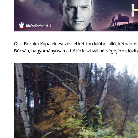
Őszi Boróka Kupa elnevezéssel két fordulóból álló, kétnapos
Bócsán, hagyományosan a böllérfesztivál hétvégéjére időzít