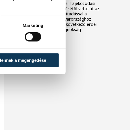
Hollowelltől, a Nemzetközi Tájékozódási
Futó Szövetség (IOF) elnökétől vette át az
IOF zászlaját. A jelképes átadással a
világbajnoki staféta Magyarországhoz
került, amely 2027-ben a következő erdei
Marketing
tájékozódási futó világbajnokság
házigazdája lesz.
dennek a megengedése