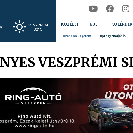
KÖZÉLET
KULT
KÖZÉRDEK
VESZPRÉM
9.
32°C
#Pannon Egyetem
#programajánló
ÉNYES VESZPRÉMI S