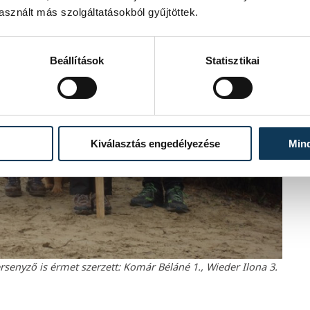
sznált más szolgáltatásokból gyűjtöttek.
Beállítások
Statisztikai
Kiválasztás engedélyezése
Min
senyző is érmet szerzett: Komár Béláné 1., Wieder Ilona 3.