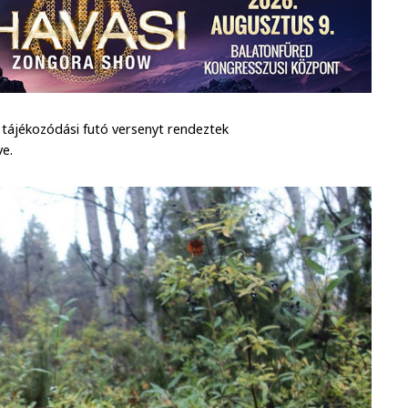
 tájékozódási futó versenyt rendeztek
ve.