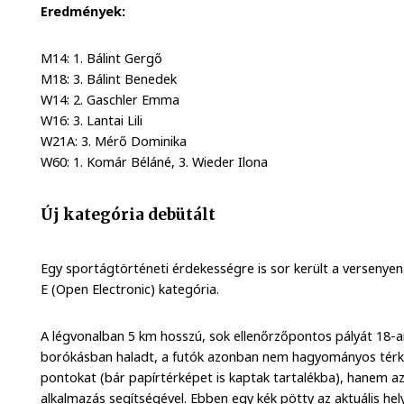
Eredmények:
M14: 1. Bálint Gergő
M18: 3. Bálint Benedek
W14: 2. Gaschler Emma
W16: 3. Lantai Lili
W21A: 3. Mérő Dominika
W60: 1. Komár Béláné, 3. Wieder Ilona
Új kategória debütált
Egy sportágtörténeti érdekességre is sor került a versenye
E (Open Electronic) kategória.
A légvonalban 5 km hosszú, sok ellenőrzőpontos pályát 18-an 
borókásban haladt, a futók azonban nem hagyományos térké
pontokat (bár papírtérképet is kaptak tartalékba), hanem a
alkalmazás segítségével. Ebben egy kék pötty az aktuális hel