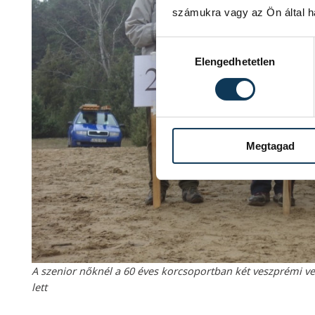
számukra vagy az Ön által ha
Hozzájárulás kiválasztása
Elengedhetetlen
Megtagad
A szenior nőknél a 60 éves korcsoportban két veszprémi ver
lett