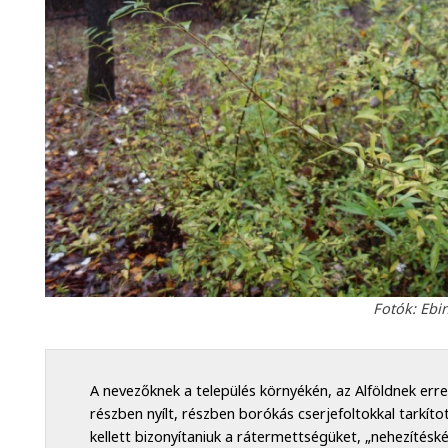
Fotók: Ebi
A nevezőknek a település környékén, az Alföldnek err
részben nyílt, részben borókás cserjefoltokkal tarkíto
kellett bizonyítaniuk a rátermettségüket, „nehezítésk