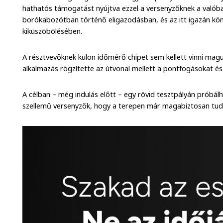
hathatós támogatást nyújtva ezzel a versenyzőknek a valóba
borókabozótban történő eligazodásban, és az itt igazán kön
kiküszöbölésében.
A résztvevőknek külön időmérő chipet sem kellett vinni magukk
alkalmazás rögzítette az útvonal mellett a pontfogásokat és 
A célban – még indulás előtt – egy rövid tesztpályán próbál
szellemű versenyzők, hogy a terepen már magabiztosan tudjá