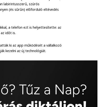
n labirintusszerű, szúrós
nyen (és sűrűn) előforduló eltévedés
al, a telefon ezt is helyettesítette: az
az időt is.
hatták ki az app működését a vállalkozó
k kezelni az új technológiát.