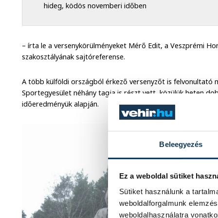
hideg, ködös novemberi időben
– írta le a versenykörülményeket Mérő Edit, a Veszprémi Ho
szakosztályának sajtóreferense.
A több külföldi országból érkező versenyzőt is felvonulta
Sportegyesület néhány tagja is részt vett, közülük heten d
időeredményük alapján.
Beleegyezés
Ez a weboldal sütiket haszn
Sütiket használunk a tartal
weboldalforgalmunk elemzésé
weboldalhasználatra vonatko