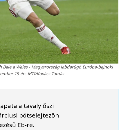
reth Bale a Wales - Magyarország labdarúgó Európa-bajnoki
ovember 19-én. MTI/Kovács Tamás
apata a tavaly őszi
rciusi pótselejtezőn
ezésű Eb-re.