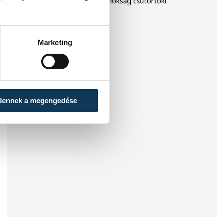
korosztályos Európa-bajnokság csütörtöki
negyeddöntőjében.
Marketing
dennek a megengedése