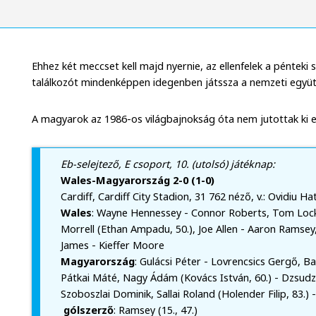
Ehhez két meccset kell majd nyernie, az ellenfelek a pénteki 
találkozót mindenképpen idegenben játssza a nemzeti együt
A magyarok az 1986-os világbajnokság óta nem jutottak ki 
Eb-selejtező, E csoport, 10. (utolsó) játéknap:
Wales-Magyarország 2-0 (1-0)
Cardiff, Cardiff City Stadion, 31 762 néző, v.: Ovidiu 
Wales
: Wayne Hennessey - Connor Roberts, Tom Lock
Morrell (Ethan Ampadu, 50.), Joe Allen - Aaron Ramsey,
James - Kieffer Moore
Magyarország
: Gulácsi Péter - Lovrencsics Gergő, 
Pátkai Máté, Nagy Ádám (Kovács István, 60.) - Dzsudzs
Szoboszlai Dominik, Sallai Roland (Holender Filip, 83.) 
gólszerző
: Ramsey (15., 47.)