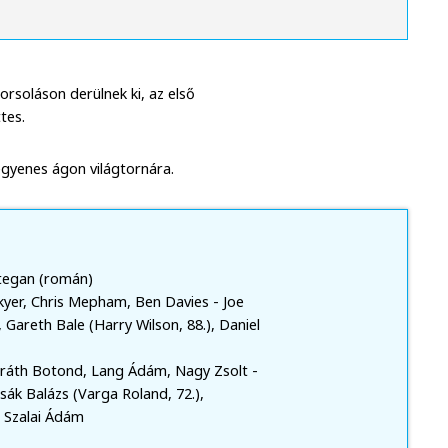
sorsoláson derülnek ki, az első
tes.
egyenes ágon világtornára.
Hategan (román)
yer, Chris Mepham, Ben Davies - Joe
 Gareth Bale (Harry Wilson, 88.), Daniel
Baráth Botond, Lang Ádám, Nagy Zsolt -
ák Balázs (Varga Roland, 72.),
- Szalai Ádám