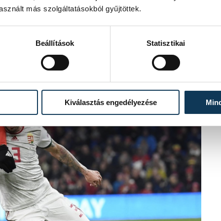
sznált más szolgáltatásokból gyűjtöttek.
Beállítások
Statisztikai
Kiválasztás engedélyezése
Min