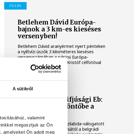
ÚSZÁS
Betlehem Dávid Európa-
bajnok a 3 km-es kieséses
versenyben!
Betlehem Dávid aranyérmet nyert pénteken
a nyíltvízi úszók 3 kilométeres kieséses
versenyszámában a párizsi Európa-
bajnokságon. Rasovszky Kristóf célfotóval
ötödik lett.
KÉZILABDA
A sütikről
Férfi kézilabda ifjúsági Eb:
nem jutott elődöntőbe a
magyar csapat
tosításához, valamint
A magyar férfi ifjúsági kézilabda-válogatott
einkkel megosztjuk az Ön
32-27-re kikapott Szlovéniától a belgrádi
l, amelyeket Ön adott meg