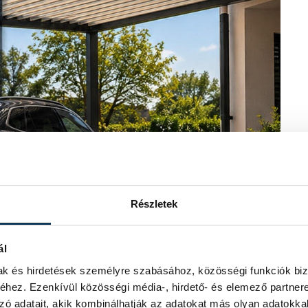
Részletek
ál
mak és hirdetések személyre szabásához, közösségi funkciók biz
hez. Ezenkívül közösségi média-, hirdető- és elemező partner
zó adatait, akik kombinálhatják az adatokat más olyan adatokka