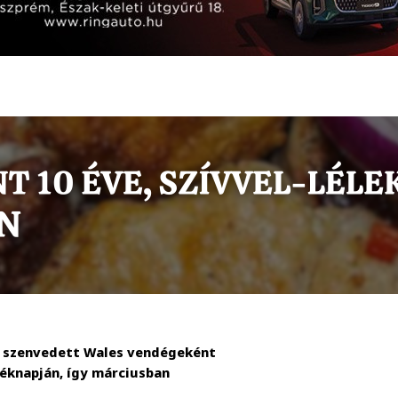
 szenvedett Wales vendégeként
téknapján, így márciusban