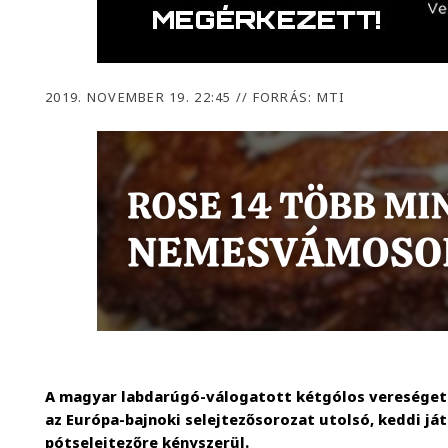
2019. NOVEMBER 19. 22:45
//
FORRÁS: MTI
A magyar labdarúgó-válogatott kétgólos vereséget
az Európa-bajnoki selejtezősorozat utolsó, keddi já
pótselejtezőre kényszerül.