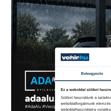
Beleegyezés
Ez a weboldal sütiket haszn
Sütiket használunk a tartal
weboldalforgalmunk elemzésé
weboldalhasználatra vonatko