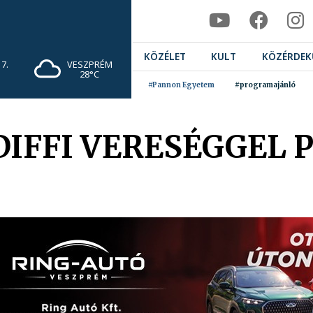
KÖZÉLET
KULT
KÖZÉRDEK
7.
VESZPRÉM
28°C
#Pannon Egyetem
#programajánló
IFFI VERESÉGGEL 