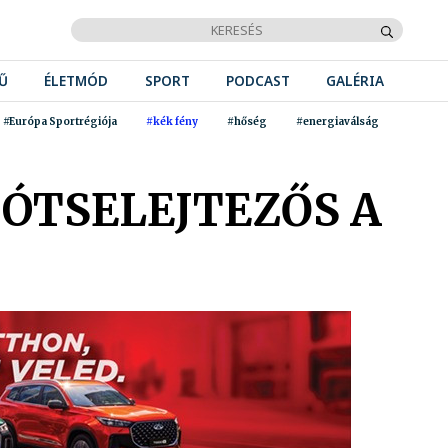
Ű
ÉLETMÓD
SPORT
PODCAST
GALÉRIA
#Európa Sportrégiója
#kék fény
#hőség
#energiaválság
PÓTSELEJTEZŐS A