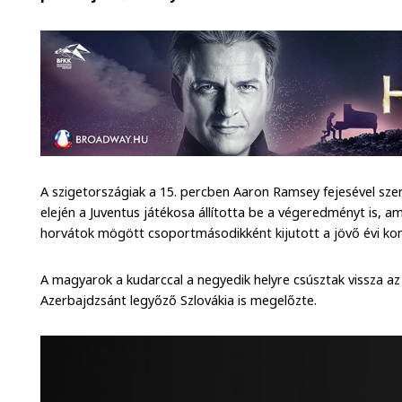
A szigetországiak a 15. percben Aaron Ramsey fejesével sze
elején a Juventus játékosa állította be a végeredményt is, a
horvátok mögött csoportmásodikként kijutott a jövő évi k
A magyarok a kudarccal a negyedik helyre csúsztak vissza a
Azerbajdzsánt legyőző Szlovákia is megelőzte.