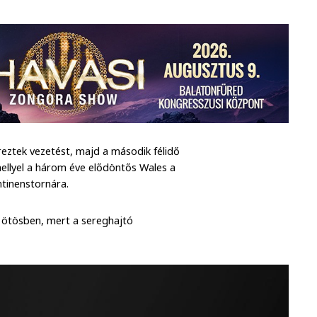
reztek vezetést, majd a második félidő
mellyel a három éve elődöntős Wales a
ontinenstornára.
z ötösben, mert a sereghajtó