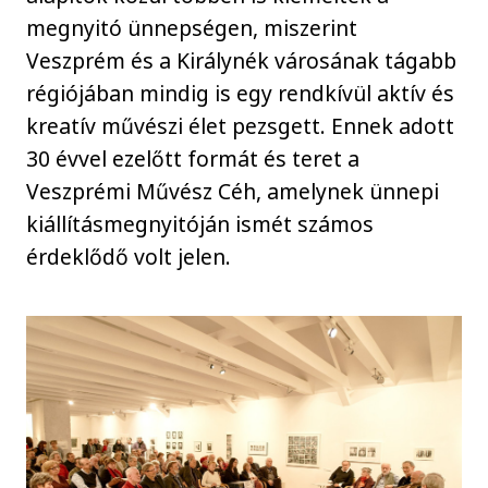
megnyitó ünnepségen, miszerint
Veszprém és a Királynék városának tágabb
régiójában mindig is egy rendkívül aktív és
kreatív művészi élet pezsgett. Ennek adott
30 évvel ezelőtt formát és teret a
Veszprémi Művész Céh, amelynek ünnepi
kiállításmegnyitóján ismét számos
érdeklődő volt jelen.