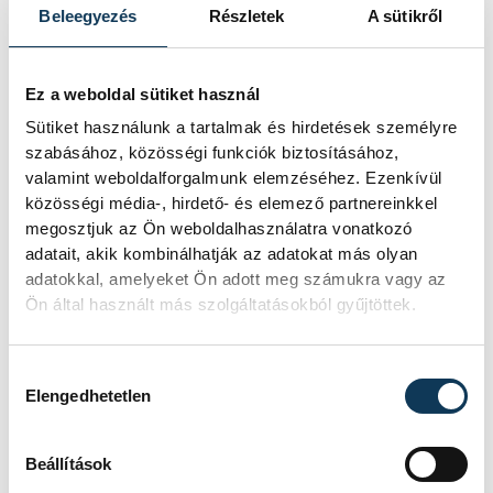
Beleegyezés
Részletek
A sütikről
Olasz Miklós, Raffay Béla, Somogyi
Győző, Vásárhelyi János
.
Ez a weboldal sütiket használ
Sütiket használunk a tartalmak és hirdetések személyre
szabásához, közösségi funkciók biztosításához,
valamint weboldalforgalmunk elemzéséhez. Ezenkívül
közösségi média-, hirdető- és elemező partnereinkkel
megosztjuk az Ön weboldalhasználatra vonatkozó
adatait, akik kombinálhatják az adatokat más olyan
adatokkal, amelyeket Ön adott meg számukra vagy az
Ön által használt más szolgáltatásokból gyűjtöttek.
Hozzájárulás kiválasztása
Elengedhetetlen
Beállítások
A Veszprémi Művész Céh 30