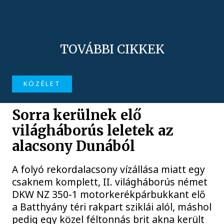
TOVÁBBI CIKKEK
KÖZÉLET
Sorra kerülnek elő
világháborús leletek az
alacsony Dunából
A folyó rekordalacsony vízállása miatt egy
csaknem komplett, II. világháborús német
DKW NZ 350-1 motorkerékpárbukkant elő
a Batthyány téri rakpart sziklái alól, máshol
pedig egy közel féltonnás brit akna került