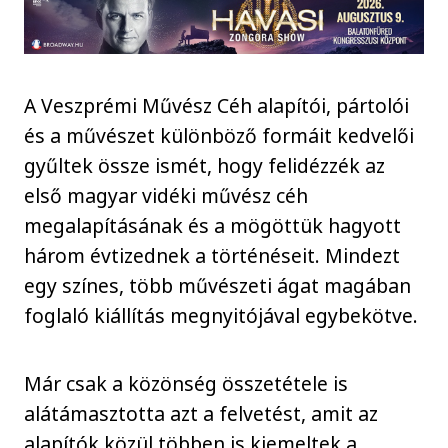
A Veszprémi Művész Céh alapítói, pártolói
és a művészet különböző formáit kedvelői
gyűltek össze ismét, hogy felidézzék az
első magyar vidéki művész céh
megalapításának és a mögöttük hagyott
három évtizednek a történéseit. Mindezt
egy színes, több művészeti ágat magában
foglaló kiállítás megnyitójával egybekötve.
Már csak a közönség összetétele is
alátámasztotta azt a felvetést, amit az
alapítók közül többen is kiemeltek a