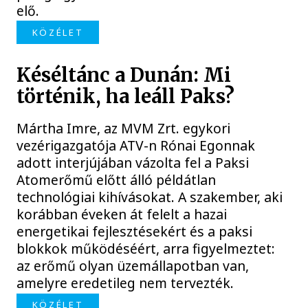
elő.
KÖZÉLET
Késéltánc a Dunán: Mi
történik, ha leáll Paks?
Mártha Imre, az MVM Zrt. egykori
vezérigazgatója ATV-n Rónai Egonnak
adott interjújában vázolta fel a Paksi
Atomerőmű előtt álló példátlan
technológiai kihívásokat. A szakember, aki
korábban éveken át felelt a hazai
energetikai fejlesztésekért és a paksi
blokkok működéséért, arra figyelmeztet:
az erőmű olyan üzemállapotban van,
amelyre eredetileg nem tervezték.
KÖZÉLET