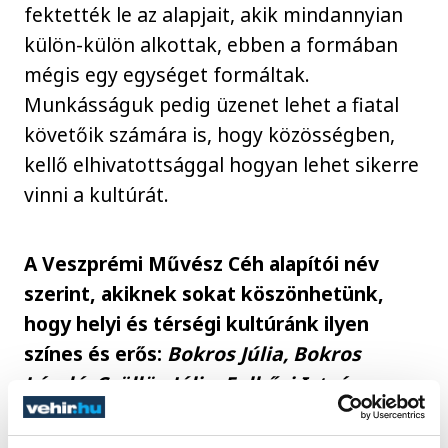
fektették le az alapjait, akik mindannyian
külön-külön alkottak, ebben a formában
mégis egy egységet formáltak.
Munkásságuk pedig üzenet lehet a fiatal
követőik számára is, hogy közösségben,
kellő elhivatottsággal hogyan lehet sikerre
vinni a kultúrát.
A Veszprémi Művész Céh alapítói név
szerint, akiknek sokat köszönhetünk,
hogy helyi és térségi kultúránk ilyen
színes és erős:
Bokros Júlia, Bokros
László, Csüllög Júlia, Felhősi István,
Hegyeshalmi László, Horváth Lajos, Tisza
Kalmár György, Korényi Dalma, Král Éva,