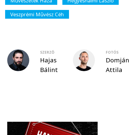
Művészetek Háza
Hegyeshalmi László
Veszprémi Művész Céh
SZERZŐ
FOTÓS
Hajas
Domján
Bálint
Attila