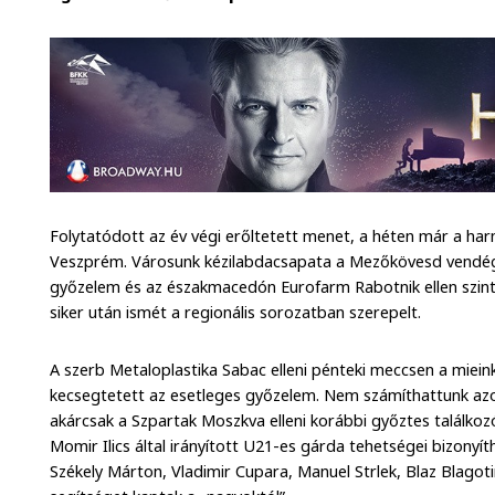
Folytatódott az év végi erőltetett menet, a héten már a h
Veszprém. Városunk kézilabdacsapata a Mezőkövesd vendégl
győzelem és az északmacedón Eurofarm Rabotnik ellen szinté
siker után ismét a regionális sorozatban szerepelt.
A szerb Metaloplastika Sabac elleni pénteki meccsen a miei
kecsegtetett az esetleges győzelem. Nem számíthattunk azo
akárcsak a Szpartak Moszkva elleni korábbi győztes találkozó
Momir Ilics által irányított U21-es gárda tehetségei bizonyít
Székely Márton, Vladimir Cupara, Manuel Strlek, Blaz Blago