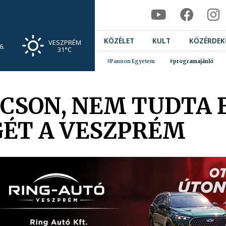
KÖZÉLET
KULT
KÖZÉRDEK
VESZPRÉM
6.
31°C
#Pannon Egyetem
#programajánló
CSON, NEM TUDTA 
ÉT A VESZPRÉM