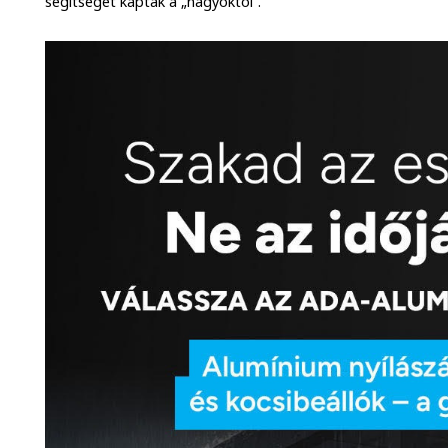
segítséget kaptak a „nagyoktól”.