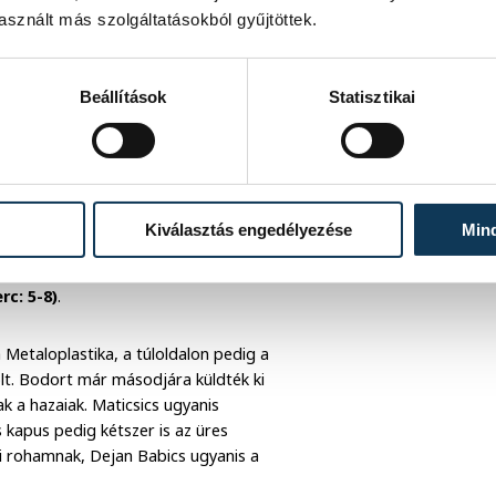
sznált más szolgáltatásokból gyűjtöttek.
Beállítások
Statisztikai
kettőre érkezett válasz a hazaiaktól.
4-
Kiválasztás engedélyezése
Min
wski és Melnyicsuk révén zsinórban
, Paczkowski pedig már négy találatnál
erc: 5-8)
.
 Metaloplastika, a túloldalon pedig a
ólt. Bodort már másodjára küldték ki
k a hazaiak. Maticsics ugyanis
s kapus pedig kétszer is az üres
i rohamnak, Dejan Babics ugyanis a