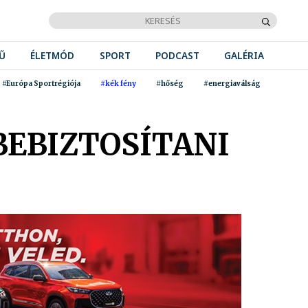
Ű
ÉLETMÓD
SPORT
PODCAST
GALÉRIA
#Európa Sportrégiója
#kék fény
#hőség
#energiaválság
BEBIZTOSÍTANI