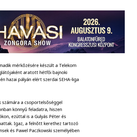
armadik mérkőzésére készült a Telekom
átójaként aratott hétfői bajnoki
n hazai pályán elért szerdai SEHA-liga
nk számára a csoportelsőséggel
nban könnyű feladatra, hiszen
kon, ezúttal is a Gulyás Péter és
hattak. Igaz, a felnőtt kerethez tartozó
tinsek és Pawel Paczkowski személyében