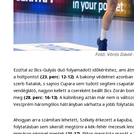
Fotó: Vörös Dávid
Ezúttal az Ilics-Gulyás duó folyamadott időkéréshez, ami átme
a holtpontot
(23. perc: 12-12)
. A bakonyi védelmet azonban
szerb fiatalok, s sajnos Cupara sem tudott segíteni csapat
vendéglátó, nagyon kellett a csereként beállt Ilics Zorán bo
meg
(28. perc: 16-13)
. A különbség aztán már nem is változo
Veszprém háromgólos hátrányban várhatta a jobb folytatá
Ahogyan arra számítani lehetett, Székely érkezett a kapuba, a
folytatásban sem sikerült megtörni a kék-fehér mezesek lendü
immáron néggyel mentek
(21-17)
. Ekkor megrázta magát a 