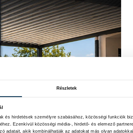
Részletek
ál
mak és hirdetések személyre szabásához, közösségi funkciók biz
hez. Ezenkívül közösségi média-, hirdető- és elemező partner
zó adatait, akik kombinálhatják az adatokat más olyan adatokka