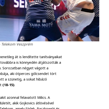
 - Telekom Veszprém
netileg át is lendítette tanítványaikat
 továbbra is könnyedén átjátszották a
án. Sorozatban négyet vágott a
mbája, aki ötperces gólcsendet tört
tt a szünetig, a sokat hibázó
st
(18-15)
.
kit azonnal felavatott Milics. A
letét, akik Gojkovics átlövésével
Telekom, amely Strlek, Paczkowski és