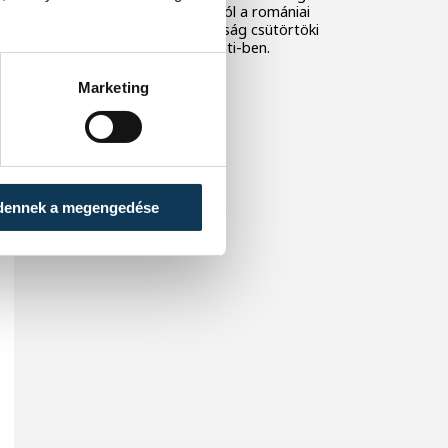
24-20-ra kikapott Dániától a romániai
korosztályos világbajnokság csütörtöki
negyeddöntőjében, Pitesti-ben.
Marketing
dennek a megengedése