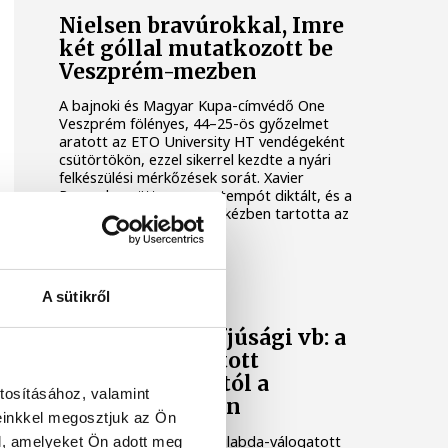
Nielsen bravúrokkal, Imre
két góllal mutatkozott be
Veszprém-mezben
A bajnoki és Magyar Kupa-címvédő One
Veszprém fölényes, 44–25-ös győzelmet
aratott az ETO University HT vendégeként
csütörtökön, ezzel sikerrel kezdte a nyári
felkészülési mérkőzések sorát. Xavier
Pascual együttese nagy tempót diktált, és a
találkozó nagy részében kézben tartotta az
eseményeket.
KÉZILABDA
A sütikről
Női kézilabda ifjúsági vb: a
magyar válogatott
kikapott Dániától a
tosításához, valamint
negyeddöntőben
einkkel megosztjuk az Ön
A magyar női ifjúsági kézilabda-válogatott
l, amelyeket Ön adott meg