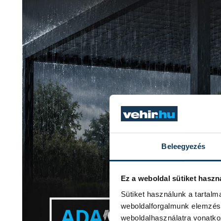
Beleegyezés
Ez a weboldal sütiket haszn
Sütiket használunk a tartal
weboldalforgalmunk elemzésé
weboldalhasználatra vonatko