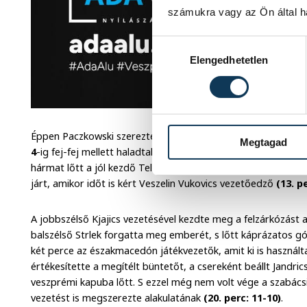
számukra vagy az Ön által ha
Hozzájárulás kiválasztása
Elengedhetetlen
Éppen Paczkowski szerezte a mieink első két gólját, de mind
Megtagad
4
-ig fej-fej mellett haladtak a felek, aztán Hornyák, Paczko
hármat lőtt a jól kezdő Telekom. A szerbeknél Dukics három
járt, amikor időt is kért Veszelin Vukovics vezetőedző
(13. p
A jobbszélső Kjajics vezetésével kezdte meg a felzárkózást a
balszélső Strlek forgatta meg emberét, s lőtt káprázatos g
két perce az északmacedón játékvezetők, amit ki is használta
értékesítette a megítélt büntetőt, a csereként beállt Jandric
veszprémi kapuba lőtt. S ezzel még nem volt vége a szabács
vezetést is megszerezte alakulatának
(20. perc: 11-10)
.