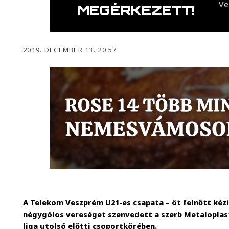
2019. DECEMBER 13. 20:57
A Telekom Veszprém U21-es csapata – öt felnőtt kéz
négygólos vereséget szenvedett a szerb Metaloplas
liga utolsó előtti csoportkörében.