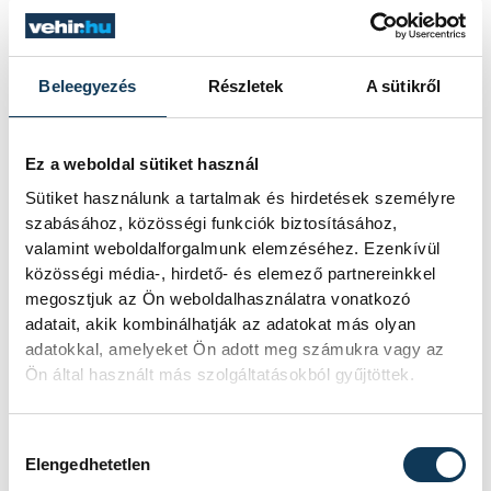
Metaloplastika Sabac–Telekom
Veszprém 30-26 (18-15)
Beleegyezés
Részletek
A sütikről
Szabács (Szerbia), vezette:
Nacsevszki, Nikolov
(északmacedónok).
Ez a weboldal sütiket használ
Sabac
: Bomastar – Milics 3,
Sütiket használunk a tartalmak és hirdetések személyre
szabásához, közösségi funkciók biztosításához,
Todorovics, Csagalj 1, Dukics 4,
valamint weboldalforgalmunk elemzéséhez. Ezenkívül
Gojkovics 3, Maticsics 1 (1).
közösségi média-, hirdető- és elemező partnereinkkel
Csere: Jandrics (kapus) 2, Kljajics
megosztjuk az Ön weboldalhasználatra vonatkozó
4, A. Babics 3, D. Babics 6,
adatait, akik kombinálhatják az adatokat más olyan
adatokkal, amelyeket Ön adott meg számukra vagy az
Piszarics 2, Dosen 1, Dodics,
Ön által használt más szolgáltatásokból gyűjtöttek.
Trkulja.
Vezetőedző
: Veszelin
Vukovics.
Hozzájárulás kiválasztása
Veszprém
: Cupara – Hornyák B.
Elengedhetetlen