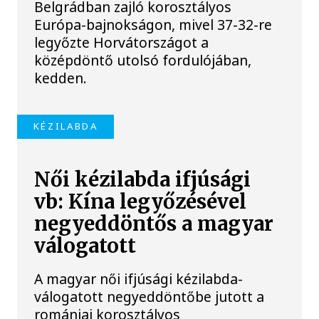
Belgrádban zajló korosztályos
Európa-bajnokságon, mivel 37-32-re
legyőzte Horvátországot a
középdöntő utolsó fordulójában,
kedden.
KÉZILABDA
Női kézilabda ifjúsági
vb: Kína legyőzésével
negyeddöntős a magyar
válogatott
A magyar női ifjúsági kézilabda-
válogatott negyeddöntőbe jutott a
romániai korosztályos