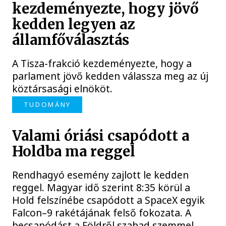
kezdeményezte, hogy jövő
kedden legyen az
államfőválasztás
A Tisza-frakció kezdeményezte, hogy a
parlament jövő kedden válassza meg az új
köztársasági elnököt.
TUDOMÁNY
Valami óriási csapódott a
Holdba ma reggel
Rendhagyó esemény zajlott le kedden
reggel. Magyar idő szerint 8:35 körül a
Hold felszínébe csapódott a SpaceX egyik
Falcon–9 rakétájának felső fokozata. A
becsapódást a Földről szabad szemmel