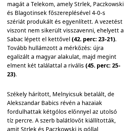
magát a Telekom, amely Strlek, Paczkowski
és Blagotinsek főszereplésével 4-0-s
szériát produkált és egyenlített. A vezetést
viszont nem sikerült visszavenni, ehelyett a
Sabac lépett el kettővel
(42. perc: 23-21)
.
Tovább hullámzott a mérkőzés: újra
egalizált a magyar alakulat, majd megint
elment két találattal a rivális
(45. perc: 25-
23)
.
Székely hárított, Melnyicsuk betalált, de
Alekszandar Babics révén a hazaiak
fordulhattak kétgólos előnnyel az utolsó
tíz percre. A szerb balátlövőt kiállították,
amit Strlek és Paczkowski is góllal