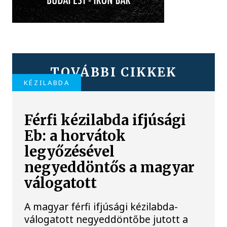
TOVÁBBI CIKKEK
KÉZILABDA
Férfi kézilabda ifjúsági
Eb: a horvátok
legyőzésével
negyeddöntős a magyar
válogatott
A magyar férfi ifjúsági kézilabda-
válogatott negyeddöntőbe jutott a