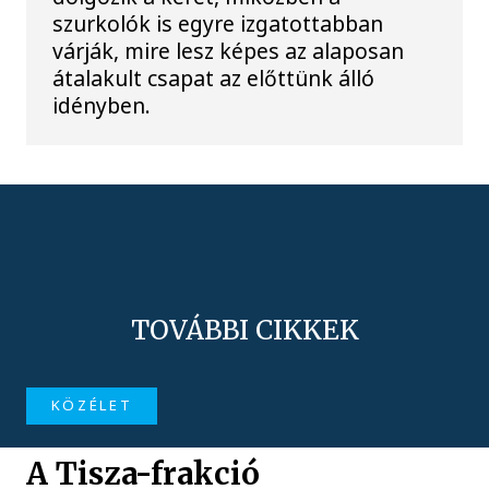
szurkolók is egyre izgatottabban
várják, mire lesz képes az alaposan
átalakult csapat az előttünk álló
idényben.
TOVÁBBI CIKKEK
KÖZÉLET
A Tisza-frakció