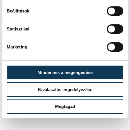
1, Paczkowski 9, Blagotinsek 2,
Melnyicsuk 3, Bodor, Strlek 9 (3).
Beállítások
Csere: Székely (kapus), Szűcs B.,
Ilics Z. 2, Szuharev.
Edzők
:
Statisztikai
Gulyás Péter, Momir Ilics.
Kiállítások
: 6, ill. 8 perc.
Marketing
Hétméteresek
: 1/1, ill. 4/3.
Mindennek a megengedése
sport
kézilabda
Kiválasztás engedélyezése
One Veszprém HC
Megtagad
Telekom Veszprém U21
SEHA-liga