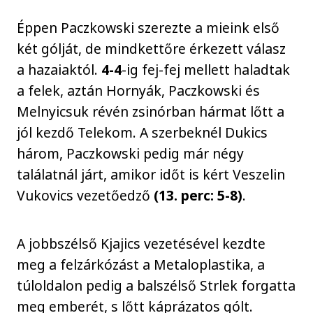
Éppen Paczkowski szerezte a mieink első
két gólját, de mindkettőre érkezett válasz
a hazaiaktól.
4-4
-ig fej-fej mellett haladtak
a felek, aztán Hornyák, Paczkowski és
Melnyicsuk révén zsinórban hármat lőtt a
jól kezdő Telekom. A szerbeknél Dukics
három, Paczkowski pedig már négy
találatnál járt, amikor időt is kért Veszelin
Vukovics vezetőedző
(13. perc: 5-8)
.
A jobbszélső Kjajics vezetésével kezdte
meg a felzárkózást a Metaloplastika, a
túloldalon pedig a balszélső Strlek forgatta
meg emberét, s lőtt káprázatos gólt.