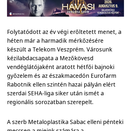
Folytatódott az év végi erőltetett menet, a
héten már a harmadik mérkőzésére
készült a Telekom Veszprém. Városunk
kézilabdacsapata a Mezőkövesd
vendéglátójaként aratott hétfői bajnoki
győzelem és az északmacedón Eurofarm
Rabotnik ellen szintén hazai pályán elért
szerdai SEHA-liga siker után ismét a
regionális sorozatban szerepelt.
A szerb Metaloplastika Sabac elleni pénteki
meccsen a mieink számára a