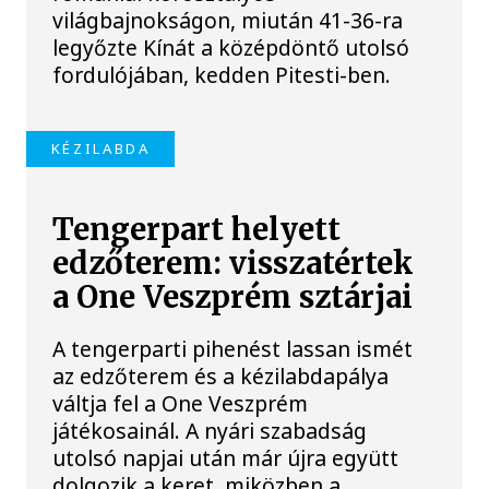
világbajnokságon, miután 41-36-ra
legyőzte Kínát a középdöntő utolsó
fordulójában, kedden Pitesti-ben.
KÉZILABDA
Tengerpart helyett
edzőterem: visszatértek
a One Veszprém sztárjai
A tengerparti pihenést lassan ismét
az edzőterem és a kézilabdapálya
váltja fel a One Veszprém
játékosainál. A nyári szabadság
utolsó napjai után már újra együtt
dolgozik a keret, miközben a