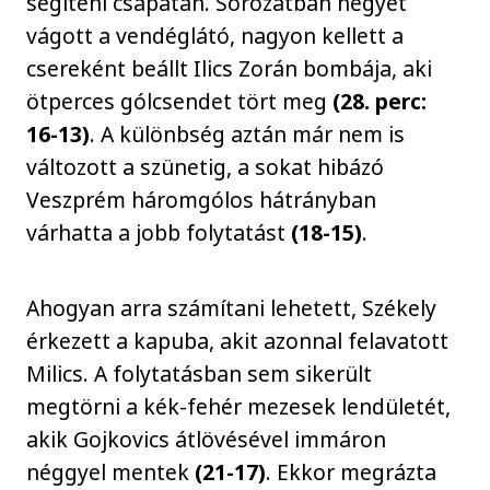
segíteni csapatán. Sorozatban négyet
vágott a vendéglátó, nagyon kellett a
csereként beállt Ilics Zorán bombája, aki
ötperces gólcsendet tört meg
(28. perc:
16-13)
. A különbség aztán már nem is
változott a szünetig, a sokat hibázó
Veszprém háromgólos hátrányban
várhatta a jobb folytatást
(18-15)
.
Ahogyan arra számítani lehetett, Székely
érkezett a kapuba, akit azonnal felavatott
Milics. A folytatásban sem sikerült
megtörni a kék-fehér mezesek lendületét,
akik Gojkovics átlövésével immáron
néggyel mentek
(21-17)
. Ekkor megrázta