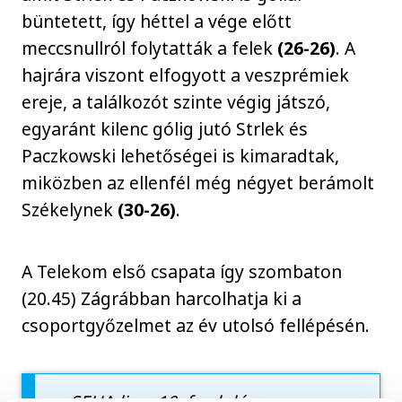
büntetett, így héttel a vége előtt
meccsnullról folytatták a felek
(26-26)
. A
hajrára viszont elfogyott a veszprémiek
ereje, a találkozót szinte végig játszó,
egyaránt kilenc gólig jutó Strlek és
Paczkowski lehetőségei is kimaradtak,
miközben az ellenfél még négyet berámolt
Székelynek
(30-26)
.
A Telekom első csapata így szombaton
(20.45) Zágrábban harcolhatja ki a
csoportgyőzelmet az év utolsó fellépésén.
SEHA-liga, 10. forduló: