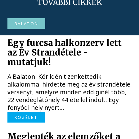
TOVÁBBI CIKKEK
BALATON
Egy furcsa halkonzerv lett
az Év Strandétele -
mutatjuk!
A Balatoni Kör idén tizenkettedik
alkalommal hirdette meg az év strandétele
versenyt, amelyre minden eddiginél több,
22 vendéglátóhely 44 étellel indult. Egy
fonyódi hely nyert...
KÖZÉLET
Meglepték az elemzőket a