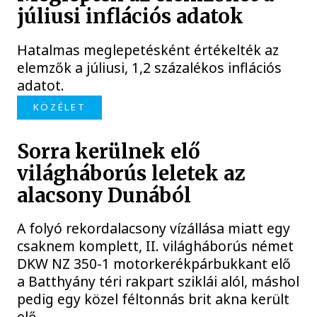
júliusi inflációs adatok
Hatalmas meglepetésként értékelték az
elemzők a júliusi, 1,2 százalékos inflációs
adatot.
KÖZÉLET
Sorra kerülnek elő
világháborús leletek az
alacsony Dunából
A folyó rekordalacsony vízállása miatt egy
csaknem komplett, II. világháborús német
DKW NZ 350-1 motorkerékpárbukkant elő
a Batthyány téri rakpart sziklái alól, máshol
pedig egy közel féltonnás brit akna került
elő.