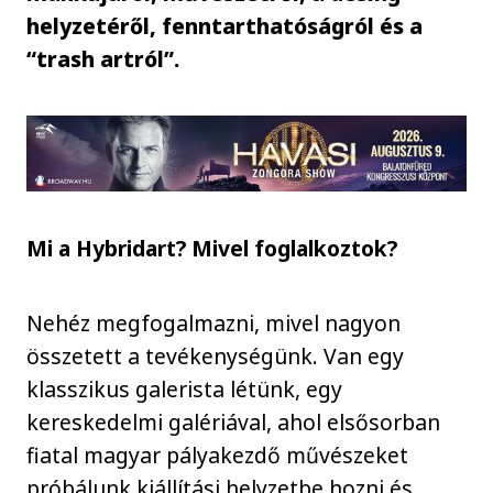
helyzetéről, fenntarthatóságról és a
“trash artról”.
Mi a Hybridart? Mivel foglalkoztok?
Nehéz megfogalmazni, mivel nagyon
összetett a tevékenységünk. Van egy
klasszikus galerista létünk, egy
kereskedelmi galériával, ahol elsősorban
fiatal magyar pályakezdő művészeket
próbálunk kiállítási helyzetbe hozni és