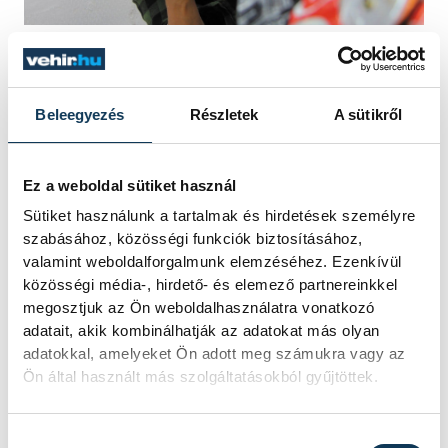
A karácsonyi vásárotokon ti is magyar
tervezők munkáit értékesítitek. Mi a
Beleegyezés
Részletek
A sütikről
célotok ezzel?
Ez a weboldal sütiket használ
Az ajándékozásnál hajlamosak vagyunk a
Sütiket használunk a tartalmak és hirdetések személyre
pazarlásra, kevésbé szükséges dolgok
szabásához, közösségi funkciók biztosításához,
felhalmozására. A vásárral segítjük a
valamint weboldalforgalmunk elemzéséhez. Ezenkívül
közösségi média-, hirdető- és elemező partnereinkkel
magyar tervezőket és próbáljuk támogatni
megosztjuk az Ön weboldalhasználatra vonatkozó
a tudatosabb, értékteremtő ajándékozást.
adatait, akik kombinálhatják az adatokat más olyan
Az egykori Design Terminál alapjaiból kicsit
adatokkal, amelyeket Ön adott meg számukra vagy az
Ön által használt más szolgáltatásokból gyűjtöttek.
átformálva harmadik éve tartjuk meg az
Ajándék Terminált az Allee-ban, ahol
Hozzájárulás kiválasztása
összefogva a hazai tervezőket, csinálunk