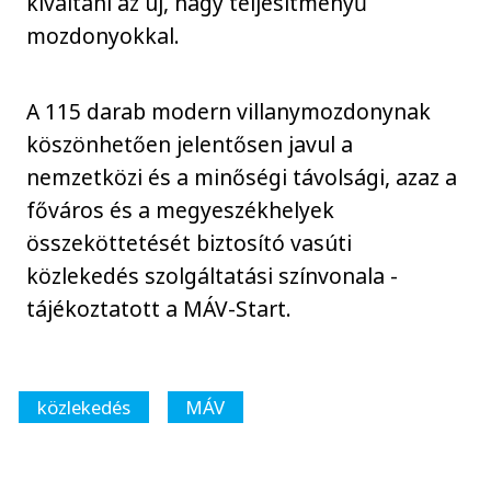
kiváltani az új, nagy teljesítményű
mozdonyokkal.
A 115 darab modern villanymozdonynak
köszönhetően jelentősen javul a
nemzetközi és a minőségi távolsági, azaz a
főváros és a megyeszékhelyek
összeköttetését biztosító vasúti
közlekedés szolgáltatási színvonala -
tájékoztatott a MÁV-Start.
közlekedés
MÁV