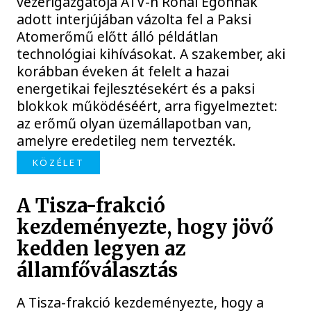
vezérigazgatója ATV-n Rónai Egonnak
adott interjújában vázolta fel a Paksi
Atomerőmű előtt álló példátlan
technológiai kihívásokat. A szakember, aki
korábban éveken át felelt a hazai
energetikai fejlesztésekért és a paksi
blokkok működéséért, arra figyelmeztet:
az erőmű olyan üzemállapotban van,
amelyre eredetileg nem tervezték.
KÖZÉLET
A Tisza-frakció
kezdeményezte, hogy jövő
kedden legyen az
államfőválasztás
A Tisza-frakció kezdeményezte, hogy a