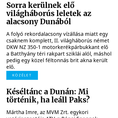
Sorra kerülnek elő
világháborús leletek az
alacsony Dunából
A folyó rekordalacsony vízállása miatt egy
csaknem komplett, II. világháborús német
DKW NZ 350-1 motorkerékpárbukkant elő
a Batthyány téri rakpart sziklái alól, máshol
pedig egy közel féltonnás brit akna került
elő.
KÖZÉLET
Késéltánc a Dunán: Mi
történik, ha leáll Paks?
Mártha Imre, az MVM Zrt. egykori